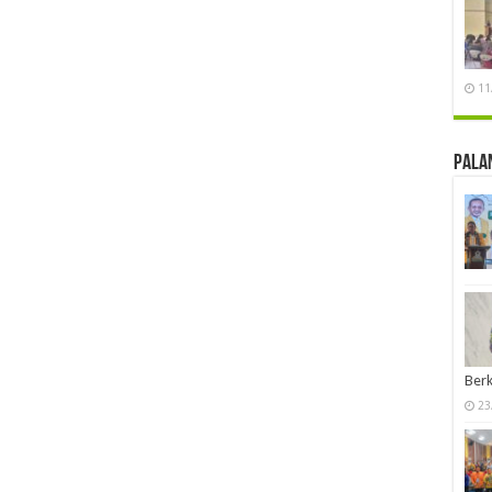
11
Pala
Berk
23