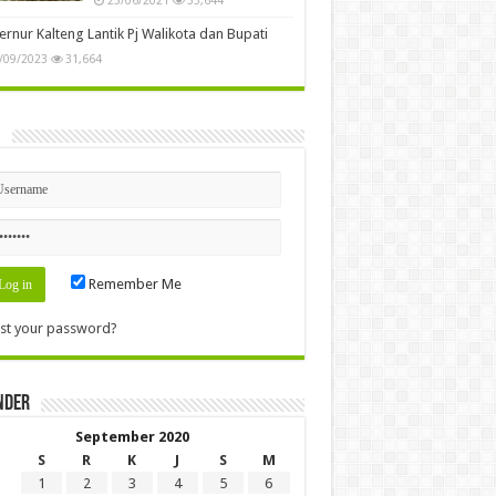
rnur Kalteng Lantik Pj Walikota dan Bupati
/09/2023
31,664
n
Remember Me
st your password?
nder
September 2020
S
R
K
J
S
M
1
2
3
4
5
6