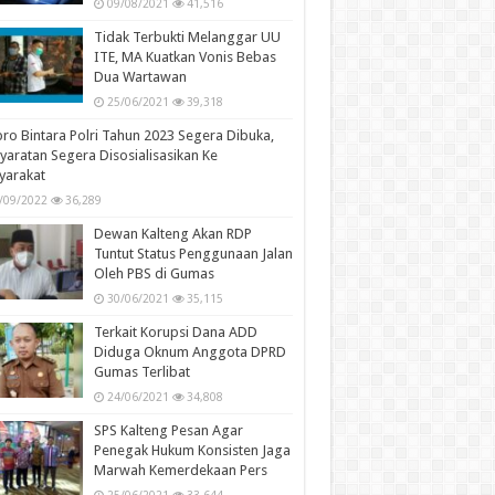
09/08/2021
41,516
Tidak Terbukti Melanggar UU
ITE, MA Kuatkan Vonis Bebas
Dua Wartawan
25/06/2021
39,318
ro Bintara Polri Tahun 2023 Segera Dibuka,
yaratan Segera Disosialisasikan Ke
yarakat
/09/2022
36,289
Dewan Kalteng Akan RDP
Tuntut Status Penggunaan Jalan
Oleh PBS di Gumas
30/06/2021
35,115
Terkait Korupsi Dana ADD
Diduga Oknum Anggota DPRD
Gumas Terlibat
24/06/2021
34,808
SPS Kalteng Pesan Agar
Penegak Hukum Konsisten Jaga
Marwah Kemerdekaan Pers
25/06/2021
33,644