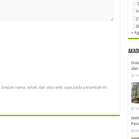
7
1
2
2
« A
Akad
Disk
dan 
19
Simpan nama, email, dan situs web saya pada peramban ini
18
HAF
Pena
08