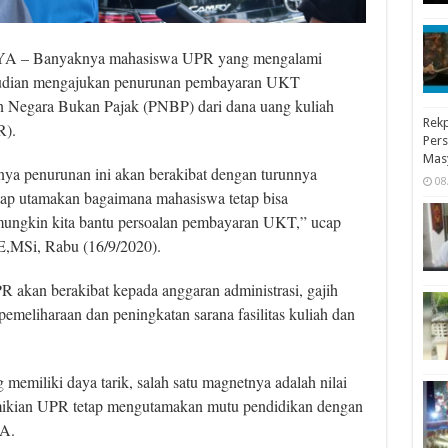
– Banyaknya mahasiswa UPR yang mengalami
udian mengajukan penurunan pembayaran UKT
n Negara Bukan Pajak (PNBP) dari dana uang kuliah
Rekp
R).
Pers
Mas
a penurunan ini akan be­rakibat dengan turunnya
08
tap utamakan bagaimana mahasiswa tetap bisa
mungkin kita bantu persoalan pembayaran UKT,” ucap
,MSi, Rabu (16/9/2020).
akan berakibat kepada anggaran admin­istrasi, gajih
pemeliharaan dan peningkatan sarana fasilitas kuliah dan
 memiliki daya tarik, salah satu magnetnya adalah nilai
mikian UPR tetap mengutamakan mutu pendidikan dengan
 A.