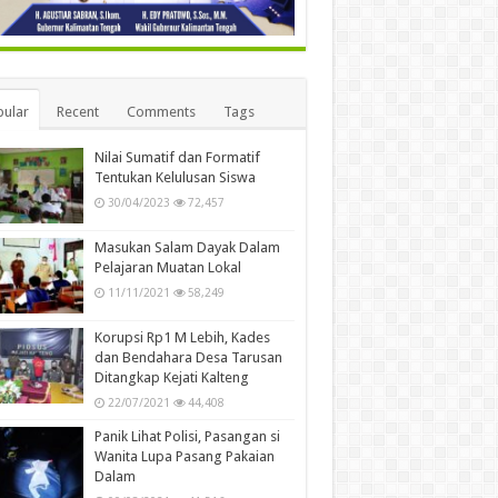
ular
Recent
Comments
Tags
Nilai Sumatif dan Formatif
Tentukan Kelulusan Siswa
30/04/2023
72,457
Masukan Salam Dayak Dalam
Pelajaran Muatan Lokal
11/11/2021
58,249
Korupsi Rp1 M Lebih, Kades
dan Bendahara Desa Tarusan
Ditangkap Kejati Kalteng
22/07/2021
44,408
Panik Lihat Polisi, Pasangan si
Wanita Lupa Pasang Pakaian
Dalam