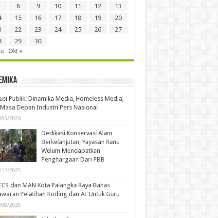
8
9
10
11
12
13
4
15
16
17
18
19
20
1
22
23
24
25
26
27
8
29
30
gu
Okt »
emika
usi Publik: Dinamika Media, Homeless Media,
Masa Depan Industri Pers Nasional
/05/2026
Dedikasi Konservasi Alam
Berkelanjutan, Yayasan Ranu
Welum Mendapatkan
Penghargaan Dari PBB
/12/2025
ECS dan MAN Kota Palangka Raya Bahas
waran Pelatihan Koding dan AI Untuk Guru
/08/2025