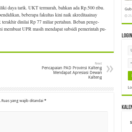
ki daya tarik. UKT termurah, bahkan ada Rp.500 ribu.
Gube
ndidikan, beberapa fakultas kini naik akreditaain­ay
25
erakhir dinilai Rp 77 miliar pertahun. Beban penge­
 ini membuat UPR masih mendapat subsidi pemerintah pu­
Logi
Next
Pencapaian PAD Provinsi Kalteng
Mendapat Apresiasi Dewan
Kalteng
Lo
.
Ruas yang wajib ditandai
*
Kale
S