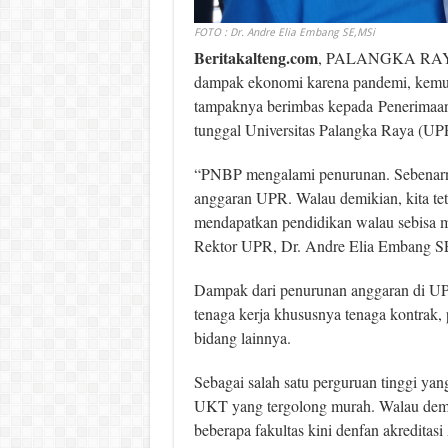
FOTO : Dr. Andre Elia Embang SE,MSi
Beritakalteng.com
, PALANGKA RAYA 
dampak ekonomi karena pandemi, kem
tampaknya berimbas kepada Peneri­maa
tunggal Universitas Palangka Raya (UP
“PNBP mengalami penurunan. Sebenarny
anggaran UPR. Walau demikian, kita te
mendapatkan pendidikan walau sebisa 
Rektor UPR, Dr. Andre Elia Embang SE
Dampak dari penurunan anggaran di UPR 
tenaga kerja khusus­nya tenaga kontrak, 
bidang lainnya.
Sebagai salah satu perguruan tinggi yang
UKT yang tergolong murah. Walau de­
beberapa fakultas kini denfan akreditasi