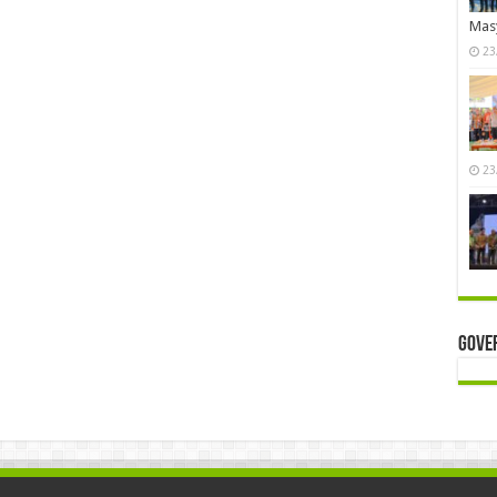
Mas
23
23
Gove