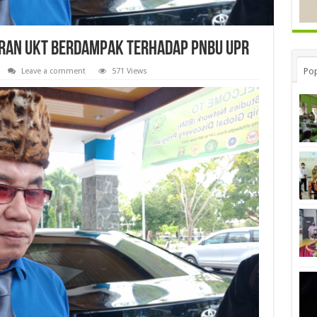
ran UKT Berdampak Terhadap PNBU UPR
Pop
Leave a comment
571 Views