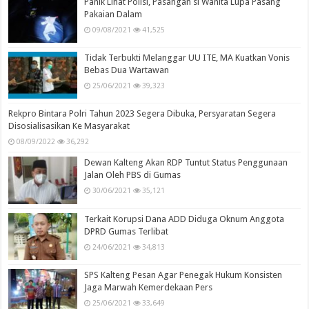
Panik Lihat Polisi, Pasangan si Wanita Lupa Pasang
Pakaian Dalam
09/08/2021
41,525
Tidak Terbukti Melanggar UU ITE, MA Kuatkan Vonis
Bebas Dua Wartawan
25/06/2021
39,323
Rekpro Bintara Polri Tahun 2023 Segera Dibuka, Persyaratan Segera
Disosialisasikan Ke Masyarakat
08/09/2022
36,292
Dewan Kalteng Akan RDP Tuntut Status Penggunaan
Jalan Oleh PBS di Gumas
30/06/2021
35,121
Terkait Korupsi Dana ADD Diduga Oknum Anggota
DPRD Gumas Terlibat
24/06/2021
34,813
SPS Kalteng Pesan Agar Penegak Hukum Konsisten
Jaga Marwah Kemerdekaan Pers
25/06/2021
33,649