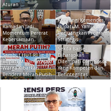
Aturan
Kunjungi Kemendes,
Ramadan Jadi
Bupati M. Yamin
Momentum Pererat
Perjuangkan Program
Kebersamaan
Strategis
Sekda Barsel
Sambut HUT RI ke-81,
Diharapkan
Bupati M. Yamin Ajak
Ditempati Oleh Sosok
Warga Kibarkan
Yang Kompeten dan
Bendera Merah Putih
Berintegritas