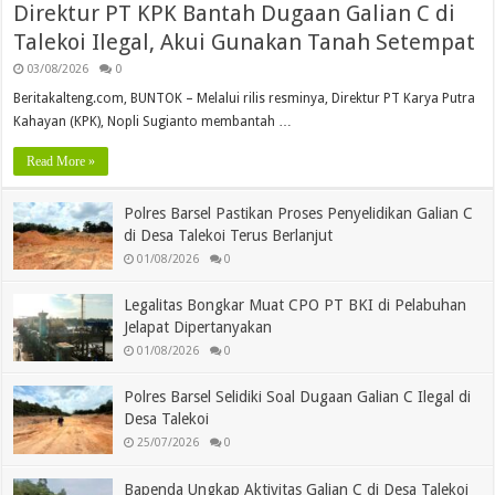
Direktur PT KPK Bantah Dugaan Galian C di
Talekoi Ilegal, Akui Gunakan Tanah Setempat
03/08/2026
0
Beritakalteng.com, BUNTOK – Melalui rilis resminya, Direktur PT Karya Putra
Kahayan (KPK), Nopli Sugianto membantah …
Read More »
Polres Barsel Pastikan Proses Penyelidikan Galian C
di Desa Talekoi Terus Berlanjut
01/08/2026
0
Legalitas Bongkar Muat CPO PT BKI di Pelabuhan
Jelapat Dipertanyakan
01/08/2026
0
Polres Barsel Selidiki Soal Dugaan Galian C Ilegal di
Desa Talekoi
25/07/2026
0
Bapenda Ungkap Aktivitas Galian C di Desa Talekoi