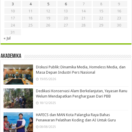
3
4
5
6
7
8
9
10
11
12
13
14
15
16
17
18
19
20
21
22
23
24
25
26
27
28
29
30
31
« Jul
Akademika
Diskusi Publik: Dinamika Media, Homeless Media, dan
Masa Depan Industri Pers Nasional
19/05/2026
Dedikasi Konservasi Alam Berkelanjutan, Yayasan Ranu
Welum Mendapatkan Penghargaan Dari PBB
18/12/2025
HAFECS dan MAN Kota Palangka Raya Bahas
Penawaran Pelatihan Koding dan AI Untuk Guru
08/08/2025