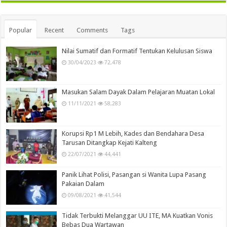
Popular
Recent
Comments
Tags
Nilai Sumatif dan Formatif Tentukan Kelulusan Siswa
30/04/2023
72,478
Masukan Salam Dayak Dalam Pelajaran Muatan Lokal
11/11/2021
58,283
Korupsi Rp1 M Lebih, Kades dan Bendahara Desa
Tarusan Ditangkap Kejati Kalteng
22/07/2021
44,441
Panik Lihat Polisi, Pasangan si Wanita Lupa Pasang
Pakaian Dalam
09/08/2021
41,544
Tidak Terbukti Melanggar UU ITE, MA Kuatkan Vonis
Bebas Dua Wartawan