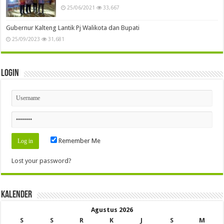
25/06/2021
33,667
Gubernur Kalteng Lantik Pj Walikota dan Bupati
25/09/2023
31,681
Login
Remember Me
Lost your password?
Kalender
Agustus 2026
S
S
R
K
J
S
M