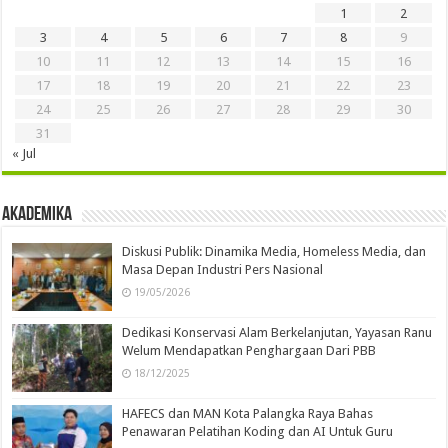
1
2
3
4
5
6
7
8
9
10
11
12
13
14
15
16
17
18
19
20
21
22
23
24
25
26
27
28
29
30
31
« Jul
Akademika
Diskusi Publik: Dinamika Media, Homeless Media, dan
Masa Depan Industri Pers Nasional
19/05/2026
Dedikasi Konservasi Alam Berkelanjutan, Yayasan Ranu
Welum Mendapatkan Penghargaan Dari PBB
18/12/2025
HAFECS dan MAN Kota Palangka Raya Bahas
Penawaran Pelatihan Koding dan AI Untuk Guru