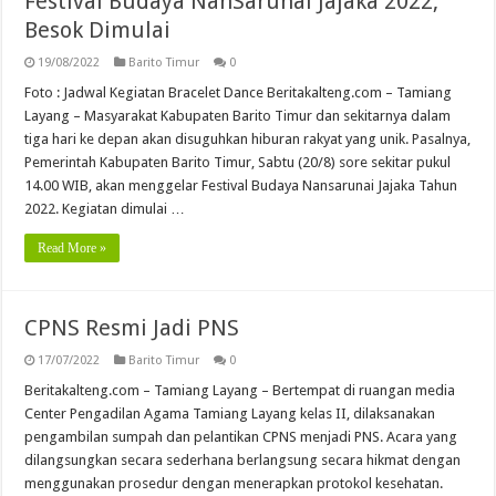
Festival Budaya NanSarunai Jajaka 2022,
Besok Dimulai
19/08/2022
Barito Timur
0
Foto : Jadwal Kegiatan Bracelet Dance Beritakalteng.com – Tamiang
Layang – Masyarakat Kabupaten Barito Timur dan sekitarnya dalam
tiga hari ke depan akan disuguhkan hiburan rakyat yang unik. Pasalnya,
Pemerintah Kabupaten Barito Timur, Sabtu (20/8) sore sekitar pukul
14.00 WIB, akan menggelar Festival Budaya Nansarunai Jajaka Tahun
2022. Kegiatan dimulai …
Read More »
CPNS Resmi Jadi PNS
17/07/2022
Barito Timur
0
Beritakalteng.com – Tamiang Layang – Bertempat di ruangan media
Center Pengadilan Agama Tamiang Layang kelas II, dilaksanakan
pengambilan sumpah dan pelantikan CPNS menjadi PNS. Acara yang
dilangsungkan secara sederhana berlangsung secara hikmat dengan
menggunakan prosedur dengan menerapkan protokol kesehatan.