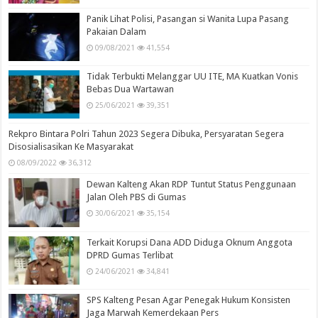
Panik Lihat Polisi, Pasangan si Wanita Lupa Pasang
Pakaian Dalam
09/08/2021
41,554
Tidak Terbukti Melanggar UU ITE, MA Kuatkan Vonis
Bebas Dua Wartawan
25/06/2021
39,351
Rekpro Bintara Polri Tahun 2023 Segera Dibuka, Persyaratan Segera
Disosialisasikan Ke Masyarakat
08/09/2022
36,312
Dewan Kalteng Akan RDP Tuntut Status Penggunaan
Jalan Oleh PBS di Gumas
30/06/2021
35,154
Terkait Korupsi Dana ADD Diduga Oknum Anggota
DPRD Gumas Terlibat
24/06/2021
34,841
SPS Kalteng Pesan Agar Penegak Hukum Konsisten
Jaga Marwah Kemerdekaan Pers