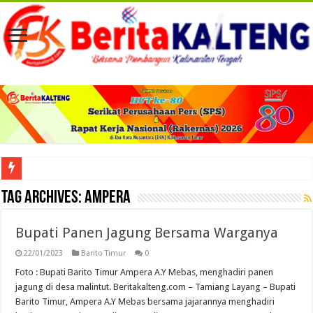
Viral! Selama Dua Bulan Lebih Siltap Serta Tunjangan Pemdes dan BPD di Barse
Tag Archives:
Ampera
Bupati Panen Jagung Bersama Warganya
22/01/2023
Barito Timur
0
Foto : Bupati Barito Timur Ampera A.Y Mebas, menghadiri panen
jagung di desa malintut. Beritakalteng.com – Tamiang Layang – Bupati
Barito Timur, Ampera A.Y Mebas bersama jajarannya menghadiri