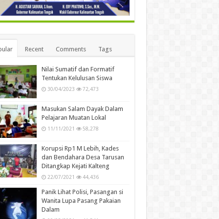
ular
Recent
Comments
Tags
Nilai Sumatif dan Formatif
Tentukan Kelulusan Siswa
30/04/2023
72,473
Masukan Salam Dayak Dalam
Pelajaran Muatan Lokal
11/11/2021
58,278
Korupsi Rp1 M Lebih, Kades
dan Bendahara Desa Tarusan
Ditangkap Kejati Kalteng
22/07/2021
44,436
Panik Lihat Polisi, Pasangan si
Wanita Lupa Pasang Pakaian
Dalam