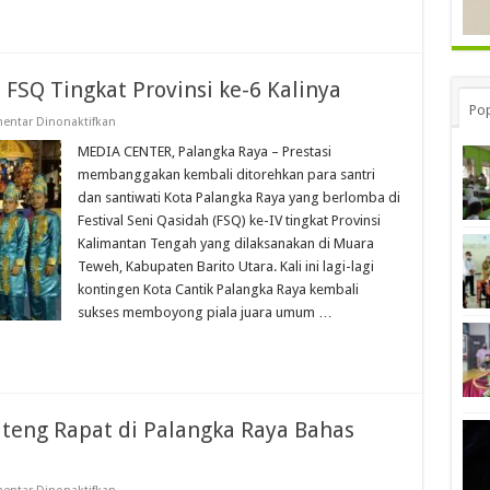
SQ Tingkat Provinsi ke-6 Kalinya
Pop
pada
entar Dinonaktifkan
Palangka
Raya
MEDIA CENTER, Palangka Raya – Prestasi
Juara
membanggakan kembali ditorehkan para santri
Umum
FSQ
dan santiwati Kota Palangka Raya yang berlomba di
Tingkat
Festival Seni Qasidah (FSQ) ke-IV tingkat Provinsi
Provinsi
ke-
Kalimantan Tengah yang dilaksanakan di Muara
6
Kalinya
Teweh, Kabupaten Barito Utara. Kali ini lagi-lagi
kontingen Kota Cantik Palangka Raya kembali
sukses memboyong piala juara umum …
lteng Rapat di Palangka Raya Bahas
pada