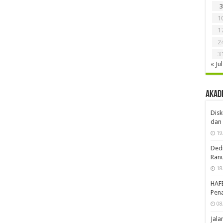
3
1
1
2
3
« Jul
Akad
Disk
dan 
19
Dedi
Ran
18
HAF
Pena
08
Jal