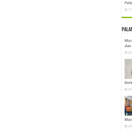
Pela
11
Pala
Musd
dan 
25
Berk
23
Mas
23