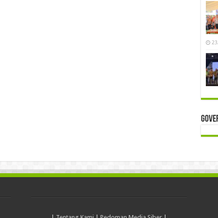
23
Gove
|
Tentang Kami
|
Pedoman Media Siber
|