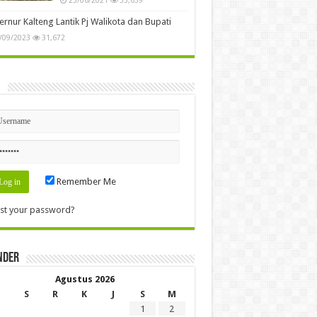
rnur Kalteng Lantik Pj Walikota dan Bupati
/09/2023
31,672
n
Remember Me
st your password?
nder
Agustus 2026
S
R
K
J
S
M
1
2