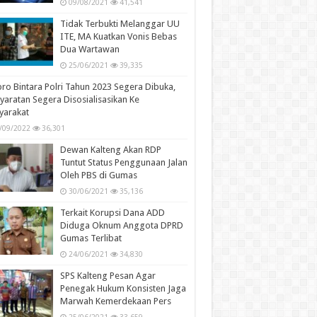
09/08/2021
41,541
Tidak Terbukti Melanggar UU
ITE, MA Kuatkan Vonis Bebas
Dua Wartawan
25/06/2021
39,335
ro Bintara Polri Tahun 2023 Segera Dibuka,
yaratan Segera Disosialisasikan Ke
yarakat
/09/2022
36,301
Dewan Kalteng Akan RDP
Tuntut Status Penggunaan Jalan
Oleh PBS di Gumas
30/06/2021
35,136
Terkait Korupsi Dana ADD
Diduga Oknum Anggota DPRD
Gumas Terlibat
24/06/2021
34,830
SPS Kalteng Pesan Agar
Penegak Hukum Konsisten Jaga
Marwah Kemerdekaan Pers
25/06/2021
33,659