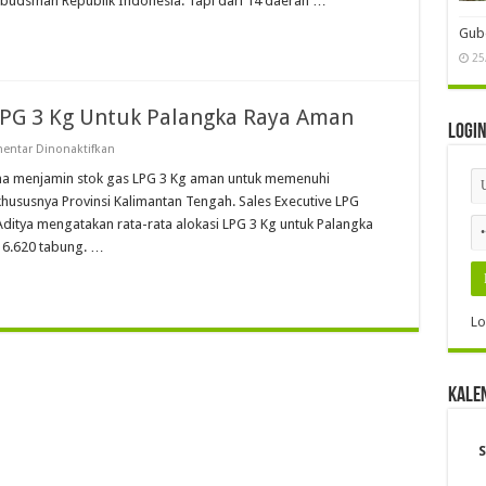
udsman Republik Indonesia. Tapi dari 14 daerah …
Peningkatan
Pelayanan
Publik
Gube
dengn
Ombudsman
25
RI
LPG 3 Kg Untuk Palangka Raya Aman
Logi
pada
entar Dinonaktifkan
Pertamina
Jamin
na menjamin stok gas LPG 3 Kg aman untuk memenuhi
Stok
hususnya Provinsi Kalimantan Tengah. Sales Executive LPG
Gas
LPG
Aditya mengatakan rata-rata alokasi LPG 3 Kg untuk Palangka
3
16.620 tabung. …
Kg
Untuk
Palangka
Raya
Aman
Lo
Kale
S