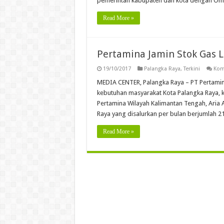
pemerintah kabupaten dan kota dengan Omb
Read More »
Pertamina Jamin Stok Gas 
19/10/2017
Palangka Raya
,
Terkini
Kom
MEDIA CENTER, Palangka Raya – PT Pertami
kebutuhan masyarakat Kota Palangka Raya, k
Pertamina Wilayah Kalimantan Tengah, Aria 
Raya yang disalurkan per bulan berjumlah 2
Read More »