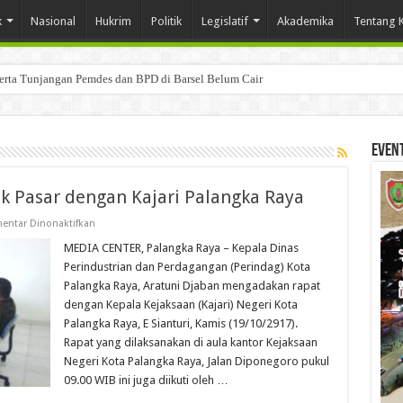
k
Nasional
Hukrim
Politik
Legislatif
Akademika
Tentang 
Serta Tunjangan Pemdes dan BPD di Barsel Belum Cair
Even
k Pasar dengan Kajari Palangka Raya
pada
entar Dinonaktifkan
Kadis
Perindag
MEDIA CENTER, Palangka Raya – Kepala Dinas
Bahas
Perindustrian dan Perdagangan (Perindag) Kota
Proyek
Pasar
Palangka Raya, Aratuni Djaban mengadakan rapat
dengan
dengan Kepala Kejaksaan (Kajari) Negeri Kota
Kajari
Palangka
Palangka Raya, E Sianturi, Kamis (19/10/2917).
Raya
Rapat yang dilaksanakan di aula kantor Kejaksaan
Negeri Kota Palangka Raya, Jalan Diponegoro pukul
09.00 WIB ini juga diikuti oleh …