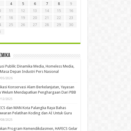
4
5
6
7
8
9
0
11
12
13
14
15
16
7
18
19
20
21
22
23
4
25
26
27
28
29
30
1
emika
usi Publik: Dinamika Media, Homeless Media,
Masa Depan Industri Pers Nasional
/05/2026
kasi Konservasi Alam Berkelanjutan, Yayasan
u Welum Mendapatkan Penghargaan Dari PBB
/12/2025
ECS dan MAN Kota Palangka Raya Bahas
waran Pelatihan Koding dan AI Untuk Guru
/08/2025
ankan Program Kemendikdasmen, HAFECS Gelar