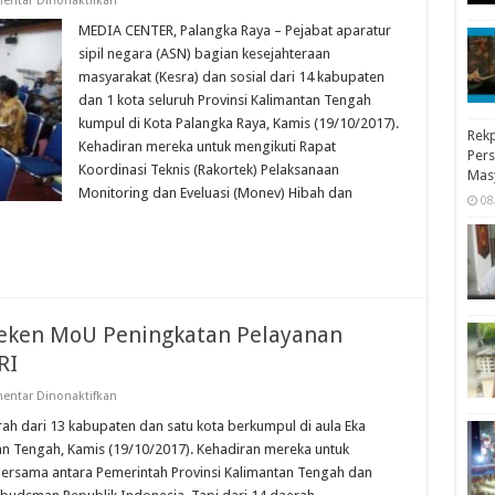
entar Dinonaktifkan
Pejabat
Bagian
MEDIA CENTER, Palangka Raya – Pejabat aparatur
Kesra
sipil negara (ASN) bagian kesejahteraan
se-
Kalteng
masyarakat (Kesra) dan sosial dari 14 kabupaten
Rapat
dan 1 kota seluruh Provinsi Kalimantan Tengah
di
Palangka
kumpul di Kota Palangka Raya, Kamis (19/10/2017).
Raya
Rekp
Bahas
Kehadiran mereka untuk mengikuti Rapat
Pers
Bansos
Koordinasi Teknis (Rakortek) Pelaksanaan
Mas
Monitoring dan Eveluasi (Monev) Hibah dan
08
Teken MoU Peningkatan Pelayanan
RI
pada
entar Dinonaktifkan
Kepala
Daerah
h dari 13 kabupaten dan satu kota berkumpul di aula Eka
di
an Tengah, Kamis (19/10/2017). Kehadiran mereka untuk
Kalteng
Teken
rsama antara Pemerintah Provinsi Kalimantan Tengah dan
MoU