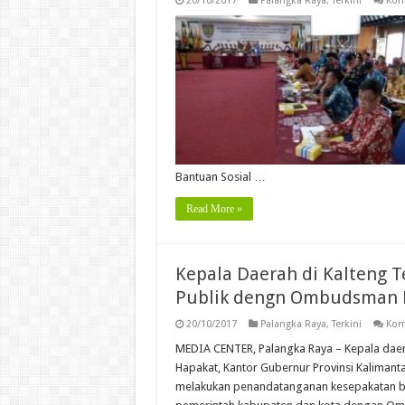
20/10/2017
Palangka Raya
,
Terkini
Kom
Bantuan Sosial …
Read More »
Kepala Daerah di Kalteng 
Publik dengn Ombudsman 
20/10/2017
Palangka Raya
,
Terkini
Kom
MEDIA CENTER, Palangka Raya – Kepala daera
Hapakat, Kantor Gubernur Provinsi Kalimant
melakukan penandatanganan kesepakatan be