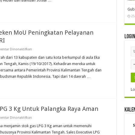
v) Hibah dan Bantuan Sosial …
di
Palangka
Raya
Gube
Bahas
Bansos
25
Teken MoU Peningkatan Pelayanan
Logi
RI
pada
entar Dinonaktifkan
Kepala
Daerah
h dari 13 kabupaten dan satu kota berkumpul di aula Eka
di
an Tengah, Kamis (19/10/2017). Kehadiran mereka untuk
Kalteng
Teken
rsama antara Pemerintah Provinsi Kalimantan Tengah dan
MoU
udsman Republik Indonesia. Tapi dari 14 daerah …
Peningkatan
Pelayanan
Publik
dengn
Lo
Ombudsman
RI
LPG 3 Kg Untuk Palangka Raya Aman
Kale
pada
entar Dinonaktifkan
Pertamina
S
Jamin
na menjamin stok gas LPG 3 Kg aman untuk memenuhi
Stok
hususnya Provinsi Kalimantan Tengah. Sales Executive LPG
Gas