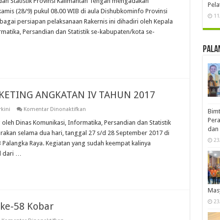
 dan Statistik Provinsi Kalimantan Tengah mengadakan
Pela
DISKOMINFO
 kamis (28/9) pukul 08.00 WIB di aula Dishubkominfo Provinsi
SE-
11
KALTENG
agai persiapan pelaksanaan Rakernis ini dihadiri oleh Kepala
rmatika, Persandian dan Statistik se-kabupaten/kota se-
Pala
KETING ANGKATAN IV TAHUN 2017
pada
rkini
Komentar Dinonaktifkan
Bimt
PELATIHAN
Pera
INTERNET
 oleh Dinas Komunikasi, Informatika, Persandian dan Statistik
MARKETING
dan 
rakan selama dua hari, tanggal 27 s/d 28 September 2017 di
ANGKATAN
23
IV
 3,3 Palangka Raya. Kegiatan yang sudah keempat kalinya
TAHUN
l dari …
2017
Mas
23
ke-58 Kobar