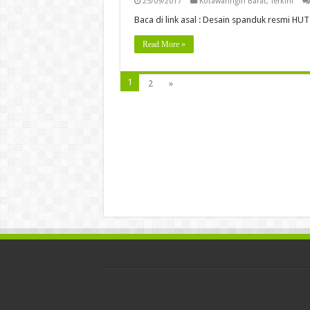
25/09/2017
Kotawaringin Barat
,
Terkini
Baca di link asal : Desain spanduk resmi HU
Read More »
1
2
»