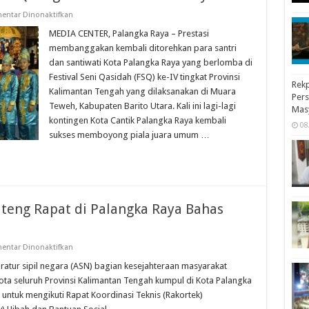
pada
entar Dinonaktifkan
Palangka
Raya
MEDIA CENTER, Palangka Raya – Prestasi
Juara
membanggakan kembali ditorehkan para santri
Umum
FSQ
dan santiwati Kota Palangka Raya yang berlomba di
Tingkat
Festival Seni Qasidah (FSQ) ke-IV tingkat Provinsi
Provinsi
Rekp
ke-
Kalimantan Tengah yang dilaksanakan di Muara
6
Pers
Kalinya
Teweh, Kabupaten Barito Utara. Kali ini lagi-lagi
Mas
kontingen Kota Cantik Palangka Raya kembali
08
sukses memboyong piala juara umum …
lteng Rapat di Palangka Raya Bahas
pada
entar Dinonaktifkan
Pejabat
Bagian
atur sipil negara (ASN) bagian kesejahteraan masyarakat
Kesra
kota seluruh Provinsi Kalimantan Tengah kumpul di Kota Palangka
se-
Kalteng
untuk mengikuti Rapat Koordinasi Teknis (Rakortek)
Rapat