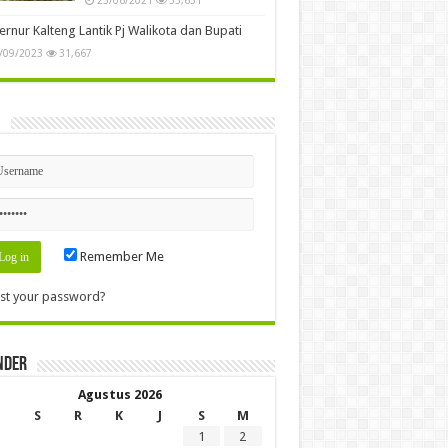
rnur Kalteng Lantik Pj Walikota dan Bupati
/09/2023
31,667
n
Remember Me
st your password?
nder
Agustus 2026
S
R
K
J
S
M
1
2