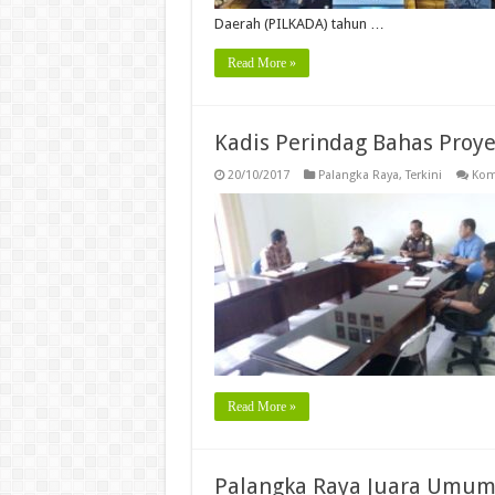
Daerah (PILKADA) tahun …
Read More »
Kadis Perindag Bahas Proye
20/10/2017
Palangka Raya
,
Terkini
Kom
Read More »
Palangka Raya Juara Umum F