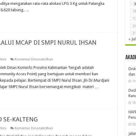
LPG
Aditya mengatakan rata-rata alokasi LPG 3 Kg untuk Palangka
3
3
16.620 tabung. …
Kg
1
Untuk
Palangka
1
Raya
2
Aman
3
« Jul
LALUI MCAP DI SMPI NURUL IHSAN
Akad
pada
rkini
Komentar Dinonaktifkan
SOSIALISASI
INTERNET
leh Dinas Kominfo Provinsi Kalimantan Tengah adalah
Disk
MELALUI
Community Acces Point) yang bertujuan untuk memberi kan
dan 
MCAP
DI
epada pelajar. Bertempat di SMPI Nurul Ihsan ,Jln Dr.Murdjani
19
SMPI
lajar SMPI Nurul Ihsan bersemangat mengikuti materi …
NURUL
Dedi
IHSAN
PALANGKARAYA
Ran
18
HAF
Pena
O SE-KALTENG
08
pada
rkini
Komentar Dinonaktifkan
PRA
Jal
RAKERNIS