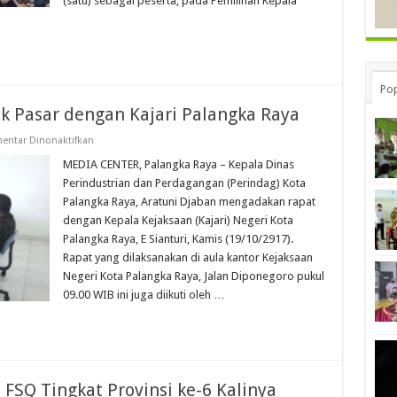
(satu) sebagai peserta, pada Pemilihan Kepala
Pop
k Pasar dengan Kajari Palangka Raya
pada
entar Dinonaktifkan
Kadis
Perindag
MEDIA CENTER, Palangka Raya – Kepala Dinas
Bahas
Perindustrian dan Perdagangan (Perindag) Kota
Proyek
Pasar
Palangka Raya, Aratuni Djaban mengadakan rapat
dengan
dengan Kepala Kejaksaan (Kajari) Negeri Kota
Kajari
Palangka
Palangka Raya, E Sianturi, Kamis (19/10/2917).
Raya
Rapat yang dilaksanakan di aula kantor Kejaksaan
Negeri Kota Palangka Raya, Jalan Diponegoro pukul
09.00 WIB ini juga diikuti oleh …
SQ Tingkat Provinsi ke-6 Kalinya