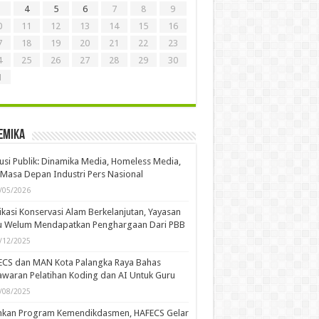
4
5
6
7
8
9
0
11
12
13
14
15
16
7
18
19
20
21
22
23
4
25
26
27
28
29
30
1
emika
usi Publik: Dinamika Media, Homeless Media,
Masa Depan Industri Pers Nasional
/05/2026
kasi Konservasi Alam Berkelanjutan, Yayasan
u Welum Mendapatkan Penghargaan Dari PBB
/12/2025
ECS dan MAN Kota Palangka Raya Bahas
waran Pelatihan Koding dan AI Untuk Guru
/08/2025
ankan Program Kemendikdasmen, HAFECS Gelar