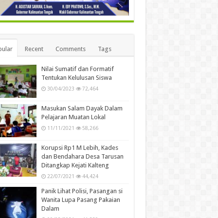
ular
Recent
Comments
Tags
Nilai Sumatif dan Formatif
Tentukan Kelulusan Siswa
30/04/2023
72,464
Masukan Salam Dayak Dalam
Pelajaran Muatan Lokal
11/11/2021
58,266
Korupsi Rp1 M Lebih, Kades
dan Bendahara Desa Tarusan
Ditangkap Kejati Kalteng
22/07/2021
44,424
Panik Lihat Polisi, Pasangan si
Wanita Lupa Pasang Pakaian
Dalam