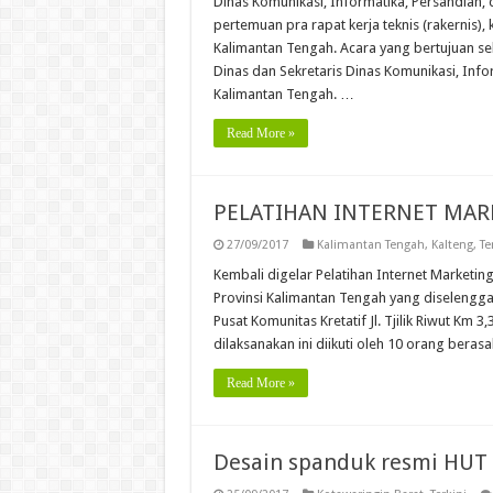
Dinas Komunikasi, Informatika, Persandian,
pertemuan pra rapat kerja teknis (rakernis),
Kalimantan Tengah. Acara yang bertujuan seb
Dinas dan Sekretaris Dinas Komunikasi, Info
Kalimantan Tengah. …
Read More »
PELATIHAN INTERNET MAR
27/09/2017
Kalimantan Tengah
,
Kalteng
,
Te
Kembali digelar Pelatihan Internet Marketing
Provinsi Kalimantan Tengah yang diselengga
Pusat Komunitas Kretatif Jl. Tjilik Riwut Km
dilaksanakan ini diikuti oleh 10 orang berasa
Read More »
Desain spanduk resmi HUT 