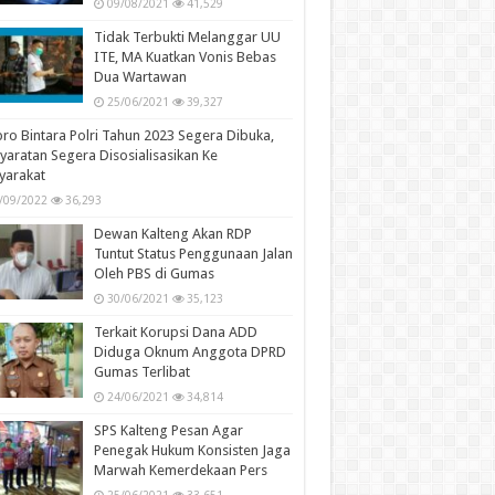
09/08/2021
41,529
Tidak Terbukti Melanggar UU
ITE, MA Kuatkan Vonis Bebas
Dua Wartawan
25/06/2021
39,327
ro Bintara Polri Tahun 2023 Segera Dibuka,
yaratan Segera Disosialisasikan Ke
yarakat
/09/2022
36,293
Dewan Kalteng Akan RDP
Tuntut Status Penggunaan Jalan
Oleh PBS di Gumas
30/06/2021
35,123
Terkait Korupsi Dana ADD
Diduga Oknum Anggota DPRD
Gumas Terlibat
24/06/2021
34,814
SPS Kalteng Pesan Agar
Penegak Hukum Konsisten Jaga
Marwah Kemerdekaan Pers
25/06/2021
33,651