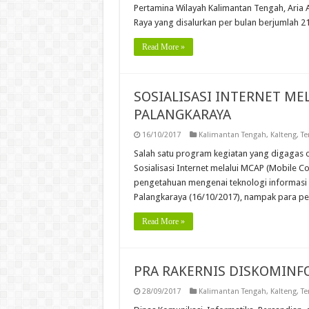
Pertamina Wilayah Kalimantan Tengah, Aria 
Raya yang disalurkan per bulan berjumlah 2
Read More »
SOSIALISASI INTERNET ME
PALANGKARAYA
16/10/2017
Kalimantan Tengah
,
Kalteng
,
Te
Salah satu program kegiatan yang digagas o
Sosialisasi Internet melalui MCAP (Mobile 
pengetahuan mengenai teknologi informasi k
Palangkaraya (16/10/2017), nampak para pe
Read More »
PRA RAKERNIS DISKOMINF
28/09/2017
Kalimantan Tengah
,
Kalteng
,
Te