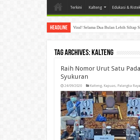
Terkini
Kalteng
Edukasi & Riste
Headline
Viral! Selama Dua Bulan Lebih Siltap 
Tag Archives:
kalteng
Raih Nomor Urut Satu Pada
Syukuran
24/09/2020
Kalteng
,
Kapuas
,
Palangka Ray