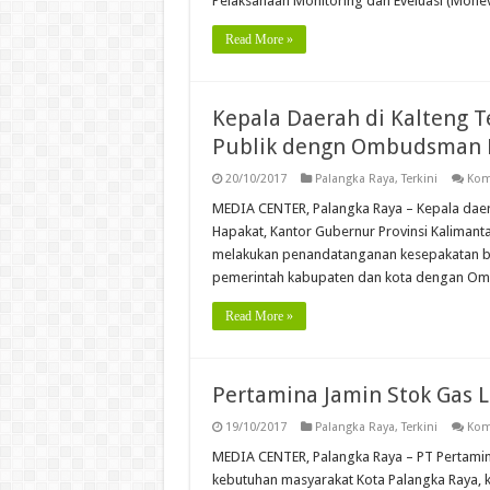
Pelaksanaan Monitoring dan Eveluasi (Mone
Read More »
Kepala Daerah di Kalteng 
Publik dengn Ombudsman 
20/10/2017
Palangka Raya
,
Terkini
Kom
MEDIA CENTER, Palangka Raya – Kepala daera
Hapakat, Kantor Gubernur Provinsi Kalimant
melakukan penandatanganan kesepakatan be
pemerintah kabupaten dan kota dengan Omb
Read More »
Pertamina Jamin Stok Gas 
19/10/2017
Palangka Raya
,
Terkini
Kom
MEDIA CENTER, Palangka Raya – PT Pertami
kebutuhan masyarakat Kota Palangka Raya, k