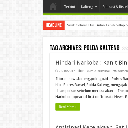
Terkini
Kalteng
Edukasi & Riste
Headline
Viral! Selama Dua Bulan Lebih Siltap 
Tag Archives:
Polda Kalteng
Hindari Narkoba : Kanit B
22/10/2017
Hukum & Kriminal
Koment
Tribratanews.kalteng.polri.go.id – Polres 
Hilir, Polres Barsel, Polda Kalteng, mengaj
disampaikan sebelum mereka akan… The post
Narkoba appeared first on Tribrata News. Ba
Read More »
Antisipasi Kecelakaan, Sat 