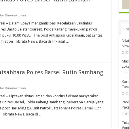
pada
ar Dinonaktifkan
Antisipasi
Kecelakaan,
arsel – Dalam upaya mengantisipasi Kecelakaan Lalulintas
Sat
Pop
olres Barito Selatan(barsel), Polda Kalteng melakukan patroli
Lantas
Polres
 pukul 10.00 WIB… The post Antisipasi Kecelakaan, Sat Lantas
Barsel
Nila
first on Tribrata News. Baca di link asal …
Rutin
Lakukan
Sis
Patroli
30
Mas
Loka
Satsabhara Polres Barsel Rutin Sambangi
11
Koru
Taru
pada
ar Dinonaktifkan
Hari
22
Minggu,
rsel – Ciptakan situasi aman dan kondusif disaat masyarakat
Unit
ra Polres Barsel, Polda Kalteng sambangi beberapa Gereja yang
Pani
Patroli
Satsabhara
Pak
post Hari Minggu, Unit Patroli Satsabhara Polres Barsel Rutin
Polres
Tribrata News. Baca di …
09
Barsel
Rutin
Sambangi
Tida
Tempat
Von