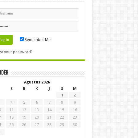
Remember Me
st your password?
nder
Agustus 2026
S
R
K
J
S
M
1
2
4
5
6
7
8
9
0
11
12
13
14
15
16
7
18
19
20
21
22
23
4
25
26
27
28
29
30
1