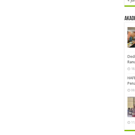
« Jul
Akad
Dedi
Ran
18
HAF
Pena
08
11