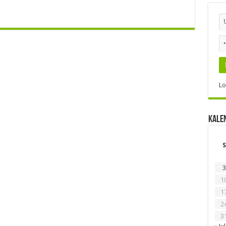
Lo
Kale
S
3
1
1
2
3