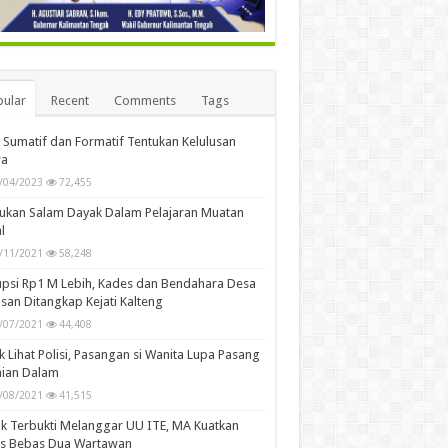
ular
Recent
Comments
Tags
i Sumatif dan Formatif Tentukan Kelulusan
wa
/04/2023
72,455
ukan Salam Dayak Dalam Pelajaran Muatan
l
/11/2021
58,248
psi Rp1 M Lebih, Kades dan Bendahara Desa
san Ditangkap Kejati Kalteng
/07/2021
44,408
k Lihat Polisi, Pasangan si Wanita Lupa Pasang
aian Dalam
/08/2021
41,515
k Terbukti Melanggar UU ITE, MA Kuatkan
is Bebas Dua Wartawan