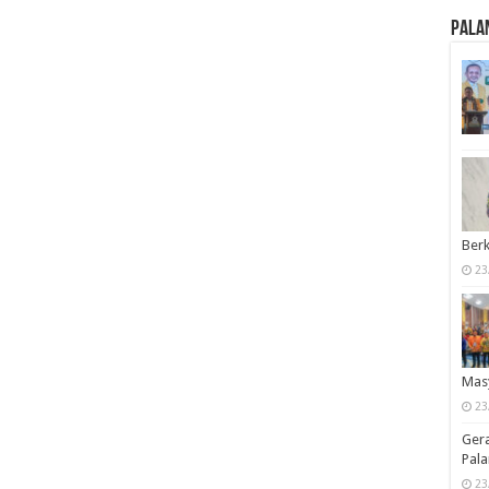
Pala
Berk
23
Mas
23
Ger
Pala
23