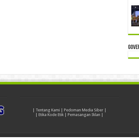
Gove
|
Tentang Kami
|
Pedoman Media Siber
|
|
Etika Kode Etik
|
Pemasangan Iklan
|