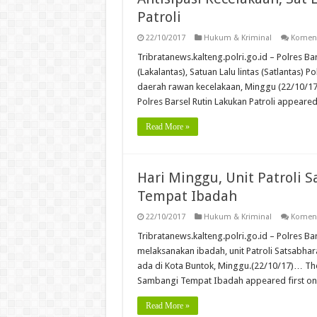
Patroli
22/10/2017
Hukum & Kriminal
Koment
Tribratanews.kalteng.polri.go.id – Polres B
(Lakalantas), Satuan Lalu lintas (Satlantas) P
daerah rawan kecelakaan, Minggu (22/10/17)
Polres Barsel Rutin Lakukan Patroli appeared 
Read More »
Hari Minggu, Unit Patroli 
Tempat Ibadah
22/10/2017
Hukum & Kriminal
Koment
Tribratanews.kalteng.polri.go.id – Polres Ba
melaksanakan ibadah, unit Patroli Satsabha
ada di Kota Buntok, Minggu.(22/10/17)… The 
Sambangi Tempat Ibadah appeared first on 
Read More »