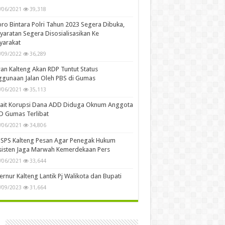
/06/2021
39,318
ro Bintara Polri Tahun 2023 Segera Dibuka,
yaratan Segera Disosialisasikan Ke
yarakat
/09/2022
36,289
n Kalteng Akan RDP Tuntut Status
gunaan Jalan Oleh PBS di Gumas
/06/2021
35,113
kait Korupsi Dana ADD Diduga Oknum Anggota
D Gumas Terlibat
/06/2021
34,806
SPS Kalteng Pesan Agar Penegak Hukum
sisten Jaga Marwah Kemerdekaan Pers
/06/2021
33,644
rnur Kalteng Lantik Pj Walikota dan Bupati
/09/2023
31,664
n