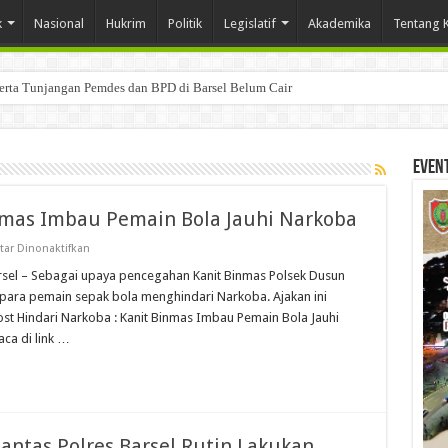
k
Nasional
Hukrim
Politik
Legislatif
Akademika
Tentang 
Serta Tunjangan Pemdes dan BPD di Barsel Belum Cair
Even
inmas Imbau Pemain Bola Jauhi Narkoba
pada
ar Dinonaktifkan
Hindari
Narkoba
Barsel – Sebagai upaya pencegahan Kanit Binmas Polsek Dusun
:
ak para pemain sepak bola menghindari Narkoba. Ajakan ini
Kanit
Binmas
 Hindari Narkoba : Kanit Binmas Imbau Pemain Bola Jauhi
Imbau
ca di link …
Pemain
Bola
Jauhi
Narkoba
Lantas Polres Barsel Rutin Lakukan