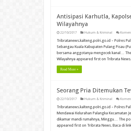
Antisipasi Karhutla, Kapol
Wilayahnya
22/10/2017
Hukum & Kriminal
Koment
Tribratanews.kalteng.polri.go.id – Polres P
Sebangau Kuala Kabupaten Pulang Pisau (Pul
bersama anggotanya mengecek kanal… The po
Wilayahnya appeared first on Tribrata News. 
Read More »
Seorang Pria Ditemukan Te
22/10/2017
Hukum & Kriminal
Koment
Tribratanews.kalteng.polri.go.id – Polres 
Mendawai Kelurahan Palangka Kecamatan Jek
dikamar mandi rumahnya, Minggu… The post
appeared first on Tribrata News. Baca di link