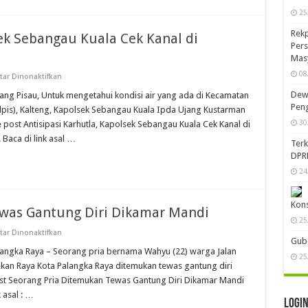
Ibadah
25
Rekp
sek Sebangau Kuala Cek Kanal di
Pers
Mas
08
pada
ar Dinonaktifkan
Antisipasi
Karhutla,
Dewa
ulang Pisau, Untuk mengetahui kondisi air yang ada di Kecamatan
Kapolsek
Peng
pis), Kalteng, Kapolsek Sebangau Kuala Ipda Ujang Kustarman
Sebangau
Kuala
30
st Antisipasi Karhutla, Kapolsek Sebangau Kuala Cek Kanal di
Cek
Baca di link asal …
Kanal
Ter
di
DPR
Wilayahnya
24
Kon
was Gantung Diri Dikamar Mandi
25
pada
ar Dinonaktifkan
Gube
Seorang
Pria
Palangka Raya – Seorang pria bernama Wahyu (22) warga Jalan
25
Ditemukan
an Raya Kota Palangka Raya ditemukan tewas gantung diri
Tewas
Gantung
 Seorang Pria Ditemukan Tewas Gantung Diri Dikamar Mandi
Diri
 asal : …
Dikamar
Logi
Mandi