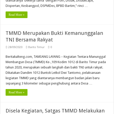
diantaranya bekerja sama dengan Polri, Disdik, Disdukcapil,
Dispertan, Kesbangpol, DSPMDes, BPBD Bartim,” rinci …
Read More »
TMMD Merupakan Bukti Kemanunggalan
TNI Bersama Rakyat
28/09/2020
Barito Timur
0
Beritakalteng.com, TAMIANG LAYANG – Kegiatan Tentara Manunggal
Membangun Desa (TMMD) Ke-,109 Kodim 1012 di Barito Timur pada
tahun 2020, merupakan sebuah langkah dan bakti TNI untuk rakyat.
Dikatakan Dandim 1012 Buntok Letkol Dwi Tantomo, pelaksanaan
kegiatan TMMD yang diantaranya membangun badan jalan baru
sepanjang 3 kilometer sebagai penghubung antara Desa …
Read More »
Disela Kegiatan, Satgas TMMD Melakukan