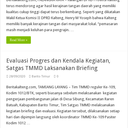
terus mendorong agar hasil kerajinan tangan daerah yang memiliki
kualitas cukup tinggi dapat terus berkembang. Seperti yang dikatakan
Wakil Ketua Komisi II DPRD Kalteng, Henry M Yoseph bahwa Kalteng
memiliki banyak kerajinan tangan dari masyarakat lokal. “pemasaran
masih menjadi keluhan para pengrajin. …
Read More »
Evaluasi Progres dan Kendala Kegiatan,
Satgas TMMD Laksanakan Briefing
28/09/2020
Barito Timur
0
Beritakalteng.com, TAMIANG LAYANG – Tim TMMD reguler Ke-109,
Kodim 1012/BTK, seperti biasanya sebelum melaksanakan kegiatan
pengerjaan pembangunan jalan di Desa Sibung, Kecamatan Raren
Batuah, Kabupaten Barito Timur, Tim Satgas TMMD melaksanakan
kegiatan briefing dan evaluasi. Kegiatan tersebut, dilaksanakan setiap
hari dan dipimpin langsung oleh koordinator TMMD Ke-109 Pasiter
Kodim 1012 …