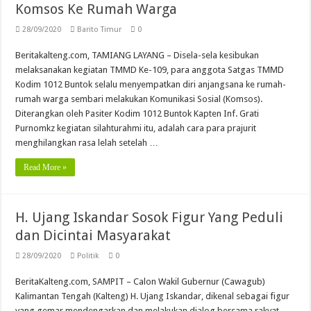
Komsos Ke Rumah Warga
28/09/2020
Barito Timur
0
Beritakalteng.com, TAMIANG LAYANG – Disela-sela kesibukan
melaksanakan kegiatan TMMD Ke-109, para anggota Satgas TMMD
Kodim 1012 Buntok selalu menyempatkan diri anjangsana ke rumah-
rumah warga sembari melakukan Komunikasi Sosial (Komsos).
Diterangkan oleh Pasiter Kodim 1012 Buntok Kapten Inf. Grati
Purnomkz kegiatan silahturahmi itu, adalah cara para prajurit
menghilangkan rasa lelah setelah …
Read More »
H. Ujang Iskandar Sosok Figur Yang Peduli
dan Dicintai Masyarakat
28/09/2020
Politik
0
BeritaKalteng.com, SAMPIT – Calon Wakil Gubernur (Cawagub)
Kalimantan Tengah (Kalteng) H. Ujang Iskandar, dikenal sebagai figur
yang gemar mendengarkan dan melakukan dialog bersama rakyat.