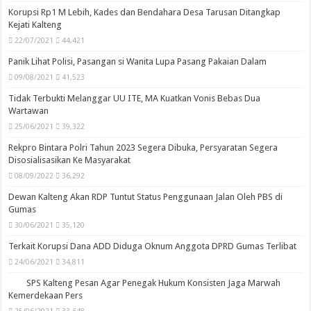
Korupsi Rp1 M Lebih, Kades dan Bendahara Desa Tarusan Ditangkap
Kejati Kalteng
22/07/2021
44,421
Panik Lihat Polisi, Pasangan si Wanita Lupa Pasang Pakaian Dalam
09/08/2021
41,523
Tidak Terbukti Melanggar UU ITE, MA Kuatkan Vonis Bebas Dua
Wartawan
25/06/2021
39,322
Rekpro Bintara Polri Tahun 2023 Segera Dibuka, Persyaratan Segera
Disosialisasikan Ke Masyarakat
08/09/2022
36,292
Dewan Kalteng Akan RDP Tuntut Status Penggunaan Jalan Oleh PBS di
Gumas
30/06/2021
35,120
Terkait Korupsi Dana ADD Diduga Oknum Anggota DPRD Gumas Terlibat
24/06/2021
34,811
SPS Kalteng Pesan Agar Penegak Hukum Konsisten Jaga Marwah
Kemerdekaan Pers
25/06/2021
33,648