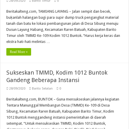
28/09/2020
Barito Timur
0
Beritakalteng.com, TAMIANG LAYANG – Jalan sempit dan becek,
buķanlah halangan bagi para supir dump truck pengangkut material
tanah dan batu ke lokasi pembangunan jalan di Desa Sibung menuju
Dusun Layung Habang, Kecamatan Raren Batuah, Kabupaten Barito
Timur oleh TMMD Ke-109 Kodim 1012 Buntok. “Harus kerja keras dan
ekstra hati-hati melintas …
Read More »
Sukseskan TMMD, Kodim 1012 Buntok
Gandeng Beberapa Instansi
28/09/2020
Barito Selatan
0
Beritakalteng.com, BUNTOK – Guna mensukseskan jalannya kegiatan
Tentara Manunggal Membangun Desa (TMMD) Ke-109 di Desa
Sibung, Kecamatan Raren Batuah, Kabupaten Barito Timur, Kodim
1012 Buntok menggandeng instansi pemerintahan di daerah
setempat. “Untuk mensukseskan TMMD, Kodim 1012 Buntok,