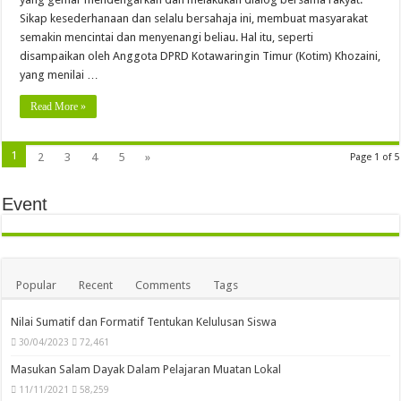
Sikap kesederhanaan dan selalu bersahaja ini, membuat masyarakat
semakin mencintai dan menyenangi beliau. Hal itu, seperti
disampaikan oleh Anggota DPRD Kotawaringin Timur (Kotim) Khozaini,
yang menilai …
Read More »
1
2
3
4
5
»
Page 1 of 5
Event
Popular
Recent
Comments
Tags
Nilai Sumatif dan Formatif Tentukan Kelulusan Siswa
30/04/2023
72,461
Masukan Salam Dayak Dalam Pelajaran Muatan Lokal
11/11/2021
58,259