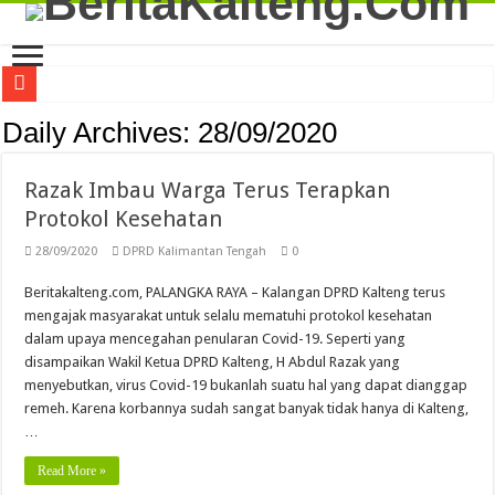
Viral! Selama Dua Bulan Lebih Siltap Serta Tunjangan Pemdes dan BPD di Barse
Daily Archives:
28/09/2020
Musda XI Golkar Palangka Raya Perkuat Soliditas dan Arah Organisasi ke Depan
Razak Imbau Warga Terus Terapkan
Galian C Diduga Ilegal di Desa Talekoi Seret Nama Ormas Batamad?
Protokol Kesehatan
Kapolda Kalteng Beberkan Kronologi Penyerangan yang Tewaskan Tiga Personel 
28/09/2020
DPRD Kalimantan Tengah
0
Bimtek Penguatan Kapasitas Mediator Perkuat Peran ASN dalam Mewujudkan Stab
Beritakalteng.com, PALANGKA RAYA – Kalangan DPRD Kalteng terus
Bimtek Penguatan Kapasitas Mediator Tingkatkan Kompetensi ASN dalam Penye
mengajak masyarakat untuk selalu mematuhi protokol kesehatan
Gerakan Pangan Murah Meriahkan HUT ke-69 Kota Palangka Raya, Bantu Jaga S
dalam upaya mencegahan penularan Covid-19. Seperti yang
disampaikan Wakil Ketua DPRD Kalteng, H Abdul Razak yang
DPW Deprindo Kalteng Perkuat Sinergi Dukung Program Tiga Juta Rumah dan 
menyebutkan, virus Covid-19 bukanlah suatu hal yang dapat dianggap
Palangka Raya Fair 2026 Berakhir, Transaksi Tembus Rp7,6 Miliar
remeh. Karena korbannya sudah sangat banyak tidak hanya di Kalteng,
…
Peresmian KCP Bank Kalteng Kalampangan Perkuat Akses Layanan Keuangan 
Read More »