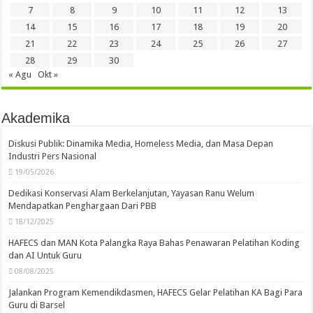
7
8
9
10
11
12
13
14
15
16
17
18
19
20
21
22
23
24
25
26
27
28
29
30
« Agu
Okt »
Akademika
Diskusi Publik: Dinamika Media, Homeless Media, dan Masa Depan
Industri Pers Nasional
19/05/2026
Dedikasi Konservasi Alam Berkelanjutan, Yayasan Ranu Welum
Mendapatkan Penghargaan Dari PBB
18/12/2025
HAFECS dan MAN Kota Palangka Raya Bahas Penawaran Pelatihan Koding
dan AI Untuk Guru
08/08/2025
Jalankan Program Kemendikdasmen, HAFECS Gelar Pelatihan KA Bagi Para
Guru di Barsel