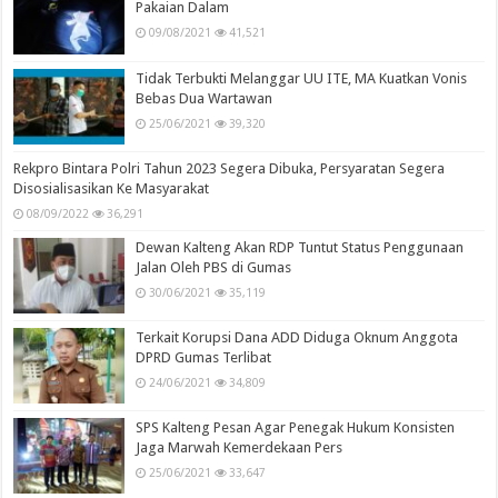
Pakaian Dalam
09/08/2021
41,521
Tidak Terbukti Melanggar UU ITE, MA Kuatkan Vonis
Bebas Dua Wartawan
25/06/2021
39,320
Rekpro Bintara Polri Tahun 2023 Segera Dibuka, Persyaratan Segera
Disosialisasikan Ke Masyarakat
08/09/2022
36,291
Dewan Kalteng Akan RDP Tuntut Status Penggunaan
Jalan Oleh PBS di Gumas
30/06/2021
35,119
Terkait Korupsi Dana ADD Diduga Oknum Anggota
DPRD Gumas Terlibat
24/06/2021
34,809
SPS Kalteng Pesan Agar Penegak Hukum Konsisten
Jaga Marwah Kemerdekaan Pers
25/06/2021
33,647