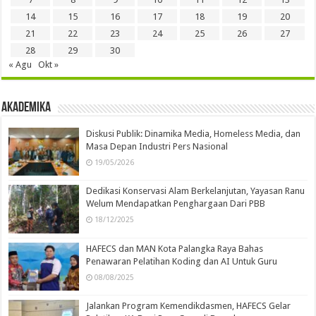
14
15
16
17
18
19
20
21
22
23
24
25
26
27
28
29
30
« Agu
Okt »
Akademika
Diskusi Publik: Dinamika Media, Homeless Media, dan
Masa Depan Industri Pers Nasional
19/05/2026
Dedikasi Konservasi Alam Berkelanjutan, Yayasan Ranu
Welum Mendapatkan Penghargaan Dari PBB
18/12/2025
HAFECS dan MAN Kota Palangka Raya Bahas
Penawaran Pelatihan Koding dan AI Untuk Guru
08/08/2025
Jalankan Program Kemendikdasmen, HAFECS Gelar