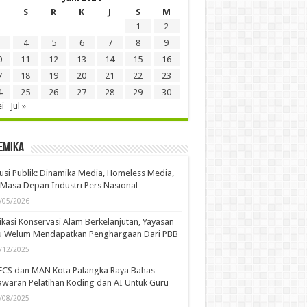
S
R
K
J
S
M
1
2
4
5
6
7
8
9
0
11
12
13
14
15
16
7
18
19
20
21
22
23
4
25
26
27
28
29
30
i
Jul »
emika
usi Publik: Dinamika Media, Homeless Media,
Masa Depan Industri Pers Nasional
/05/2026
kasi Konservasi Alam Berkelanjutan, Yayasan
u Welum Mendapatkan Penghargaan Dari PBB
/12/2025
ECS dan MAN Kota Palangka Raya Bahas
waran Pelatihan Koding dan AI Untuk Guru
/08/2025