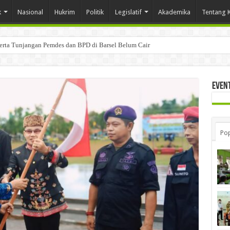
k
Nasional
Hukrim
Politik
Legislatif
Akademika
Tentang 
Serta Tunjangan Pemdes dan BPD di Barsel Belum Cair
Even
Pop