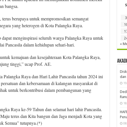
S
an bangsa.
, terus berupaya untuk mempromosikan semangat
3
egara yang heterogen di Kota Palangka Raya.
1
1
p dapat menginspirasi seluruh warga Palangka Raya untuk
2
ai Pancasila dalam kehidupan sehari-hari.
« Me
 untuk kemajuan dan kesejahteraan Kota Palangka Raya,
Akad
jung tinggi,” ucap Prof. AE.
Disk
ta Palangka Raya dan Hari Lahir Pancasila tahun 2024 ini
dan 
persatuan dan kebersamaan di kalangan masyarakat di
19
pihak untuk berkontribusi dalam pembangunan yang
Dedi
Ran
18
angka Raya ke-59 Tahun dan selamat hari lahir Pancasila.
HAF
Maju terus dan Kita bangun dan Jaga menjadi Kota yang
Pena
uk Semua” tutupnya.(*)
08