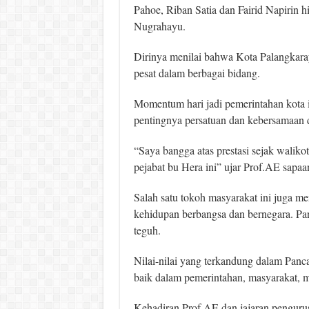
Pahoe, Riban Satia dan Fairid Napirin 
Nugrahayu.
Dirinya menilai bahwa Kota Palangkar
pesat dalam berbagai bidang.
Momentum hari jadi pemerintahan kota i
pentingnya persatuan dan kebersamaan
“Saya bangga atas prestasi sejak waliko
pejabat bu Hera ini” ujar Prof.AE sapaa
Salah satu tokoh masyarakat ini juga me
kehidupan berbangsa dan bernegara. Panc
teguh.
Nilai-nilai yang terkandung dalam Panca
baik dalam pemerintahan, masyarakat, m
Kehadiran Prof.AE dan jajaran pengur