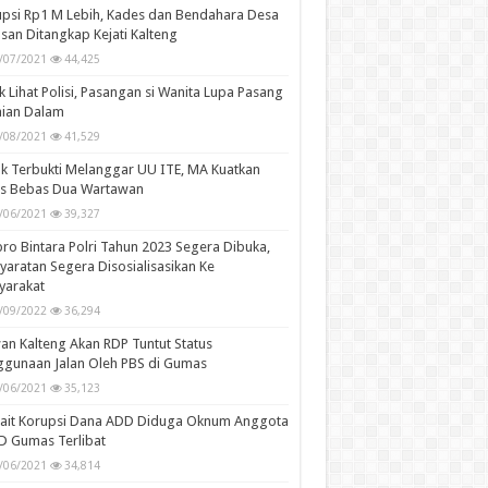
psi Rp1 M Lebih, Kades dan Bendahara Desa
san Ditangkap Kejati Kalteng
/07/2021
44,425
k Lihat Polisi, Pasangan si Wanita Lupa Pasang
aian Dalam
/08/2021
41,529
k Terbukti Melanggar UU ITE, MA Kuatkan
is Bebas Dua Wartawan
/06/2021
39,327
ro Bintara Polri Tahun 2023 Segera Dibuka,
yaratan Segera Disosialisasikan Ke
yarakat
/09/2022
36,294
n Kalteng Akan RDP Tuntut Status
gunaan Jalan Oleh PBS di Gumas
/06/2021
35,123
kait Korupsi Dana ADD Diduga Oknum Anggota
D Gumas Terlibat
/06/2021
34,814