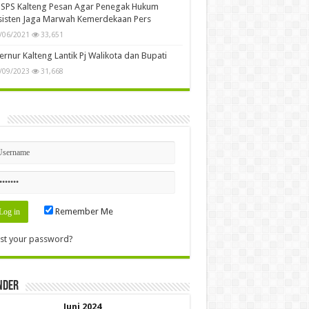
SPS Kalteng Pesan Agar Penegak Hukum
sisten Jaga Marwah Kemerdekaan Pers
/06/2021
33,651
rnur Kalteng Lantik Pj Walikota dan Bupati
/09/2023
31,668
n
Remember Me
st your password?
nder
Juni 2024