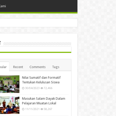
Kami
t
ular
Recent
Comments
Tags
Nilai Sumatif dan Formatif
Tentukan Kelulusan Siswa
30/04/2023
72,466
Masukan Salam Dayak Dalam
Pelajaran Muatan Lokal
11/11/2021
58,267