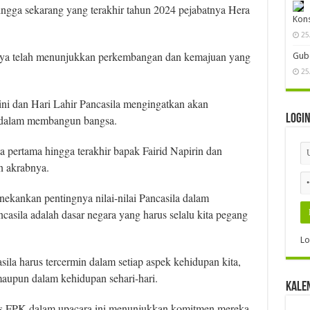
hingga sekarang yang terakhir tahun 2024 pejabatnya Hera
Kon
25
aya telah menunjukkan perkembangan dan kemajuan yang
Gube
25
ni dan Hari Lahir Pancasila mengingatkan akan
Logi
 dalam membangun bangsa.
ta pertama hingga terakhir bapak Fairid Napirin dan
n akrabnya.
nekankan pentingnya nilai-nilai Pancasila dalam
asila adalah dasar negara yang harus selalu kita pegang
Lo
sila harus tercermin dalam setiap aspek kehidupan kita,
aupun dalam kehidupan sehari-hari.
Kale
us FPK dalam upacara ini menunjukkan komitmen mereka