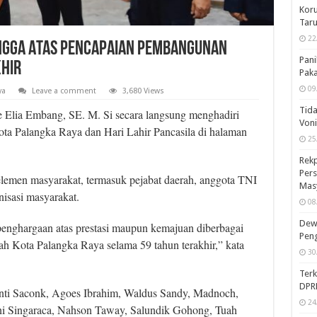
Koru
Taru
22
angga Atas Pencapaian Pembangunan
Pani
khir
Pak
09
ya
Leave a comment
3,680 Views
Tida
e Elia Embang, SE. M. Si secara langsung menghadiri
Von
Kota Palangka Raya dan Hari Lahir Pancasila di halaman
25
Rekp
Pers
 elemen masyarakat, termasuk pejabat daerah, anggota TNI
Mas
nisasi masyarakat.
08
Dewa
nghargaan atas prestasi maupun kemajuan diberbagai
Peng
ah Kota Palangka Raya selama 59 tahun terakhir,” kata
30
Ter
DPR
Yanti Saconk, Agoes Ibrahim, Waldus Sandy, Madnoch,
24
ni Singaraca, Nahson Taway, Salundik Gohong, Tuah