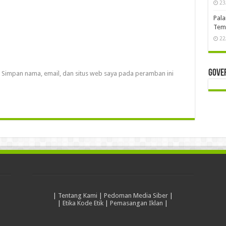
23
Pala
Temb
22
Gove
Simpan nama, email, dan situs web saya pada peramban ini
|
Tentang Kami
|
Pedoman Media Siber
|
|
Etika Kode Etik
|
Pemasangan Iklan
|