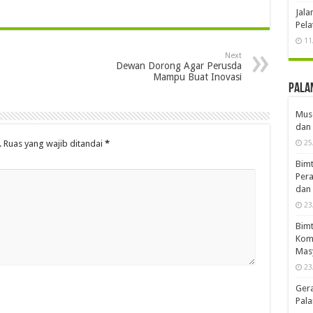
Jal
Pela
11
Next
Dewan Dorong Agar Perusda
Mampu Buat Inovasi
Pala
Musd
dan 
.
Ruas yang wajib ditandai
*
25
Bimt
Pera
dan 
23
Bimt
Komp
Mas
23
Ger
Pala