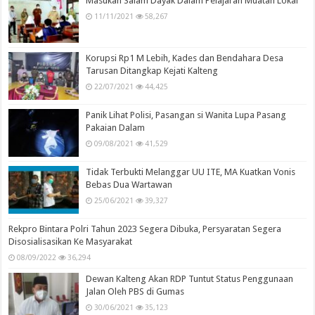
Masukan Salam Dayak Dalam Pelajaran Muatan Lokal
11/11/2021
58,267
Korupsi Rp1 M Lebih, Kades dan Bendahara Desa
Tarusan Ditangkap Kejati Kalteng
22/07/2021
44,425
Panik Lihat Polisi, Pasangan si Wanita Lupa Pasang
Pakaian Dalam
09/08/2021
41,529
Tidak Terbukti Melanggar UU ITE, MA Kuatkan Vonis
Bebas Dua Wartawan
25/06/2021
39,327
Rekpro Bintara Polri Tahun 2023 Segera Dibuka, Persyaratan Segera
Disosialisasikan Ke Masyarakat
08/09/2022
36,294
Dewan Kalteng Akan RDP Tuntut Status Penggunaan
Jalan Oleh PBS di Gumas
30/06/2021
35,123