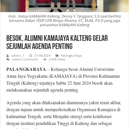
Foto : Ketua KAMAJAYA Kalteng, Denny Y. Tanggara, S.Si saat berfoto
bersama Dekan FISIP UPR Bhayu Rhama, ST., M.BA, P.h.D yang juga
penasehat KAMAJAYA Kalteng
Besok, Alumni KAMAJAYA Kalteng Gelar
Sejumlah Agenda Penting
admin_1
21/06/2024
Palangka Raya
Leave a comment
3,438 Views
PALANGKARAYA
– Keluarga besar Alumni Universitas
Atma Jaya Yogyakarta (KAMAJAYA) di Provinsi Kalimantan
Tengah (Kalteng) tepatnya Sabtu 22 Juni 2024 besok akan
melaksanakan sejumlah agenda penting.
Agenda yang akan dilaksanakan diantaranya yakni reuni akbar,
dengan tujuan untuk memperkenalkan Organisasi Kamajaya di
kalimantan Tengah, serta Menjalin sinergi serta kolaborasi
dengan institusi pendidikan Tinggi di Kalteng dan sebagai