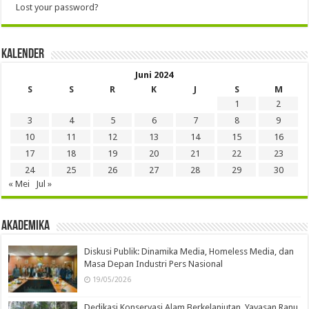
Lost your password?
Kalender
Juni 2024
S
S
R
K
J
S
M
1
2
3
4
5
6
7
8
9
10
11
12
13
14
15
16
17
18
19
20
21
22
23
24
25
26
27
28
29
30
« Mei
Jul »
Akademika
Diskusi Publik: Dinamika Media, Homeless Media, dan
Masa Depan Industri Pers Nasional
19/05/2026
Dedikasi Konservasi Alam Berkelanjutan, Yayasan Ranu