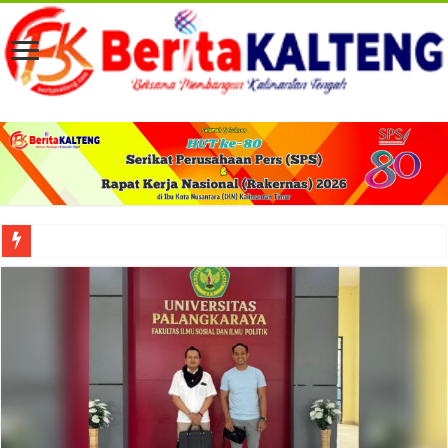
Viral! Selama Dua Bulan Lebih Siltap Serta Tunjangan Pemdes dan BPD di Barse