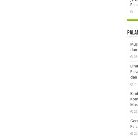
Pela
11
Pala
Musd
dan 
25
Bimt
Pera
dan 
23
Bimt
Komp
Mas
23
Ger
Pala
23