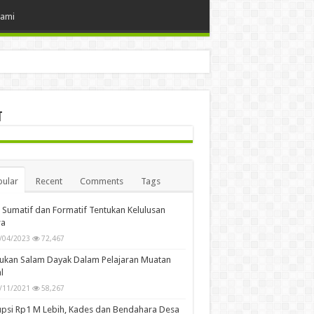
Kami
t
ular
Recent
Comments
Tags
i Sumatif dan Formatif Tentukan Kelulusan
wa
/04/2023
72,467
ukan Salam Dayak Dalam Pelajaran Muatan
l
/11/2021
58,267
psi Rp1 M Lebih, Kades dan Bendahara Desa