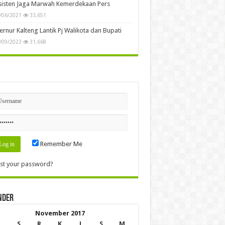
sisten Jaga Marwah Kemerdekaan Pers
/06/2021
33,651
rnur Kalteng Lantik Pj Walikota dan Bupati
/09/2023
31,668
n
Remember Me
st your password?
nder
November 2017
S
R
K
J
S
M