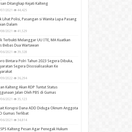
san Ditangkap Kejati Kalteng
/07/2021
44,425
k Lihat Polisi, Pasangan si Wanita Lupa Pasang
aian Dalam
/08/2021
41,529
k Terbukti Melanggar UU ITE, MA Kuatkan
is Bebas Dua Wartawan
/06/2021
39,328
ro Bintara Polri Tahun 2023 Segera Dibuka,
yaratan Segera Disosialisasikan Ke
yarakat
/09/2022
36,294
n Kalteng Akan RDP Tuntut Status
gunaan Jalan Oleh PBS di Gumas
/06/2021
35,123
kait Korupsi Dana ADD Diduga Oknum Anggota
D Gumas Terlibat
/06/2021
34,814
SPS Kalteng Pesan Agar Penegak Hukum