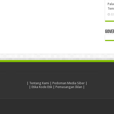
Pala
Temb
22
Gove
|
Tentang Kami
|
Pedoman Media Siber
|
|
Etika Kode Etik
|
Pemasangan Iklan
|