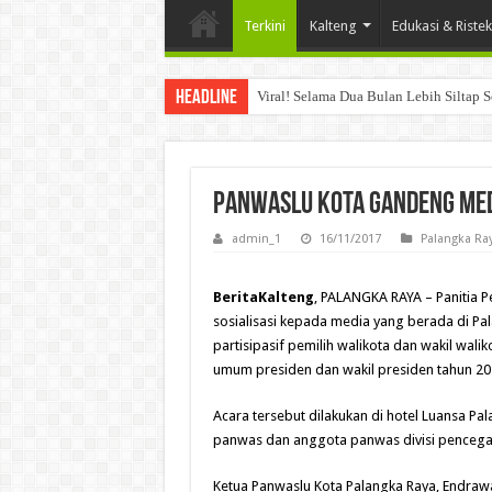
Terkini
Kalteng
Edukasi & Ristek
Headline
Viral! Selama Dua Bulan Lebih Siltap 
Panwaslu Kota Gandeng Med
admin_1
16/11/2017
Palangka Ra
BeritaKalteng
, PALANGKA RAYA – Panitia 
sosialisasi kepada media yang berada di Pa
partisipasif pemilih walikota dan wakil wal
umum presiden dan wakil presiden tahun 20
Acara tersebut dilakukan di hotel Luansa 
panwas dan anggota panwas divisi pencega
Ketua Panwaslu Kota Palangka Raya, Endrawa