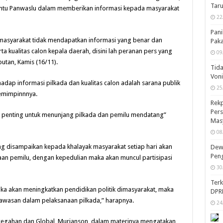
Taru
ntu Panwaslu dalam memberikan informasi kepada masyarakat
22
Pani
 masyarakat tidak mendapatkan informasi yang benar dan
Pak
 kualitas calon kepala daerah, disini lah peranan pers yang
09
utan, Kamis (16/11).
Tida
Von
rhadap informasi pilkada dan kualitas calon adalah sarana publik
25
pemimpinnnya.
Rekp
Pers
t penting untuk menunjang pilkada dan pemilu mendatang”
Mas
08
ng disampaikan kepada khalayak masyarakat setiap hari akan
Dewa
Peng
n pemilu, dengan kepedulian maka akan muncul partisipasi
30
Ter
a akan meningkatkan pendidikan politik dimasyarakat, maka
DPR
gawasan dalam pelaksanaan pilkada,” harapnya.
24
ncegahan dan Global, Murianson, dalam materinya mengatakan,