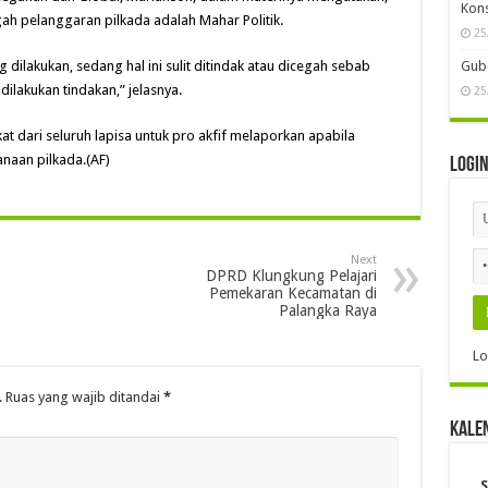
Kon
gah pelanggaran pilkada adalah Mahar Politik.
25
Gube
g dilakukan, sedang hal ini sulit ditindak atau dicegah sebab
dilakukan tindakan,” jelasnya.
25
t dari seluruh lapisa untuk pro akfif melaporkan apabila
naan pilkada.(AF)
Logi
Next
DPRD Klungkung Pelajari
Pemekaran Kecamatan di
Palangka Raya
Lo
.
Ruas yang wajib ditandai
*
Kale
S