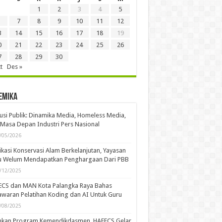
1
2
3
4
5
7
8
9
10
11
12
3
14
15
16
17
18
19
0
21
22
23
24
25
26
7
28
29
30
t
Des »
emika
usi Publik: Dinamika Media, Homeless Media,
Masa Depan Industri Pers Nasional
/05/2026
kasi Konservasi Alam Berkelanjutan, Yayasan
u Welum Mendapatkan Penghargaan Dari PBB
/12/2025
ECS dan MAN Kota Palangka Raya Bahas
waran Pelatihan Koding dan AI Untuk Guru
/08/2025
ankan Program Kemendikdasmen, HAFECS Gelar