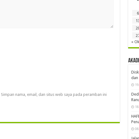
6
1
2
2
« Ok
Akad
Disk
dan 
19
Dedi
Simpan nama, email, dan situs web saya pada peramban ini
Ran
18
HAF
Pena
08
Jal