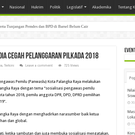
Nasional
Hukrim
Politik
Legislatif
Akademika
Tentang 
Serta Tunjangan Pemdes dan BPD di Barsel Belum Cair
Even
ia Cegah Pelanggaran Pilkada 2018
ya
,
Terkini
Leave a comment
725 Views
Pop
Pengawas Pemilu (Panwaslu) Kota Palangka Raya melakukan
langka Raya dengan tema “sosialisasi pengawas pemilu
Nila
ikota tahun 2018, pemilu anggota DPR, DPD, DPRD pemilihan
Sis
19”.
30
Mas
Palangka Raya dengan menghadirkan narasumber baik ketua
Loka
han dan global.
11
Koru
ti, ketika sambutan dan juga membuka sosialisasi mengatakan,