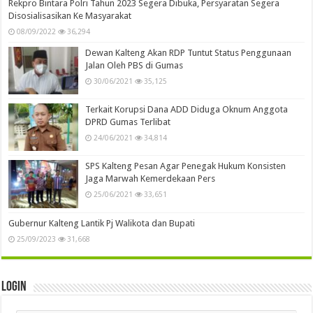
Rekpro Bintara Polri Tahun 2023 Segera Dibuka, Persyaratan Segera
Disosialisasikan Ke Masyarakat
08/09/2022
36,294
Dewan Kalteng Akan RDP Tuntut Status Penggunaan
Jalan Oleh PBS di Gumas
30/06/2021
35,125
Terkait Korupsi Dana ADD Diduga Oknum Anggota
DPRD Gumas Terlibat
24/06/2021
34,814
SPS Kalteng Pesan Agar Penegak Hukum Konsisten
Jaga Marwah Kemerdekaan Pers
25/06/2021
33,651
Gubernur Kalteng Lantik Pj Walikota dan Bupati
25/09/2023
31,668
Login