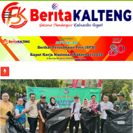
Viral! Selama Dua Bulan Lebih Siltap Serta Tunjangan Pemdes dan BPD di Barse