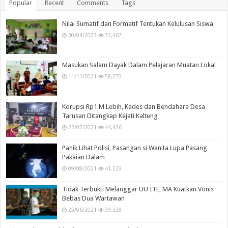
Popular
Recent
Comments
Tags
Nilai Sumatif dan Formatif Tentukan Kelulusan Siswa
30/04/2023
72,467
Masukan Salam Dayak Dalam Pelajaran Muatan Lokal
11/11/2021
58,270
Korupsi Rp1 M Lebih, Kades dan Bendahara Desa
Tarusan Ditangkap Kejati Kalteng
22/07/2021
44,426
Panik Lihat Polisi, Pasangan si Wanita Lupa Pasang
Pakaian Dalam
09/08/2021
41,529
Tidak Terbukti Melanggar UU ITE, MA Kuatkan Vonis
Bebas Dua Wartawan
25/06/2021
39,328