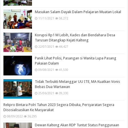
Masukan Salam Dayak Dalam Pelajaran Muatan Lokal
11/11/2021
58,272
Korupsi Rp1 M Lebih, Kades dan Bendahara Desa
Tarusan Ditangkap Kejati Kalteng
22/07/2021
44,427
Panik Lihat Polisi, Pasangan si Wanita Lupa Pasang
Pakaian Dalam
09/08/2021
41,530
Tidak Terbukti Melanggar UU ITE, MA Kuatkan Vonis
Bebas Dua Wartawan
25/06/2021
39,330
Rekpro Bintara Polri Tahun 2023 Segera Dibuka, Persyaratan Segera
Disosialisasikan Ke Masyarakat
08/09/2022
36,295
Dewan Kalteng Akan RDP Tuntut Status Penggunaan