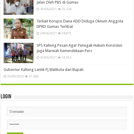
Jalan Oleh PBS di Gumas
30/06/2021
35,126
Terkait Korupsi Dana ADD Diduga Oknum Anggota
DPRD Gumas Terlibat
24/06/2021
34,815
SPS Kalteng Pesan Agar Penegak Hukum Konsisten
Jaga Marwah Kemerdekaan Pers
25/06/2021
33,653
Gubernur Kalteng Lantik Pj Walikota dan Bupati
25/09/2023
31,669
Login