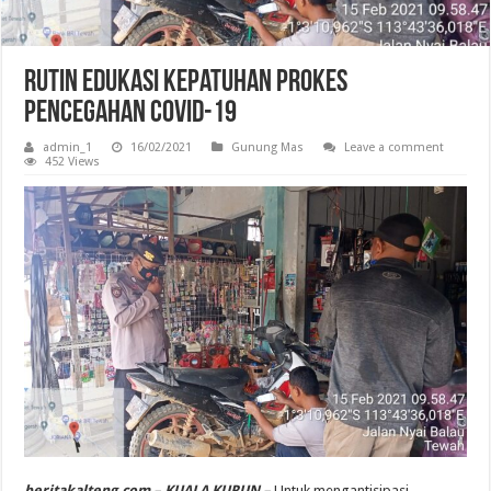
Rutin Edukasi Kepatuhan Prokes
Pencegahan Covid-19
admin_1
16/02/2021
Gunung Mas
Leave a comment
452 Views
beritakalteng.com – KUALA KURUN –
Untuk mengantisipasi