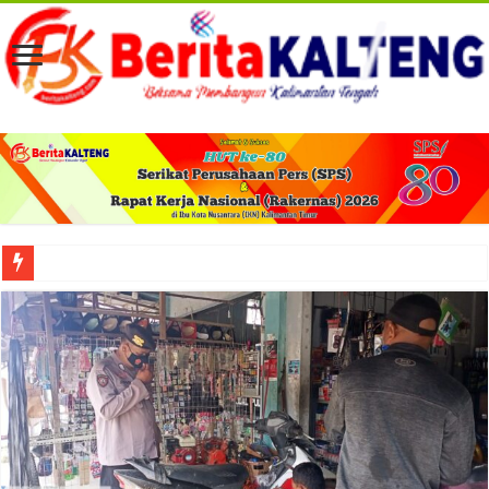
Viral! Selama Dua Bulan Lebih Siltap Serta Tunjangan Pemdes dan BPD di Barse