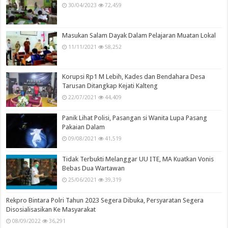
30/04/2023
72,459
Masukan Salam Dayak Dalam Pelajaran Muatan Lokal
11/11/2021
58,252
Korupsi Rp1 M Lebih, Kades dan Bendahara Desa
Tarusan Ditangkap Kejati Kalteng
22/07/2021
44,409
Panik Lihat Polisi, Pasangan si Wanita Lupa Pasang
Pakaian Dalam
09/08/2021
41,519
Tidak Terbukti Melanggar UU ITE, MA Kuatkan Vonis
Bebas Dua Wartawan
25/06/2021
39,319
Rekpro Bintara Polri Tahun 2023 Segera Dibuka, Persyaratan Segera
Disosialisasikan Ke Masyarakat
08/09/2022
36,291