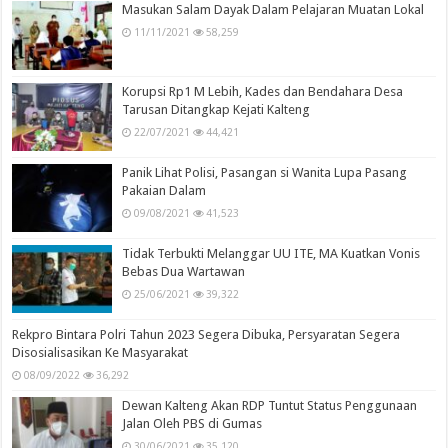
Masukan Salam Dayak Dalam Pelajaran Muatan Lokal
11/11/2021
58,259
Korupsi Rp1 M Lebih, Kades dan Bendahara Desa
Tarusan Ditangkap Kejati Kalteng
22/07/2021
44,421
Panik Lihat Polisi, Pasangan si Wanita Lupa Pasang
Pakaian Dalam
09/08/2021
41,523
Tidak Terbukti Melanggar UU ITE, MA Kuatkan Vonis
Bebas Dua Wartawan
25/06/2021
39,322
Rekpro Bintara Polri Tahun 2023 Segera Dibuka, Persyaratan Segera
Disosialisasikan Ke Masyarakat
08/09/2022
36,292
Dewan Kalteng Akan RDP Tuntut Status Penggunaan
Jalan Oleh PBS di Gumas
30/06/2021
35,120