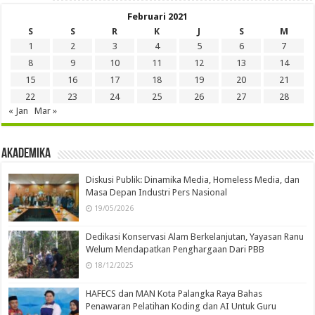
Februari 2021
S
S
R
K
J
S
M
1
2
3
4
5
6
7
8
9
10
11
12
13
14
15
16
17
18
19
20
21
22
23
24
25
26
27
28
« Jan
Mar »
Akademika
Diskusi Publik: Dinamika Media, Homeless Media, dan
Masa Depan Industri Pers Nasional
19/05/2026
Dedikasi Konservasi Alam Berkelanjutan, Yayasan Ranu
Welum Mendapatkan Penghargaan Dari PBB
18/12/2025
HAFECS dan MAN Kota Palangka Raya Bahas
Penawaran Pelatihan Koding dan AI Untuk Guru