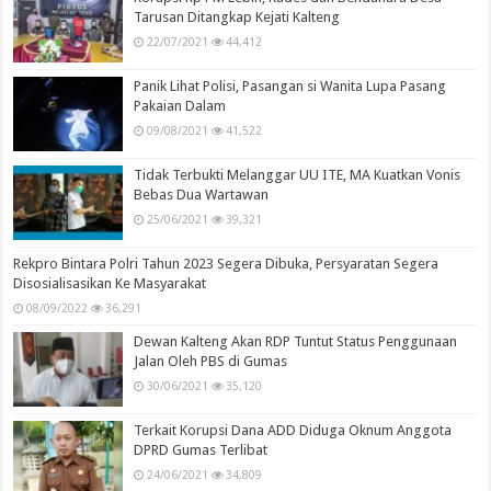
Tarusan Ditangkap Kejati Kalteng
22/07/2021
44,412
Panik Lihat Polisi, Pasangan si Wanita Lupa Pasang
Pakaian Dalam
09/08/2021
41,522
Tidak Terbukti Melanggar UU ITE, MA Kuatkan Vonis
Bebas Dua Wartawan
25/06/2021
39,321
Rekpro Bintara Polri Tahun 2023 Segera Dibuka, Persyaratan Segera
Disosialisasikan Ke Masyarakat
08/09/2022
36,291
Dewan Kalteng Akan RDP Tuntut Status Penggunaan
Jalan Oleh PBS di Gumas
30/06/2021
35,120
Terkait Korupsi Dana ADD Diduga Oknum Anggota
DPRD Gumas Terlibat
24/06/2021
34,809