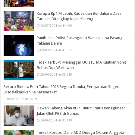
Korupsi Rp1 M Lebih, Kades dan Bendahara Desa
Tarusan Ditangkap Kejati Kalteng
22/07/2021
44,409
Panik Lihat Polisi, Pasangan si Wanita Lupa Pasang
Pakaian Dalam
09/08/2021
41,521
Tidak Terbukti Melanggar UU ITE, MA Kuatkan Vonis
Bebas Dua Wartawan
25/06/2021
39,319
Rekpro Bintara Polri Tahun 2023 Segera Dibuka, Persyaratan Segera
Disosialisasikan Ke Masyarakat
08/09/2022
36,291
Dewan Kalteng Akan RDP Tuntut Status Penggunaan
Jalan Oleh PBS di Gumas
30/06/2021
35,119
Terkait Korupsi Dana ADD Diduga Oknum Anggota