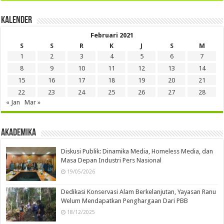
Kalender
Februari 2021
S
S
R
K
J
S
M
1
2
3
4
5
6
7
8
9
10
11
12
13
14
15
16
17
18
19
20
21
22
23
24
25
26
27
28
« Jan
Mar »
Akademika
Diskusi Publik: Dinamika Media, Homeless Media, dan
Masa Depan Industri Pers Nasional
19/05/2026
Dedikasi Konservasi Alam Berkelanjutan, Yayasan Ranu
Welum Mendapatkan Penghargaan Dari PBB
18/12/2025