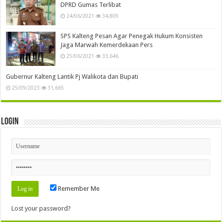
DPRD Gumas Terlibat
24/06/2021
34,809
SPS Kalteng Pesan Agar Penegak Hukum Konsisten
Jaga Marwah Kemerdekaan Pers
25/06/2021
33,646
Gubernur Kalteng Lantik Pj Walikota dan Bupati
25/09/2023
31,665
Login
Remember Me
Lost your password?