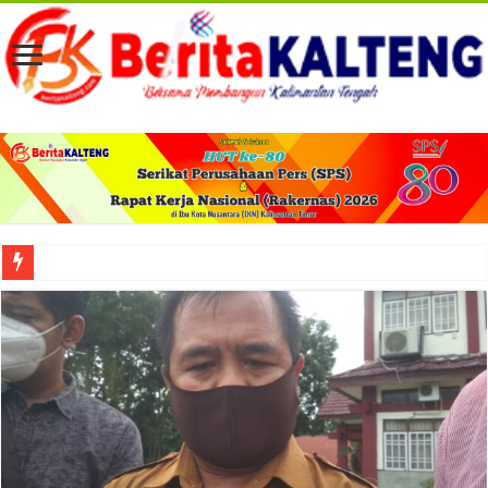
Viral! Selama Dua Bulan Lebih Siltap Serta Tunjangan Pemdes dan BPD di Barse