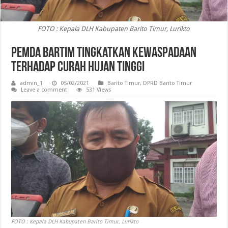
FOTO : Kepala DLH Kabupaten Barito Timur, Lurikto
Pemda Bartim Tingkatkan Kewaspadaan
Terhadap Curah Hujan Tinggi
admin_1
05/02/2021
Barito Timur
,
DPRD Barito Timur
Leave a comment
531 Views
FOTO : Kepala DLH Kabupaten Barito Timur, Lurikto