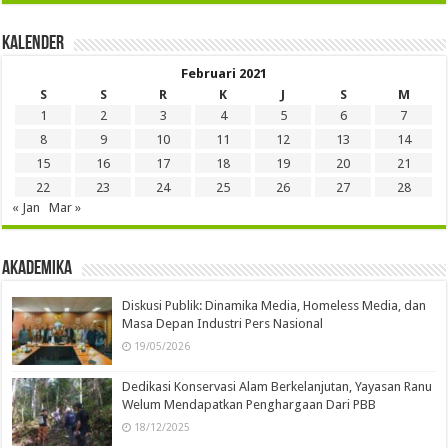
Kalender
Februari 2021
S
S
R
K
J
S
M
1
2
3
4
5
6
7
8
9
10
11
12
13
14
15
16
17
18
19
20
21
22
23
24
25
26
27
28
« Jan
Mar »
Akademika
Diskusi Publik: Dinamika Media, Homeless Media, dan
Masa Depan Industri Pers Nasional
19/05/2026
Dedikasi Konservasi Alam Berkelanjutan, Yayasan Ranu
Welum Mendapatkan Penghargaan Dari PBB
18/12/2025