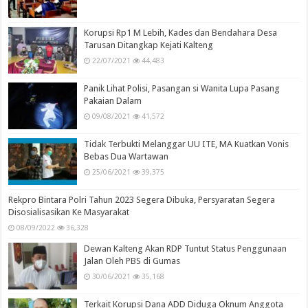
Korupsi Rp1 M Lebih, Kades dan Bendahara Desa
Tarusan Ditangkap Kejati Kalteng
22/07/2021
44,483
Panik Lihat Polisi, Pasangan si Wanita Lupa Pasang
Pakaian Dalam
09/08/2021
41,572
Tidak Terbukti Melanggar UU ITE, MA Kuatkan Vonis
Bebas Dua Wartawan
25/06/2021
39,375
Rekpro Bintara Polri Tahun 2023 Segera Dibuka, Persyaratan Segera
Disosialisasikan Ke Masyarakat
08/09/2022
36,328
Dewan Kalteng Akan RDP Tuntut Status Penggunaan
Jalan Oleh PBS di Gumas
30/06/2021
35,168
Terkait Korupsi Dana ADD Diduga Oknum Anggota