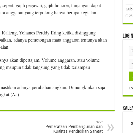
seperti gajih pegawai, gajih honorer, tunjangan dapat
Gube
tara anggaran yang terpotong hanya berupa kegiatan-
25
Kalteng, Yohanes Ferddy Ering ketika disinggung
Logi
paikan, adanya pemotongan mata anggaran tentunya akan
aian.
tasnya akan dipertajam. Volume anggaran, atau volume
ng maupun tidak langsung yang tidak terlampau
emastikan adanya perubahan angkan. Dimungkinkan saja
Lo
ngkat.(Aa)
Kale
Next
S
Pemerataan Pembangunan dan
Kualitas Pendidikan Sangat