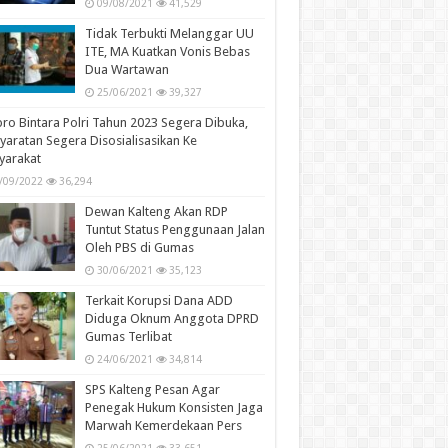
09/08/2021
41,529
Tidak Terbukti Melanggar UU
ITE, MA Kuatkan Vonis Bebas
Dua Wartawan
25/06/2021
39,327
ro Bintara Polri Tahun 2023 Segera Dibuka,
yaratan Segera Disosialisasikan Ke
yarakat
/09/2022
36,294
Dewan Kalteng Akan RDP
Tuntut Status Penggunaan Jalan
Oleh PBS di Gumas
30/06/2021
35,123
Terkait Korupsi Dana ADD
Diduga Oknum Anggota DPRD
Gumas Terlibat
24/06/2021
34,814
SPS Kalteng Pesan Agar
Penegak Hukum Konsisten Jaga
Marwah Kemerdekaan Pers
25/06/2021
33,651