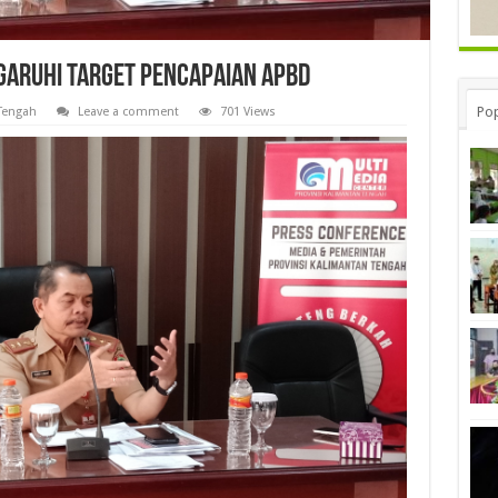
garuhi Target Pencapaian APBD
Pop
Tengah
Leave a comment
701 Views