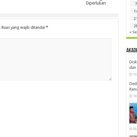
Diperlukan
7
1
2
2
.
Ruas yang wajib ditandai
*
« S
Akad
Disk
dan 
19
Dedi
Ran
18
08