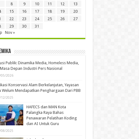
8
9
10
11
12
13
4
15
16
17
18
19
20
1
22
23
24
25
26
27
8
29
30
31
ep
Nov »
emika
usi Publik: Dinamika Media, Homeless Media,
Masa Depan Industri Pers Nasional
/05/2026
kasi Konservasi Alam Berkelanjutan, Yayasan
u Welum Mendapatkan Penghargaan Dari PBB
/12/2025
HAFECS dan MAN Kota
Palangka Raya Bahas
Penawaran Pelatihan Koding
dan AI Untuk Guru
/08/2025