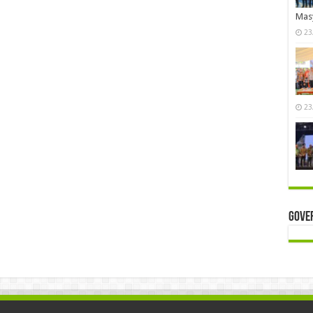
Mas
23
23
Gove