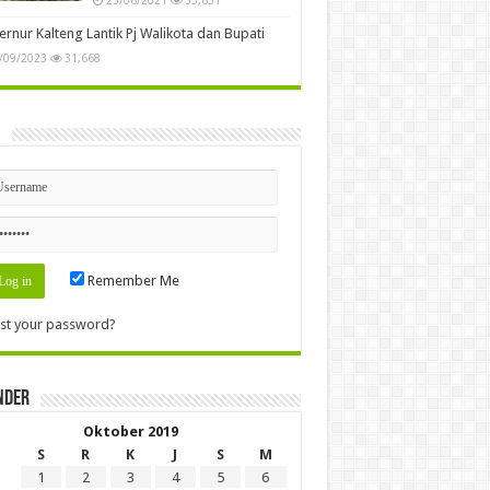
rnur Kalteng Lantik Pj Walikota dan Bupati
/09/2023
31,668
n
Remember Me
st your password?
nder
Oktober 2019
S
R
K
J
S
M
1
2
3
4
5
6