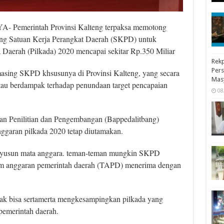
Pemerintah Provinsi Kalteng terpaksa memotong
ing Satuan Kerja Perangkat Daerah (SKPD) untuk
 Daerah (Pilkada) 2020 mencapai sekitar Rp.350 Miliar
Rekp
Pers
masing SKPD khsusunya di Provinsi Kalteng, yang secara
Mas
tau berdampak terhadap penundaan target pencapaian
08
 Penilitian dan Pengembangan (Bappedalitbang)
ggaran pilkada 2020 tetap diutamakan.
menyusun mata anggara. teman-teman mungkin SKPD
tim anggaran pemerintah daerah (TAPD) menerima dengan
k bisa sertamerta mengkesampingkan pilkada yang
pemerintah daerah.