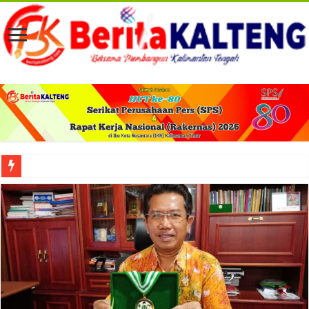
Viral! Selama Dua Bulan Lebih Siltap Serta Tunjangan Pemdes dan BPD di Barse