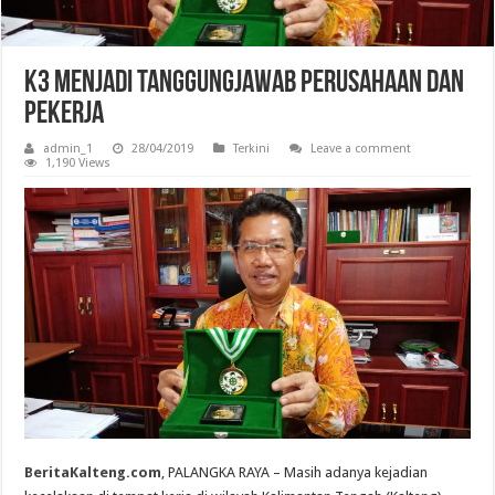
K3 Menjadi Tanggungjawab Perusahaan dan
Pekerja
admin_1
28/04/2019
Terkini
Leave a comment
1,190 Views
BeritaKalteng.com
, PALANGKA RAYA – Masih adanya kejadian