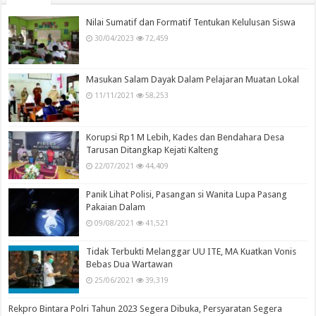
Nilai Sumatif dan Formatif Tentukan Kelulusan Siswa
30/04/2023
72,459
Masukan Salam Dayak Dalam Pelajaran Muatan Lokal
11/11/2021
58,253
Korupsi Rp1 M Lebih, Kades dan Bendahara Desa
Tarusan Ditangkap Kejati Kalteng
22/07/2021
44,409
Panik Lihat Polisi, Pasangan si Wanita Lupa Pasang
Pakaian Dalam
09/08/2021
41,521
Tidak Terbukti Melanggar UU ITE, MA Kuatkan Vonis
Bebas Dua Wartawan
25/06/2021
39,319
Rekpro Bintara Polri Tahun 2023 Segera Dibuka, Persyaratan Segera