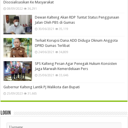
Disosialisasikan Ke Masyarakat
08/09/2022
36,291
Dewan Kalteng Akan RDP Tuntut Status Penggunaan
Jalan Oleh PBS di Gumas
30/06/2021
35,119
Terkait Korupsi Dana ADD Diduga Oknum Anggota
DPRD Gumas Terlibat
24/06/2021
34,809
SPS Kalteng Pesan Agar Penegak Hukum Konsisten
Jaga Marwah Kemerdekaan Pers
25/06/2021
33,646
Gubernur Kalteng Lantik Pj Walikota dan Bupati
25/09/2023
31,665
Login