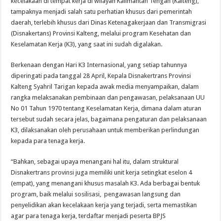
kecelakaan di tempat kerja di wilayah Kalimantan Tengah (Kalteng),
tampaknya menjadi salah satu perhatian khusus dari pemerintah
daerah, terlebih khusus dari Dinas Ketenagakerjaan dan Transmigrasi
(Disnakertans) Provinsi Kalteng, melalui program Kesehatan dan
Keselamatan Kerja (K3), yang saat ini sudah digalakan.
Berkenaan dengan Hari K3 Internasional, yang setiap tahunnya
diperingati pada tanggal 28 April, Kepala Disnakertrans Provinsi
Kalteng Syahril Tarigan kepada awak media menyampaikan, dalam
rangka melaksanakan pembinaan dan pengawasan, pelaksanaan UU
No 01 Tahun 1970 tentang Keselamatan Kerja, dimana dalam aturan
tersebut sudah secara jelas, bagaimana pengaturan dan pelaksanaan
K3, dilaksanakan oleh perusahaan untuk memberikan perlindungan
kepada para tenaga kerja.
“Bahkan, sebagai upaya menangani hal itu, dalam struktural
Disnakertrans provinsi juga memiliki unit kerja setingkat eselon 4
(empat), yang menangani khusus masalah K3. Ada berbagai bentuk
program, baik melalui sosilisasi, pengawasan langsung dan
penyelidikan akan kecelakaan kerja yang terjadi, serta memastikan
agar para tenaga kerja, terdaftar menjadi peserta BPJS