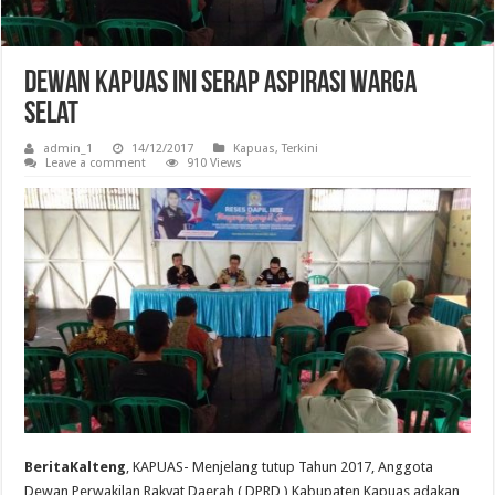
Dewan Kapuas Ini Serap Aspirasi Warga
Selat
admin_1
14/12/2017
Kapuas
,
Terkini
Leave a comment
910 Views
BeritaKalteng
, KAPUAS- Menjelang tutup Tahun 2017, Anggota
Dewan Perwakilan Rakyat Daerah ( DPRD ) Kabupaten Kapuas adakan