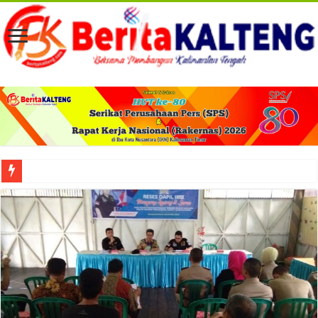
Viral! Selama Dua Bulan Lebih Siltap Serta Tunjangan Pemdes dan BPD di Barse