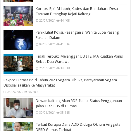
Korupsi Rp1 M Lebih, Kades dan Bendahara Desa
Tarusan Ditangkap Kejati Kalteng
22/07/2021
44,408
Panik Lihat Polisi, Pasangan si Wanita Lupa Pasang
Pakaian Dalam
09/08/2021
41,516
Tidak Terbukti Melanggar UU ITE, MA Kuatkan Vonis
Bebas Dua Wartawan
25/06/2021
39,318
Rekpro Bintara Polri Tahun 2023 Segera Dibuka, Persyaratan Segera
Disosialisasikan Ke Masyarakat
08/09/2022
36,289
Dewan Kalteng Akan RDP Tuntut Status Penggunaan
Jalan Oleh PBS di Gumas
30/06/2021
35,115
Terkait Korupsi Dana ADD Diduga Oknum Anggota
DPRD Gumas Terlibat