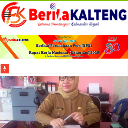
Viral! Selama Dua Bulan Lebih Siltap Serta Tunjangan Pemdes dan BPD di Barse