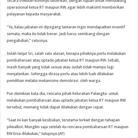
secara triwulan kontinyu diberikan, dengan tujuan untuk mendukung
operasional ketua RT maupun RW, agar lebih maksiml memberikan
pelayanan kepada masyarakat.
“Ya, kalau jabatan ini dipegang lantaran ingin mendapatkan insentif
semata, maka itu tidak benar. Jadi harus seimbang dengan
pengabdian,” cetusnya.
Inilah lanjut Sri, salah satu alasan, kenapa pihaknya perlu melakukan
pembaharuan atau uptade jabatan ketua RT maupun RW. Sebab,
masih banyak yang tidak sesuai atau sudah tidak mampu lagi
menjalankan. Sehingga dirasa perlu atau lebih baik dilakukan
pemilihan melalui mekanisme demokrasi oleh warga.
Pun demikian kata dia, rencana pihak Kelurahan Palangka untuk
melakukan pembaharuan atau uptade jabatan ketua RT maupun RW
tersebut, memang tidak dapat dilakukan dengan cepat.
“Saat ini kan banyak kesibukan, terutama terkait dengan tahapan
pilwalkot. Mungkin saja setelah itu rencana pembaharuan RT maupun
RW bisa dilakukan,” tutupnya.(AF)