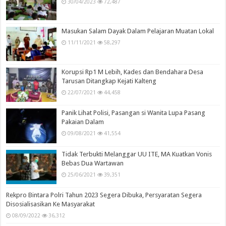
30/04/2023
72,487
Masukan Salam Dayak Dalam Pelajaran Muatan Lokal
11/11/2021
58,297
Korupsi Rp1 M Lebih, Kades dan Bendahara Desa
Tarusan Ditangkap Kejati Kalteng
22/07/2021
44,458
Panik Lihat Polisi, Pasangan si Wanita Lupa Pasang
Pakaian Dalam
09/08/2021
41,554
Tidak Terbukti Melanggar UU ITE, MA Kuatkan Vonis
Bebas Dua Wartawan
25/06/2021
39,351
Rekpro Bintara Polri Tahun 2023 Segera Dibuka, Persyaratan Segera
Disosialisasikan Ke Masyarakat
08/09/2022
36,312