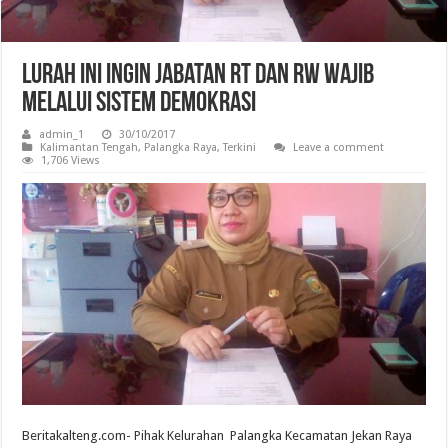
Lurah Ini Ingin Jabatan RT dan RW Wajib
Melalui Sistem Demokrasi
admin_1
30/10/2017
Kalimantan Tengah
,
Palangka Raya
,
Terkini
Leave a comment
1,706 Views
Beritakalteng.com- Pihak Kelurahan Palangka Kecamatan Jekan Raya