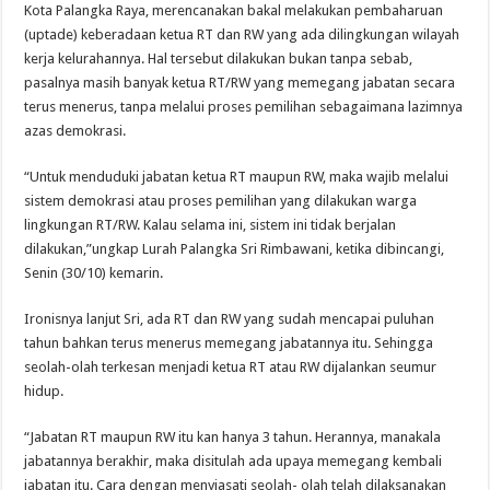
Kota Palangka Raya, merencanakan bakal melakukan pembaharuan
(uptade) keberadaan ketua RT dan RW yang ada dilingkungan wilayah
kerja kelurahannya. Hal tersebut dilakukan bukan tanpa sebab,
pasalnya masih banyak ketua RT/RW yang memegang jabatan secara
terus menerus, tanpa melalui proses pemilihan sebagaimana lazimnya
azas demokrasi.
“Untuk menduduki jabatan ketua RT maupun RW, maka wajib melalui
sistem demokrasi atau proses pemilihan yang dilakukan warga
lingkungan RT/RW. Kalau selama ini, sistem ini tidak berjalan
dilakukan,”ungkap Lurah Palangka Sri Rimbawani, ketika dibincangi,
Senin (30/10) kemarin.
Ironisnya lanjut Sri, ada RT dan RW yang sudah mencapai puluhan
tahun bahkan terus menerus memegang jabatannya itu. Sehingga
seolah-olah terkesan menjadi ketua RT atau RW dijalankan seumur
hidup.
“Jabatan RT maupun RW itu kan hanya 3 tahun. Herannya, manakala
jabatannya berakhir, maka disitulah ada upaya memegang kembali
jabatan itu. Cara dengan menyiasati seolah- olah telah dilaksanakan