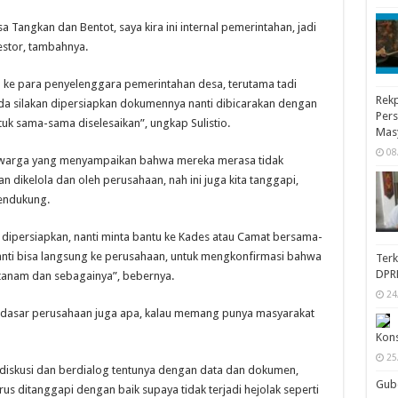
 Tangkan dan Bentot, saya kira ini internal pemerintahan, jadi
estor, tambahnya.
n ke para penyelenggara pemerintahan desa, terutama tadi
Rekp
a silakan dipersiapkan dokumennya nanti dibicarakan dengan
Pers
uk sama-sama diselesaikan”, ungkap Sulistio.
Mas
08
adi warga yang menyampaikan bahwa mereka merasa tidak
an dikelola dan oleh perusahaan, nah ini juga kita tanggapi,
pendukung.
a dipersiapkan, nanti minta bantu ke Kades atau Camat bersama-
nti bisa langsung ke perusahaan, untuk mengkonfirmasi bahwa
Ter
DPR
ditanam dan sebagainya”, bebernya.
24
, dasar perusahaan juga apa, kalau memang punya masyarakat
Kon
25
erdiskusi dan berdialog tentunya dengan data dan dokumen,
Gube
rus ditanggapi dengan baik supaya tidak terjadi hejolak seperti