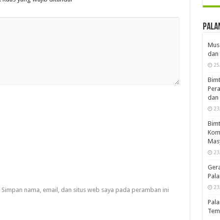
Pala
Musd
dan 
25
Bimt
Pera
dan 
23
Bimt
Komp
Mas
23
Ger
Pala
23
Simpan nama, email, dan situs web saya pada peramban ini
Pala
Temb