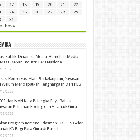
6
17
18
19
20
21
22
3
24
25
26
27
28
29
0
31
ep
Nov »
emika
usi Publik: Dinamika Media, Homeless Media,
Masa Depan Industri Pers Nasional
/05/2026
kasi Konservasi Alam Berkelanjutan, Yayasan
u Welum Mendapatkan Penghargaan Dari PBB
/12/2025
ECS dan MAN Kota Palangka Raya Bahas
waran Pelatihan Koding dan AI Untuk Guru
/08/2025
ankan Program Kemendikdasmen, HAFECS Gelar
tihan KA Bagi Para Guru di Barsel
/07/2025