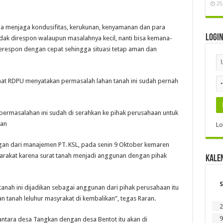
25
a menjaga kondusifitas, kerukunan, kenyamanan dan para
Logi
idak direspon walaupun masalahnya kecil, nanti bisa kemana-
erespon dengan cepat sehingga situasi tetap aman dan
at RDPU menyatakan permasalah lahan tanah ini sudah pernah
permasalahan ini sudah di serahkan ke pihak perusahaan untuk
ran
Lo
gan dari manajemen PT. KSL, pada senin 9 Oktober kemaren
syarakat karena surat tanah menjadi anggunan dengan pihak
Kale
S
tanah ini dijadikan sebagai anggunan dari pihak perusahaan itu
 tanah leluhur masyrakat di kembalikan”, tegas Raran.
2
9
antara desa Tangkan dengan desa Bentot itu akan di