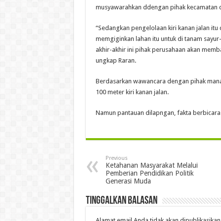
musyawarahkan ddengan pihak kecamatan da
“Sedangkan pengelolaan kiri kanan jalan itu
memgiginkan lahan itu untuk di tanam sayur-
akhir-akhir ini pihak perusahaan akan mem
ungkap Raran.
Berdasarkan wawancara dengan pihak mana
100 meter kiri kanan jalan.
Namun pantauan dilapngan, fakta berbicara 
Previous
Ketahanan Masyarakat Melalui
Pemberian Pendidikan Politik
Generasi Muda
Tinggalkan Balasan
Alamat email Anda tidak akan dipublikasikan