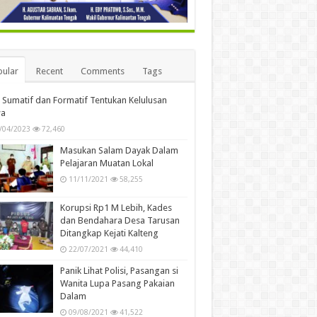
ular
Recent
Comments
Tags
i Sumatif dan Formatif Tentukan Kelulusan
wa
/04/2023
72,460
Masukan Salam Dayak Dalam
Pelajaran Muatan Lokal
11/11/2021
58,255
Korupsi Rp1 M Lebih, Kades
dan Bendahara Desa Tarusan
Ditangkap Kejati Kalteng
22/07/2021
44,410
Panik Lihat Polisi, Pasangan si
Wanita Lupa Pasang Pakaian
Dalam
09/08/2021
41,522