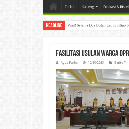
Terkini
Kalteng
Edukasi & Riste
Headline
Musda
Fasilitasi Usulan Warga DP
Agus Purba
10/10/2023
Barito Ti