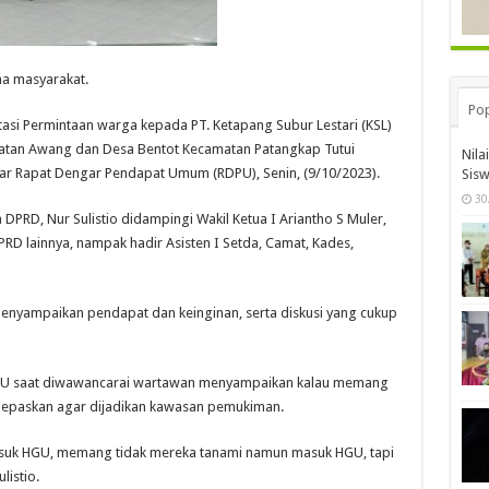
ma masyarakat.
Pop
tasi Permintaan warga kepada PT. Ketapang Subur Lestari (KSL)
atan Awang dan Desa Bentot Kecamatan Patangkap Tutui
Nila
ar Rapat Dengar Pendapat Umum (RDPU), Senin, (9/10/2023).
Sis
30
DPRD, Nur Sulistio didampingi Wakil Ketua I Ariantho S Muler,
RD lainnya, nampak hadir Asisten I Setda, Camat, Kades,
nyampaikan pendapat dan keinginan, serta diskusi yang cukup
DPU saat diwawancarai wartawan menyampaikan kalau memang
ilepaskan agar dijadikan kawasan pemukiman.
masuk HGU, memang tidak mereka tanami namun masuk HGU, tapi
listio.