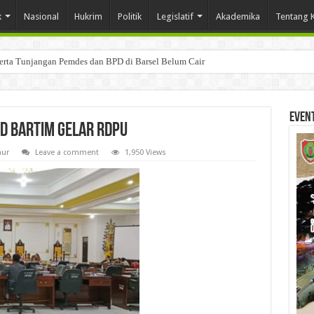
k
Nasional
Hukrim
Politik
Legislatif
Akademika
Tentang 
Even
RD Bartim Gelar RDPU
mur
Leave a comment
1,950 Views