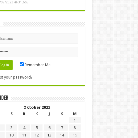
/09/2023
31,665
n
Remember Me
st your password?
nder
Oktober 2023
S
R
K
J
S
M
1
3
4
5
6
7
8
10
11
12
13
14
15