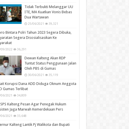
Tidak Terbukti Melanggar UU
ITE, MA Kuatkan Vonis Bebas
Dua Wartawan
25/06/2021
39,321
ro Bintara Polri Tahun 2023 Segera Dibuka,
yaratan Segera Disosialisasikan Ke
yarakat
/09/2022
36,291
Dewan Kalteng Akan RDP
Tuntut Status Penggunaan Jalan
Oleh PBS di Gumas
30/06/2021
35,119
kait Korupsi Dana ADD Diduga Oknum Anggota
D Gumas Terlibat
/06/2021
34,809
SPS Kalteng Pesan Agar Penegak Hukum
sisten Jaga Marwah Kemerdekaan Pers
/06/2021
33,648
rnur Kalteng Lantik Pj Walikota dan Bupati