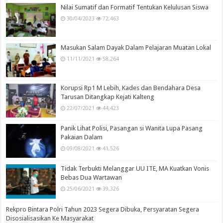
Nilai Sumatif dan Formatif Tentukan Kelulusan Siswa
30/04/2023
72,463
Masukan Salam Dayak Dalam Pelajaran Muatan Lokal
11/11/2021
58,264
Korupsi Rp1 M Lebih, Kades dan Bendahara Desa
Tarusan Ditangkap Kejati Kalteng
22/07/2021
44,423
Panik Lihat Polisi, Pasangan si Wanita Lupa Pasang
Pakaian Dalam
09/08/2021
41,526
Tidak Terbukti Melanggar UU ITE, MA Kuatkan Vonis
Bebas Dua Wartawan
25/06/2021
39,326
Rekpro Bintara Polri Tahun 2023 Segera Dibuka, Persyaratan Segera
Disosialisasikan Ke Masyarakat