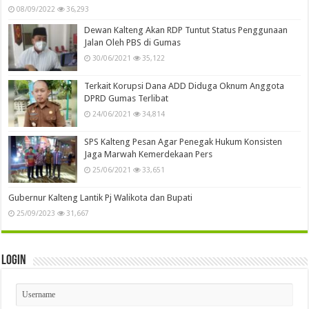
08/09/2022
36,293
Dewan Kalteng Akan RDP Tuntut Status Penggunaan
Jalan Oleh PBS di Gumas
30/06/2021
35,122
Terkait Korupsi Dana ADD Diduga Oknum Anggota
DPRD Gumas Terlibat
24/06/2021
34,814
SPS Kalteng Pesan Agar Penegak Hukum Konsisten
Jaga Marwah Kemerdekaan Pers
25/06/2021
33,651
Gubernur Kalteng Lantik Pj Walikota dan Bupati
25/09/2023
31,667
Login