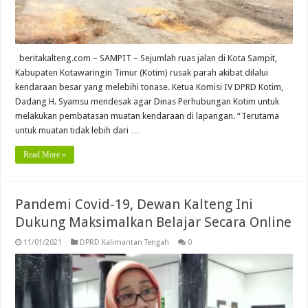
beritakalteng.com – SAMPIT – Sejumlah ruas ja­lan di Kota Sampit,
Kabupaten Kotawaringin Timur (Kotim) rusak parah akibat dilalui
kenda­raan besar yang melebihi tonase. Ketua Komisi IV DPRD Ko­tim,
Dadang H. Syamsu mende­sak agar Dinas Perhubungan Kotim untuk
melakukan pem­batasan muatan kendaraan di lapangan. “Terutama
untuk muatan tidak lebih dari …
Read More »
Pandemi Covid-19, Dewan Kalteng Ini
Dukung Maksimalkan Belajar Secara Online
11/01/2021
DPRD Kalimantan Tengah
0