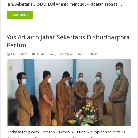
lain, Sekertaris BKSDM, Dwi Arianto menduduki jabatan sebagai …
Read More »
Yus Adiarto Jabat Sekertaris Disbudparpora
Bartim
11/01/2021
Barito Timur
,
DPRD Barito Timur
0
Beritakalteng.com, TAMIANG LAYANG – Puncuk pimpinan sekertaris