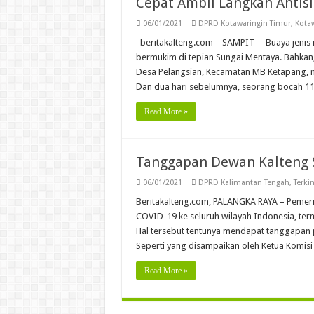
Cepat Ambil Langkah Antis
06/01/2021
DPRD Kotawaringin Timur
,
Kota
beritakalteng.com – SAMPIT – Buaya jenis
bermukim di tepian Sungai Mentaya. Bahkan, 
Desa Pelangsian, Kecamatan MB Ketapang, me
Dan dua hari sebelumnya, se­orang bocah 1
Read More »
Tanggapan Dewan Kalteng S
06/01/2021
DPRD Kalimantan Tengah
,
Terkin
Beritakalteng.com, PALANGKA RAYA – Pemerin
COVID-19 ke seluruh wilayah Indonesia, te
Hal tersebut tentunya mendapat tanggapan p
Seperti yang disampaikan oleh Ketua Komisi
Read More »