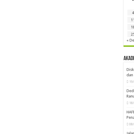
4
1
1
2
« D
Akad
Disk
dan 
19
Dedi
Ran
18
HAF
Pena
08
Jal