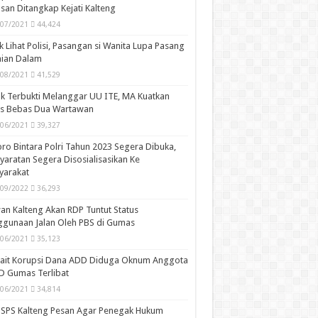
san Ditangkap Kejati Kalteng
/07/2021
44,424
k Lihat Polisi, Pasangan si Wanita Lupa Pasang
aian Dalam
/08/2021
41,529
k Terbukti Melanggar UU ITE, MA Kuatkan
is Bebas Dua Wartawan
/06/2021
39,327
ro Bintara Polri Tahun 2023 Segera Dibuka,
yaratan Segera Disosialisasikan Ke
yarakat
/09/2022
36,293
n Kalteng Akan RDP Tuntut Status
gunaan Jalan Oleh PBS di Gumas
/06/2021
35,123
kait Korupsi Dana ADD Diduga Oknum Anggota
D Gumas Terlibat
/06/2021
34,814
SPS Kalteng Pesan Agar Penegak Hukum