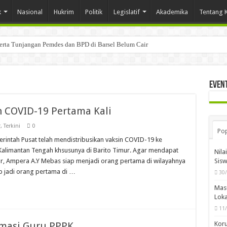
k
Nasional
Hukrim
Politik
Legislatif
Akademika
Tentang 
Serta Tunjangan Pemdes dan BPD di Barsel Belum Cair
Even
n COVID-19 Pertama Kali
r
,
Terkini
0
Pop
intah Pusat telah mendistribusikan vaksin COVID-19 ke
 Kalimantan Tengah khsusunya di Barito Timur. Agar mendapat
Nila
ur, Ampera A.Y Mebas siap menjadi orang pertama di wilayahnya
Sis
ap jadi orang pertama di …
30
Mas
Loka
11
rmasi Guru PPPK
Koru