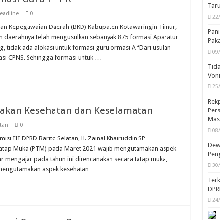
Taru
eadline
0
22
n Kepegawaian Daerah (BKD) Kabupaten Kotawaringin Timur,
Pani
h daerahnya telah mengusulkan sebanyak 875 formasi Aparatur
Pak
, tidak ada alokasi untuk formasi guru.ormasi A “Dari usulan
09
kasi CPNS. Sehingga formasi untuk …
Tida
Von
25
Rekp
akan Kesehatan dan Keselamatan
Pers
Mas
atan
0
08
 III DPRD Barito Selatan, H. Zainal Khairuddin SP
Dewa
Tatap Muka (PTM) pada Maret 2021 wajib mengutamakan aspek
Peng
ar mengajar pada tahun ini direncanakan secara tatap muka,
30
 mengutamakan aspek kesehatan …
Ter
DPR
24