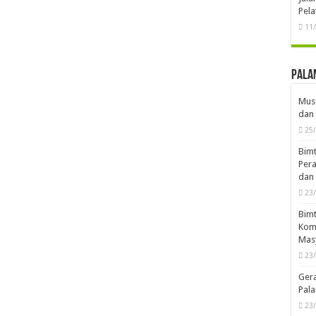
Pela
11
Pala
Musd
dan 
25
Bimt
Pera
dan 
23
Bimt
Komp
Mas
23
Ger
Pala
23