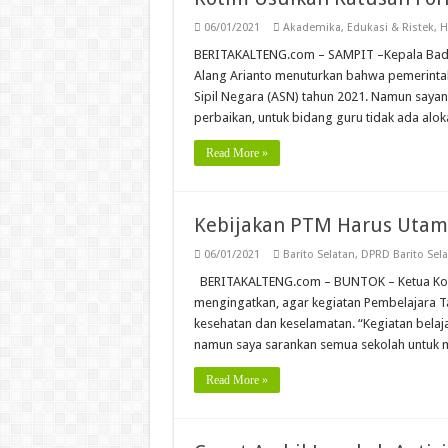
06/01/2021
Akademika
,
Edukasi & Ristek
,
H
BERITAKALTENG.com – SAMPIT –Kepala Bada
Alang Arianto menuturkan bahwa pemerinta
Sipil Negara (ASN) tahun 2021. Namun sayang
perbaikan, untuk bidang guru tidak ada alo
Read More »
Kebijakan PTM Harus Utam
06/01/2021
Barito Selatan
,
DPRD Barito Sel
BERITAKALTENG.com – BUNTOK – Ketua Komisi
mengingatkan, agar kegiatan Pembelajara 
kesehatan dan keselamatan. “Kegiatan belaj
namun saya sarankan semua sekolah untuk
Read More »