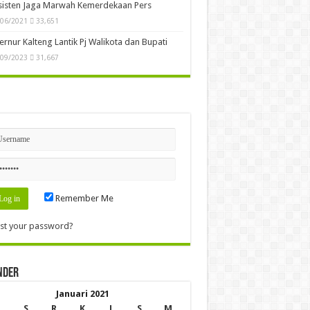
sisten Jaga Marwah Kemerdekaan Pers
/06/2021
33,651
rnur Kalteng Lantik Pj Walikota dan Bupati
/09/2023
31,667
n
Remember Me
st your password?
nder
Januari 2021
S
R
K
J
S
M