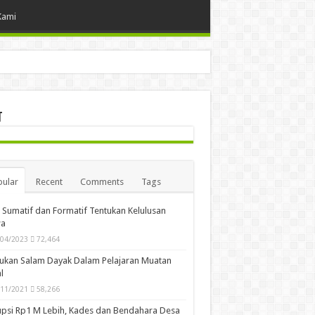
Kami
t
ular
Recent
Comments
Tags
i Sumatif dan Formatif Tentukan Kelulusan
wa
/04/2023
72,464
ukan Salam Dayak Dalam Pelajaran Muatan
l
/11/2021
58,266
psi Rp1 M Lebih, Kades dan Bendahara Desa