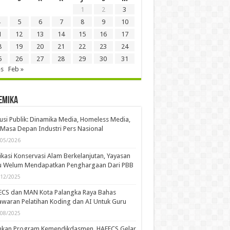
1
2
3
5
6
7
8
9
10
1
12
13
14
15
16
17
8
19
20
21
22
23
24
5
26
27
28
29
30
31
es
Feb »
emika
usi Publik: Dinamika Media, Homeless Media,
Masa Depan Industri Pers Nasional
/05/2026
kasi Konservasi Alam Berkelanjutan, Yayasan
u Welum Mendapatkan Penghargaan Dari PBB
/12/2025
ECS dan MAN Kota Palangka Raya Bahas
waran Pelatihan Koding dan AI Untuk Guru
/08/2025
ankan Program Kemendikdasmen, HAFECS Gelar