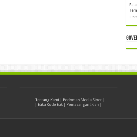
Pala
Temb
22
Gove
|
Tentang Kami
|
Pedoman Media Siber
|
|
Etika Kode Etik
|
Pemasangan Iklan
|