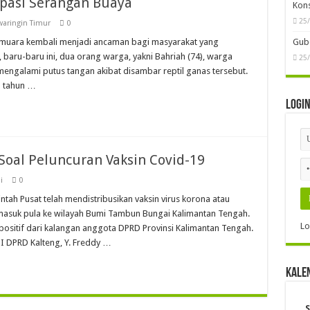
ipasi Serangan Buaya
Kon
25
waringin Timur
0
 muara kembali menjadi ancaman bagi masyarakat yang
Gube
baru-baru ini, dua orang warga, yakni Bahriah (74), warga
25
ngalami putus tangan akibat disambar reptil ganas terse­but.
1 tahun …
Logi
oal Peluncuran Vaksin Covid-19
i
0
tah Pusat telah mendistribusikan vaksin virus korona atau
rmasuk pula ke wilayah Bumi Tambun Bungai Kalimantan Tengah.
Lo
ositif dari kalangan anggota DPRD Provinsi Kalimantan Tengah.
 I DPRD Kalteng, Y. Freddy …
Kale
S