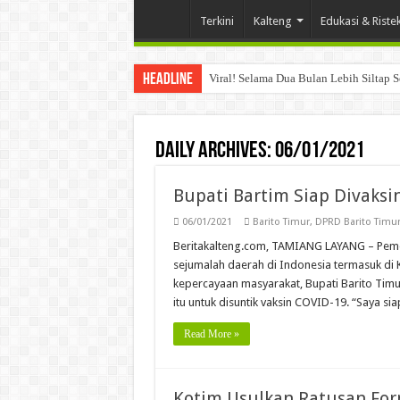
Terkini
Kalteng
Edukasi & Riste
Headline
Viral! Selama Dua Bulan Lebih Siltap 
Daily Archives:
06/01/2021
Bupati Bartim Siap Divaksi
06/01/2021
Barito Timur
,
DPRD Barito Timu
Beritakalteng.com, TAMIANG LAYANG – Pemer
sejumalah daerah di Indonesia termasuk di
kepercayaan masyarakat, Bupati Barito Tim
itu untuk disuntik vaksin COVID-19. “Saya si
Read More »
Kotim Usulkan Ratusan Fo