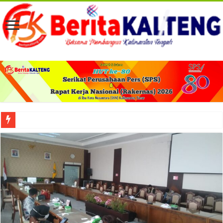
Viral! Selama Dua Bulan Lebih Siltap Serta Tunjangan Pemdes dan BPD di Barse