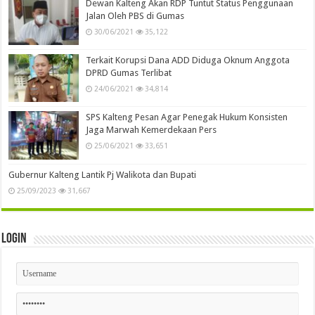
Dewan Kalteng Akan RDP Tuntut Status Penggunaan
Jalan Oleh PBS di Gumas
30/06/2021
35,122
Terkait Korupsi Dana ADD Diduga Oknum Anggota
DPRD Gumas Terlibat
24/06/2021
34,814
SPS Kalteng Pesan Agar Penegak Hukum Konsisten
Jaga Marwah Kemerdekaan Pers
25/06/2021
33,651
Gubernur Kalteng Lantik Pj Walikota dan Bupati
25/09/2023
31,667
Login