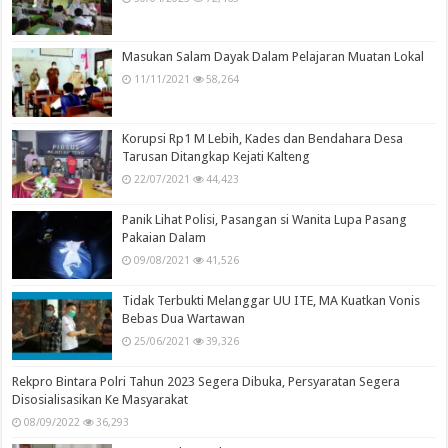
Masukan Salam Dayak Dalam Pelajaran Muatan Lokal
11/11/2021
58,264
Korupsi Rp1 M Lebih, Kades dan Bendahara Desa
Tarusan Ditangkap Kejati Kalteng
22/07/2021
44,423
Panik Lihat Polisi, Pasangan si Wanita Lupa Pasang
Pakaian Dalam
09/08/2021
41,526
Tidak Terbukti Melanggar UU ITE, MA Kuatkan Vonis
Bebas Dua Wartawan
25/06/2021
39,326
Rekpro Bintara Polri Tahun 2023 Segera Dibuka, Persyaratan Segera
Disosialisasikan Ke Masyarakat
08/09/2022
36,293