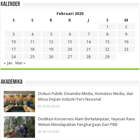
Kalender
Februari 2020
S
S
R
K
J
S
M
1
2
3
4
5
6
7
8
9
10
11
12
13
14
15
16
17
18
19
20
21
22
23
24
25
26
27
28
29
« Jan
Mar »
Akademika
Diskusi Publik: Dinamika Media, Homeless Media, dan
Masa Depan Industri Pers Nasional
19/05/2026
Dedikasi Konservasi Alam Berkelanjutan, Yayasan Ranu
Welum Mendapatkan Penghargaan Dari PBB
18/12/2025