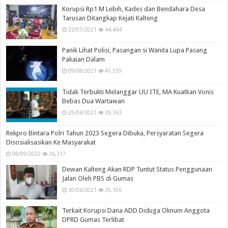
Korupsi Rp1 M Lebih, Kades dan Bendahara Desa
Tarusan Ditangkap Kejati Kalteng
22/07/2021
44,464
Panik Lihat Polisi, Pasangan si Wanita Lupa Pasang
Pakaian Dalam
09/08/2021
41,559
Tidak Terbukti Melanggar UU ITE, MA Kuatkan Vonis
Bebas Dua Wartawan
25/06/2021
39,363
Rekpro Bintara Polri Tahun 2023 Segera Dibuka, Persyaratan Segera
Disosialisasikan Ke Masyarakat
08/09/2022
36,317
Dewan Kalteng Akan RDP Tuntut Status Penggunaan
Jalan Oleh PBS di Gumas
30/06/2021
35,156
Terkait Korupsi Dana ADD Diduga Oknum Anggota
DPRD Gumas Terlibat