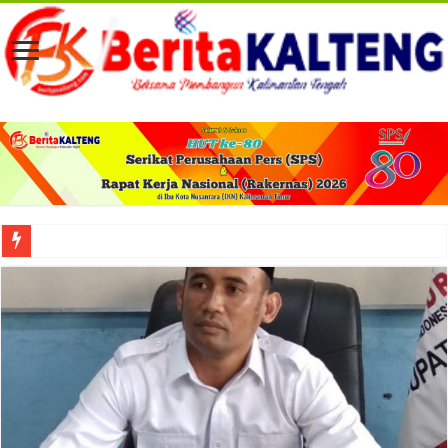
Viral! Selama Dua Bulan Lebih Siltap Serta Tunjangan Pemdes dan BPD di Barse