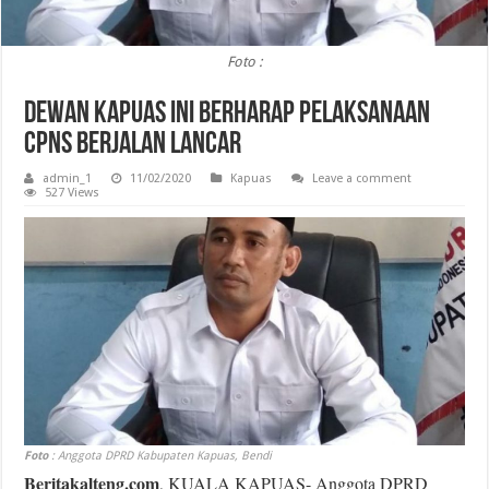
Foto :
Dewan Kapuas Ini Berharap Pelaksanaan
CPNS Berjalan Lancar
admin_1
11/02/2020
Kapuas
Leave a comment
527 Views
Foto
: Anggota DPRD Kabupaten Kapuas, Bendi
Beritakalteng.com
, KUALA KAPUAS- Anggota DPRD