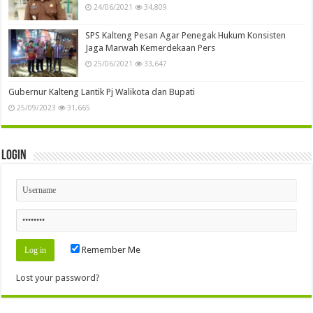
24/06/2021
34,809
SPS Kalteng Pesan Agar Penegak Hukum Konsisten
Jaga Marwah Kemerdekaan Pers
25/06/2021
33,647
Gubernur Kalteng Lantik Pj Walikota dan Bupati
25/09/2023
31,665
Login
Remember Me
Lost your password?