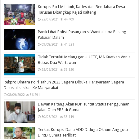
Korupsi Rp1 M Lebih, Kades dan Bendahara Desa
Tarusan Ditangkap Kejati Kalteng
22/07/2021
44,409
Panik Lihat Polisi, Pasangan si Wanita Lupa Pasang
Pakaian Dalam
09/08/2021
41,521
Tidak Terbukti Melanggar UU ITE, MA Kuatkan Vonis
Bebas Dua Wartawan
25/06/2021
39,320
Rekpro Bintara Polri Tahun 2023 Segera Dibuka, Persyaratan Segera
Disosialisasikan Ke Masyarakat
08/09/2022
36,291
Dewan Kalteng Akan RDP Tuntut Status Penggunaan
Jalan Oleh PBS di Gumas
30/06/2021
35,119
Terkait Korupsi Dana ADD Diduga Oknum Anggota
DPRD Gumas Terlibat