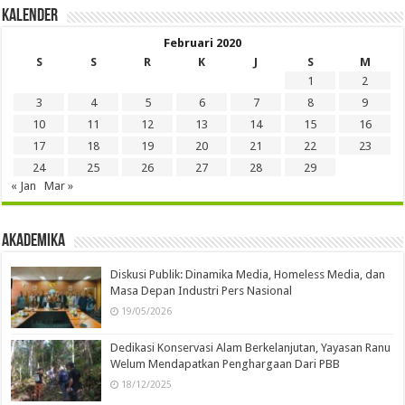
Kalender
Februari 2020
S
S
R
K
J
S
M
1
2
3
4
5
6
7
8
9
10
11
12
13
14
15
16
17
18
19
20
21
22
23
24
25
26
27
28
29
« Jan
Mar »
Akademika
Diskusi Publik: Dinamika Media, Homeless Media, dan
Masa Depan Industri Pers Nasional
19/05/2026
Dedikasi Konservasi Alam Berkelanjutan, Yayasan Ranu
Welum Mendapatkan Penghargaan Dari PBB
18/12/2025