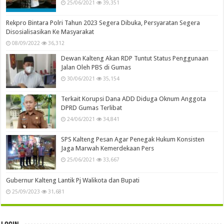
25/06/2021
39,351
Rekpro Bintara Polri Tahun 2023 Segera Dibuka, Persyaratan Segera
Disosialisasikan Ke Masyarakat
08/09/2022
36,312
Dewan Kalteng Akan RDP Tuntut Status Penggunaan
Jalan Oleh PBS di Gumas
30/06/2021
35,154
Terkait Korupsi Dana ADD Diduga Oknum Anggota
DPRD Gumas Terlibat
24/06/2021
34,841
SPS Kalteng Pesan Agar Penegak Hukum Konsisten
Jaga Marwah Kemerdekaan Pers
25/06/2021
33,667
Gubernur Kalteng Lantik Pj Walikota dan Bupati
25/09/2023
31,681