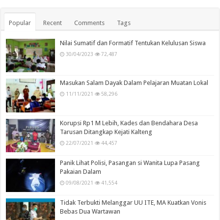
Popular
Recent
Comments
Tags
Nilai Sumatif dan Formatif Tentukan Kelulusan Siswa
30/04/2023
72,487
Masukan Salam Dayak Dalam Pelajaran Muatan Lokal
11/11/2021
58,296
Korupsi Rp1 M Lebih, Kades dan Bendahara Desa
Tarusan Ditangkap Kejati Kalteng
22/07/2021
44,457
Panik Lihat Polisi, Pasangan si Wanita Lupa Pasang
Pakaian Dalam
09/08/2021
41,554
Tidak Terbukti Melanggar UU ITE, MA Kuatkan Vonis
Bebas Dua Wartawan