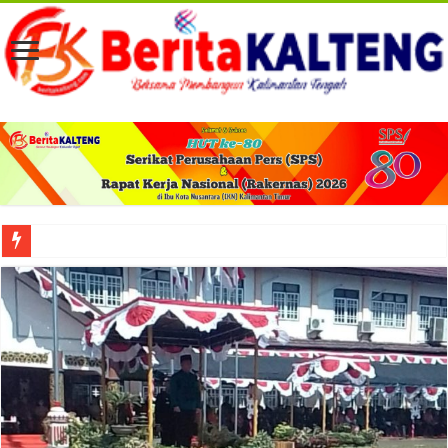
Viral! Selama Dua Bulan Lebih Siltap Serta Tunjangan Pemdes dan BPD di Barse