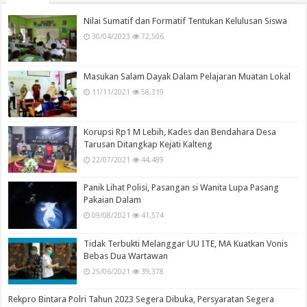
Nilai Sumatif dan Formatif Tentukan Kelulusan Siswa
30/04/2023
72,506
Masukan Salam Dayak Dalam Pelajaran Muatan Lokal
11/11/2021
58,319
Korupsi Rp1 M Lebih, Kades dan Bendahara Desa
Tarusan Ditangkap Kejati Kalteng
22/07/2021
44,489
Panik Lihat Polisi, Pasangan si Wanita Lupa Pasang
Pakaian Dalam
09/08/2021
41,574
Tidak Terbukti Melanggar UU ITE, MA Kuatkan Vonis
Bebas Dua Wartawan
25/06/2021
39,378
Rekpro Bintara Polri Tahun 2023 Segera Dibuka, Persyaratan Segera