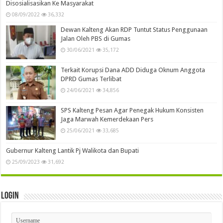
Disosialisasikan Ke Masyarakat
08/09/2022
36,332
Dewan Kalteng Akan RDP Tuntut Status Penggunaan
Jalan Oleh PBS di Gumas
30/06/2021
35,172
Terkait Korupsi Dana ADD Diduga Oknum Anggota
DPRD Gumas Terlibat
24/06/2021
34,856
SPS Kalteng Pesan Agar Penegak Hukum Konsisten
Jaga Marwah Kemerdekaan Pers
25/06/2021
33,685
Gubernur Kalteng Lantik Pj Walikota dan Bupati
25/09/2023
31,692
Login