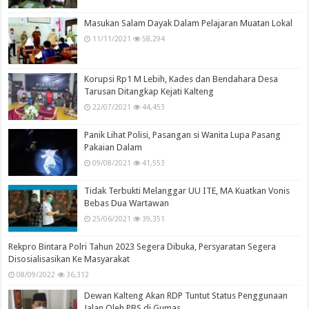
Masukan Salam Dayak Dalam Pelajaran Muatan Lokal
11/11/2021
58,294
Korupsi Rp1 M Lebih, Kades dan Bendahara Desa
Tarusan Ditangkap Kejati Kalteng
22/07/2021
44,453
Panik Lihat Polisi, Pasangan si Wanita Lupa Pasang
Pakaian Dalam
09/08/2021
41,553
Tidak Terbukti Melanggar UU ITE, MA Kuatkan Vonis
Bebas Dua Wartawan
25/06/2021
39,351
Rekpro Bintara Polri Tahun 2023 Segera Dibuka, Persyaratan Segera
Disosialisasikan Ke Masyarakat
08/09/2022
36,312
Dewan Kalteng Akan RDP Tuntut Status Penggunaan
Jalan Oleh PBS di Gumas