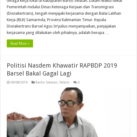
tenaga kerja lokal di Kabupaten Barito Selatan. Dalam waktu dekat
Pemerintah melalui Dinas Ketenaga Kerjaan dan Transmigrasi
(Disnakertrans), tengah menjajaki kerjasama dengan Balai Latihan
Kerja (BLK) Samarinda, Provinsi Kalimantan Timur. Kepala
Disnakertrans Barsel Agus In’yulius menyampaikan, penjajakan
kerjasama yang dilakukan oleh pihaknya, adalah berupa …
Read More »
Politisi Nasdem Khawatir RAPBDP 2019
Barsel Bakal Gagal Lagi
09/08/2019
Barito Selatan
,
Terkini
0