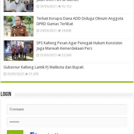
30/06/2021
35,152
Terkait Korupsi Dana ADD Diduga Oknum Anggota
DPRD Gumas Terlibat
24/06/2021
34,840
SPS Kalteng Pesan Agar Penegak Hukum Konsisten
Jaga Marwah Kemerdekaan Pers
25/06/2021
33,666
Gubernur Kalteng Lantik Pj Walikota dan Bupati
25/09/2023
31,678
Login