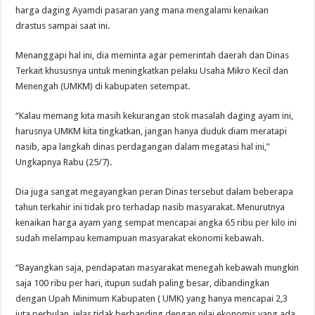
harga daging Ayamdi pasaran yang mana mengalami kenaikan
drastus sampai saat ini.
Menanggapi hal ini, dia meminta agar pemerintah daerah dan Dinas
Terkait khususnya untuk meningkatkan pelaku Usaha Mikro Kecil dan
Menengah (UMKM) di kabupaten setempat.
“Kalau memang kita masih kekurangan stok masalah daging ayam ini,
harusnya UMKM kita tingkatkan, jangan hanya duduk diam meratapi
nasib, apa langkah dinas perdagangan dalam megatasi hal ini,”
Ungkapnya Rabu (25/7).
Dia juga sangat megayangkan peran Dinas tersebut dalam beberapa
tahun terkahir ini tidak pro terhadap nasib masyarakat. Menurutnya
kenaikan harga ayam yang sempat mencapai angka 65 ribu per kilo ini
sudah melampau kemampuan masyarakat ekonomi kebawah.
“Bayangkan saja, pendapatan masyarakat menegah kebawah mungkin
saja 100 ribu per hari, itupun sudah paling besar, dibandingkan
dengan Upah Minimum Kabupaten ( UMK) yang hanya mencapai 2,3
juta perbulan, jelas tidak berbanding dengan nilai ekonomis yang ada.