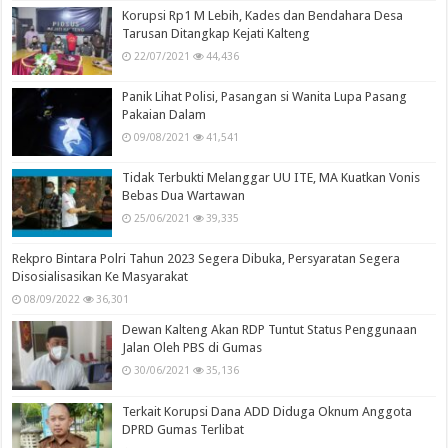
Korupsi Rp1 M Lebih, Kades dan Bendahara Desa
Tarusan Ditangkap Kejati Kalteng
22/07/2021
44,436
Panik Lihat Polisi, Pasangan si Wanita Lupa Pasang
Pakaian Dalam
09/08/2021
41,541
Tidak Terbukti Melanggar UU ITE, MA Kuatkan Vonis
Bebas Dua Wartawan
25/06/2021
39,335
Rekpro Bintara Polri Tahun 2023 Segera Dibuka, Persyaratan Segera
Disosialisasikan Ke Masyarakat
08/09/2022
36,301
Dewan Kalteng Akan RDP Tuntut Status Penggunaan
Jalan Oleh PBS di Gumas
30/06/2021
35,136
Terkait Korupsi Dana ADD Diduga Oknum Anggota
DPRD Gumas Terlibat