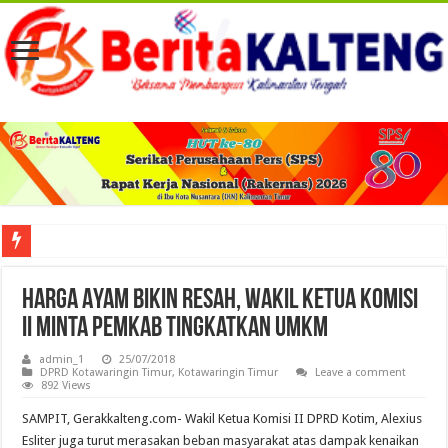
Viral! Selama Dua Bulan Lebih Siltap Serta Tunjangan Pemdes dan BPD di Barse
Harga Ayam Bikin Resah, Wakil Ketua Komisi
II Minta Pemkab Tingkatkan UMKM
admin_1
25/07/2018
DPRD Kotawaringin Timur
,
Kotawaringin Timur
Leave a comment
892 Views
SAMPIT, Gerakkalteng.com- Wakil Ketua Komisi II DPRD Kotim, Alexius
Esliter juga turut merasakan beban masyarakat atas dampak kenaikan