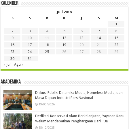
Kalender
Juli 2018
S
S
R
K
J
S
M
1
2
3
4
5
6
7
8
9
10
11
12
13
14
15
16
17
18
19
20
21
22
23
24
25
26
27
28
29
30
31
« Jun
Agu »
Akademika
Diskusi Publik: Dinamika Media, Homeless Media, dan
Masa Depan Industri Pers Nasional
19/05/2026
Dedikasi Konservasi Alam Berkelanjutan, Yayasan Ranu
Welum Mendapatkan Penghargaan Dari PBB
18/12/2025