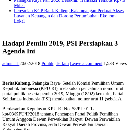
Palangka Raya Fair 2026 Berakhir, Transaksi Tembus Rp7,6
Miliar
Peresmian KCP Bank Kalteng Kalampangan Perkuat Akses
Layanan Keuangan dan Dorong Pertumbuhan Ekonomi
Lokal
Hadapi Pemilu 2019, PSI Persiapkan 3
Agenda Ini
admin_1
20/02/2018
Politik
,
Terkini
Leave a comment
1,533 Views
BeritaKalteng
, Palangka Raya- Setelah Komisi Pemilihan Umum
Republik Indonesia (KPU RI), melakukan pencabutan nomor urut
partai politik peserta pemilu 2019, Minggu (18/02) kemarin, Partai
Solidaritas Indonesia (PSI) mendapatkan nomor urut 11 (sebelas).
Berdasarkan Keputusan KPU RI No. 58/PL.01.1-
kpt/03/KPU/II/2018 tentang Penetapan Partai Politik Pemilihan
Umum Anggota Dewan Perwakilan Rakyat, Dewan Perwakilan
Rakyat Daerah Provinsi, serta Dewan Perwakilan Daerah
Kabupaten Kota.