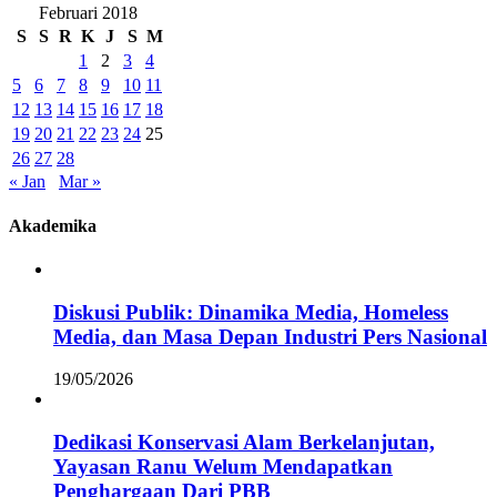
Februari 2018
S
S
R
K
J
S
M
1
2
3
4
5
6
7
8
9
10
11
12
13
14
15
16
17
18
19
20
21
22
23
24
25
26
27
28
« Jan
Mar »
Akademika
Diskusi Publik: Dinamika Media, Homeless
Media, dan Masa Depan Industri Pers Nasional
19/05/2026
Dedikasi Konservasi Alam Berkelanjutan,
Yayasan Ranu Welum Mendapatkan
Penghargaan Dari PBB