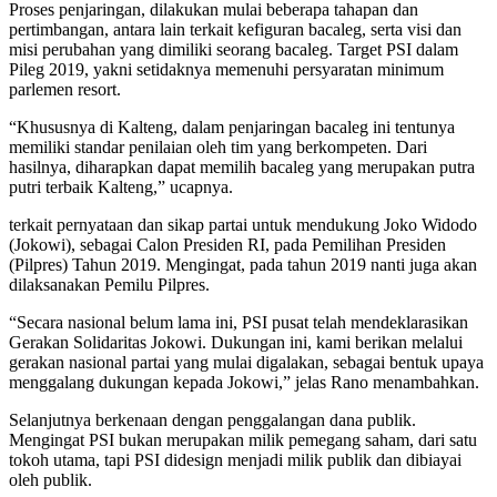
Proses penjaringan, dilakukan mulai beberapa tahapan dan
pertimbangan, antara lain terkait kefiguran bacaleg, serta visi dan
misi perubahan yang dimiliki seorang bacaleg. Target PSI dalam
Pileg 2019, yakni setidaknya memenuhi persyaratan minimum
parlemen resort.
“Khususnya di Kalteng, dalam penjaringan bacaleg ini tentunya
memiliki standar penilaian oleh tim yang berkompeten. Dari
hasilnya, diharapkan dapat memilih bacaleg yang merupakan putra
putri terbaik Kalteng,” ucapnya.
terkait pernyataan dan sikap partai untuk mendukung Joko Widodo
(Jokowi), sebagai Calon Presiden RI, pada Pemilihan Presiden
(Pilpres) Tahun 2019. Mengingat, pada tahun 2019 nanti juga akan
dilaksanakan Pemilu Pilpres.
“Secara nasional belum lama ini, PSI pusat telah mendeklarasikan
Gerakan Solidaritas Jokowi. Dukungan ini, kami berikan melalui
gerakan nasional partai yang mulai digalakan, sebagai bentuk upaya
menggalang dukungan kepada Jokowi,” jelas Rano menambahkan.
Selanjutnya berkenaan dengan penggalangan dana publik.
Mengingat PSI bukan merupakan milik pemegang saham, dari satu
tokoh utama, tapi PSI didesign menjadi milik publik dan dibiayai
oleh publik.