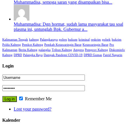
Muhammadisa, semoga saran yang disampaikan bisa...
Muhammadisa: Dgn hormat, sudah lama masyarakat tau soal
plasma ini, untunglah Bpk. Gubernur a...
Kalimantan Tengah
kalteng
Palangkaraya
polres
hukum
kriminal
reskrim
polsek
hukrim
Polda Kalteng
Pemkot Kalteng
Pemkab Kotawaringin Barat
Kotawaringin Barat
Pro
Kalimantan
Berita Kalteng
palangka
Tribun Kalteng
Ampera
Pemprov Kalteng
Diskominfo
Kalteng
DPRD
Palangka Raya
Dampak Pandemi COVID-19
DPRD Gumas
Fairid Naparin
Login
Remember Me
Lost your password?
Kalender