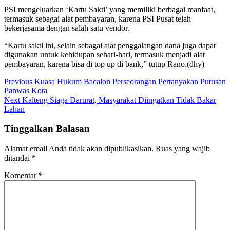
PSI mengeluarkan ‘Kartu Sakti’ yang memiliki berbagai manfaat,
termasuk sebagai alat pembayaran, karena PSI Pusat telah
bekerjasama dengan salah satu vendor.
“Kartu sakti ini, selain sebagai alat penggalangan dana juga dapat
digunakan untuk kehidupan sehari-hari, termasuk menjadi alat
pembayaran, karena bisa di top up di bank,” tutup Rano.(dhy)
Previous
Kuasa Hukum Bacalon Perseorangan Pertanyakan Putusan
Panwas Kota
Next
Kalteng Siaga Darurat, Masyarakat Diingatkan Tidak Bakar
Lahan
Tinggalkan Balasan
Alamat email Anda tidak akan dipublikasikan.
Ruas yang wajib
ditandai
*
Komentar
*