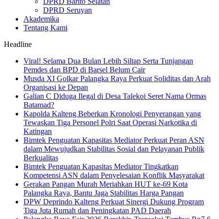
DPRD Barito Selatan
DPRD Seruyan
Akademika
Tentang Kami
Headline
Viral! Selama Dua Bulan Lebih Siltap Serta Tunjangan
Pemdes dan BPD di Barsel Belum Cair
Musda XI Golkar Palangka Raya Perkuat Soliditas dan Arah
Organisasi ke Depan
Galian C Diduga Ilegal di Desa Talekoi Seret Nama Ormas
Batamad?
Kapolda Kalteng Beberkan Kronologi Penyerangan yang
Tewaskan Tiga Personel Polri Saat Operasi Narkotika di
Katingan
Bimtek Penguatan Kapasitas Mediator Perkuat Peran ASN
dalam Mewujudkan Stabilitas Sosial dan Pelayanan Publik
Berkualitas
Bimtek Penguatan Kapasitas Mediator Tingkatkan
Kompetensi ASN dalam Penyelesaian Konflik Masyarakat
Gerakan Pangan Murah Meriahkan HUT ke-69 Kota
Palangka Raya, Bantu Jaga Stabilitas Harga Pangan
DPW Deprindo Kalteng Perkuat Sinergi Dukung Program
Tiga Juta Rumah dan Peningkatan PAD Daerah