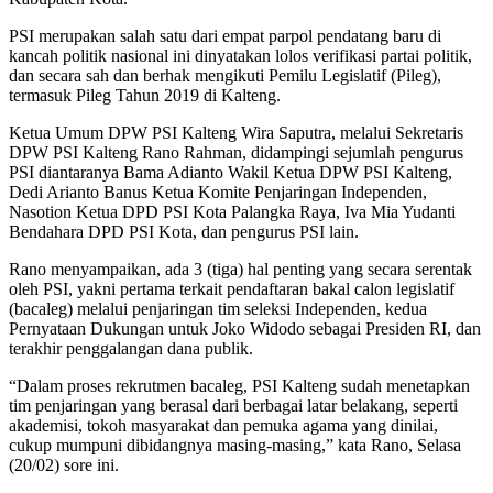
PSI merupakan salah satu dari empat parpol pendatang baru di
kancah politik nasional ini dinyatakan lolos verifikasi partai politik,
dan secara sah dan berhak mengikuti Pemilu Legislatif (Pileg),
termasuk Pileg Tahun 2019 di Kalteng.
Ketua Umum DPW PSI Kalteng Wira Saputra, melalui Sekretaris
DPW PSI Kalteng Rano Rahman, didampingi sejumlah pengurus
PSI diantaranya Bama Adianto Wakil Ketua DPW PSI Kalteng,
Dedi Arianto Banus Ketua Komite Penjaringan Independen,
Nasotion Ketua DPD PSI Kota Palangka Raya, Iva Mia Yudanti
Bendahara DPD PSI Kota, dan pengurus PSI lain.
Rano menyampaikan, ada 3 (tiga) hal penting yang secara serentak
oleh PSI, yakni pertama terkait pendaftaran bakal calon legislatif
(bacaleg) melalui penjaringan tim seleksi Independen, kedua
Pernyataan Dukungan untuk Joko Widodo sebagai Presiden RI, dan
terakhir penggalangan dana publik.
“Dalam proses rekrutmen bacaleg, PSI Kalteng sudah menetapkan
tim penjaringan yang berasal dari berbagai latar belakang, seperti
akademisi, tokoh masyarakat dan pemuka agama yang dinilai,
cukup mumpuni dibidangnya masing-masing,” kata Rano, Selasa
(20/02) sore ini.