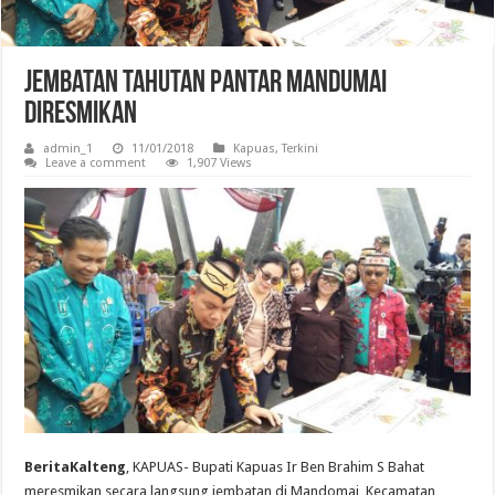
Jembatan Tahutan Pantar Mandumai
Diresmikan
admin_1
11/01/2018
Kapuas
,
Terkini
Leave a comment
1,907 Views
BeritaKalteng
, KAPUAS- Bupati Kapuas Ir Ben Brahim S Bahat
meresmikan secara langsung jembatan di Mandomai, Kecamatan