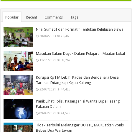
Popular
Recent
Comments
Tags
Nilai Sumatif dan Formatif Tentukan Kelulusan Siswa
30/04/2023
72,465
Masukan Salam Dayak Dalam Pelajaran Muatan Lokal
11/11/2021
58,267
Korupsi Rp1 M Lebih, Kades dan Bendahara Desa
Tarusan Ditangkap Kejati Kalteng
22/07/2021
44,425
Panik Lihat Polisi, Pasangan si Wanita Lupa Pasang
Pakaian Dalam
09/08/2021
41,529
Tidak Terbukti Melanggar UU ITE, MA Kuatkan Vonis
Bebas Dua Wartawan