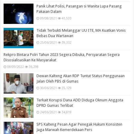
Panik Lihat Polisi, Pasangan si Wanita Lupa Pasang
Pakaian Dalam
09/08/2021
41,533
Tidak Terbukti Melanggar UU ITE, MA Kuatkan Vonis
Bebas Dua Wartawan
25/06/2021
39,332
Rekpro Bintara Polri Tahun 2023 Segera Dibuka, Persyaratan Segera
Disosialisasikan Ke Masyarakat
08/09/2022
36,298
Dewan Kalteng Akan RDP Tuntut Status Penggunaan
Jalan Oleh PBS di Gumas
30/06/2021
35,129
Terkait Korupsi Dana ADD Diduga Oknum Anggota
DPRD Gumas Terlibat
24/06/2021
34,819
SPS Kalteng Pesan Agar Penegak Hukum Konsisten
Jaga Marwah Kemerdekaan Pers