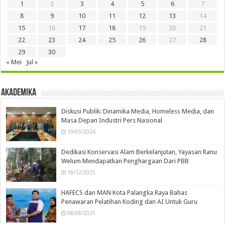
1
2
3
4
5
6
7
8
9
10
11
12
13
14
15
16
17
18
19
20
21
22
23
24
25
26
27
28
29
30
« Mei
Jul »
Akademika
Diskusi Publik: Dinamika Media, Homeless Media, dan
Masa Depan Industri Pers Nasional
19/05/2026
Dedikasi Konservasi Alam Berkelanjutan, Yayasan Ranu
Welum Mendapatkan Penghargaan Dari PBB
18/12/2025
HAFECS dan MAN Kota Palangka Raya Bahas
Penawaran Pelatihan Koding dan AI Untuk Guru
08/08/2025