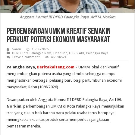
Anggota Komisi III DPRD Palangka Raya, Arif M. Norkim
Pengembangan UMKM Kreatif Semakin
Perkuat Potensi Ekonomi Masyarakat
Garen
10/06/2026
DPRD Kota Palangka Raya
,
Headline
,
LEGISLATIF
,
Palangka Raya
Leave a comment
465 Views
Palangka Raya,
Beritakalteng.com
– UMKM lokal kian kreatif
mengembangkan potensi usaha yang dimiliki sehingga mampu
menghadirkan berbagai peluang baru bagi pertumbuhan ekonomi
masyarakat, Rabu (10/6/2026).
Disampaikan oleh Anggota Komisi III DPRD Palangka Raya,
Arif M.
Norkim
, perkembangan UMKM di Kota Palangka Raya menunjukkan
tren yang cukup baik karena para pelaku usaha terus berupaya
meningkatkan kualitas produk serta memperluas jangkauan
pemasaran mereka.