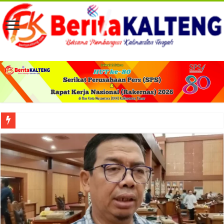
Viral! Selama Dua Bulan Lebih Siltap Serta Tunjangan Pemdes dan BPD di Barse