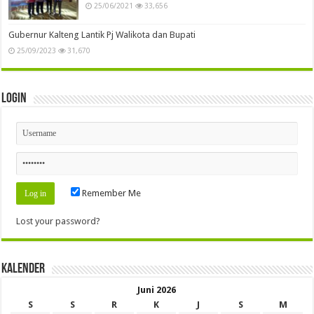
25/06/2021
33,656
Gubernur Kalteng Lantik Pj Walikota dan Bupati
25/09/2023
31,670
Login
Remember Me
Lost your password?
Kalender
Juni 2026
S
S
R
K
J
S
M