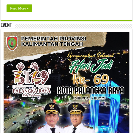
Read More »
Event