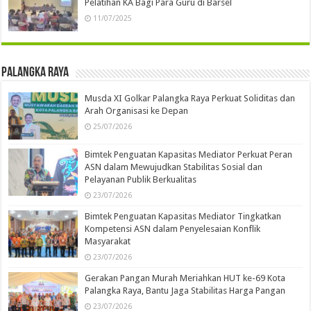
Pelatihan KA Bagi Para Guru di Barsel
11/07/2025
Palangka Raya
Musda XI Golkar Palangka Raya Perkuat Soliditas dan
Arah Organisasi ke Depan
25/07/2026
Bimtek Penguatan Kapasitas Mediator Perkuat Peran
ASN dalam Mewujudkan Stabilitas Sosial dan
Pelayanan Publik Berkualitas
23/07/2026
Bimtek Penguatan Kapasitas Mediator Tingkatkan
Kompetensi ASN dalam Penyelesaian Konflik
Masyarakat
23/07/2026
Gerakan Pangan Murah Meriahkan HUT ke-69 Kota
Palangka Raya, Bantu Jaga Stabilitas Harga Pangan
23/07/2026