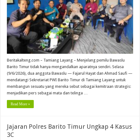
Beritakalteng.com – Tamiang Layang – Menjelang pemilu Bawaslu
Barito Timur tidak hanya mengandalkan aparatnya sendiri. Selasa
(9/6/2026), dua anggota Bawaslu — Fajarul Hayat dan Ahmad Saufi —
mendatangi Sekretariat PWI Barito Timur di Tamiang Layang untuk
membangun sesuatu yang mereka sebut sebagai kemitraan strategis:
menjadikan pers sebagai mata dan telinga …
Read More »
Jajaran Polres Barito Timur Ungkap 4 Kasus
3C