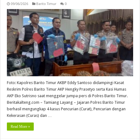
09/06/2026
Barito Timur
0
Foto: Kapolres Barito Timur AKBP Eddy Santoso didampingi Kasat
Reskrim Polres Barito Timur AKP Hengky Prasetyo serta Kasi Humas
AKP Eko Sutrisno saat menggelar jumpa pers di Polres Barito Timur.
Beritakalteng.com – Tamiang Layang – Jajaran Polres Barito Timur
berhasil mengungkap 4 kasus Pencurian (Curat), Pencurian dengan
Kekerasan (Curas) dan …
Read More »