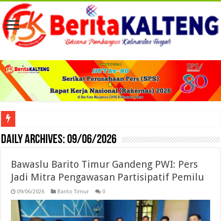
Viral! Selama Dua Bulan Lebih Siltap Serta Tunjangan Pemdes dan BPD di Barse
Daily Archives:
09/06/2026
Bawaslu Barito Timur Gandeng PWI: Pers
Jadi Mitra Pengawasan Partisipatif Pemilu
09/06/2026
Barito Timur
0