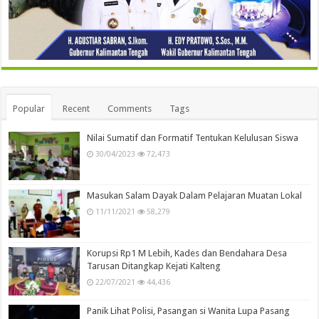
Popular
Recent
Comments
Tags
Nilai Sumatif dan Formatif Tentukan Kelulusan Siswa
30/04/2023
72,473
Masukan Salam Dayak Dalam Pelajaran Muatan Lokal
11/11/2021
58,279
Korupsi Rp1 M Lebih, Kades dan Bendahara Desa
Tarusan Ditangkap Kejati Kalteng
22/07/2021
44,436
Panik Lihat Polisi, Pasangan si Wanita Lupa Pasang