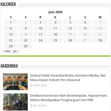
Kalender
Juni 2026
S
S
R
K
J
S
M
1
2
3
4
5
6
7
8
9
10
11
12
13
14
15
16
17
18
19
20
21
22
23
24
25
26
27
28
29
30
« Mei
Jul »
Akademika
Diskusi Publik: Dinamika Media, Homeless Media, dan
Masa Depan Industri Pers Nasional
19/05/2026
Dedikasi Konservasi Alam Berkelanjutan, Yayasan Ranu
Welum Mendapatkan Penghargaan Dari PBB
18/12/2025