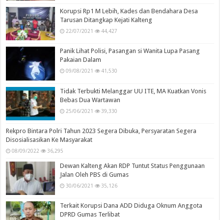
Korupsi Rp1 M Lebih, Kades dan Bendahara Desa
Tarusan Ditangkap Kejati Kalteng
22/07/2021
44,427
Panik Lihat Polisi, Pasangan si Wanita Lupa Pasang
Pakaian Dalam
09/08/2021
41,530
Tidak Terbukti Melanggar UU ITE, MA Kuatkan Vonis
Bebas Dua Wartawan
25/06/2021
39,330
Rekpro Bintara Polri Tahun 2023 Segera Dibuka, Persyaratan Segera
Disosialisasikan Ke Masyarakat
08/09/2022
36,295
Dewan Kalteng Akan RDP Tuntut Status Penggunaan
Jalan Oleh PBS di Gumas
30/06/2021
35,126
Terkait Korupsi Dana ADD Diduga Oknum Anggota
DPRD Gumas Terlibat