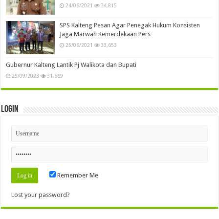
24/06/2021
34,815
SPS Kalteng Pesan Agar Penegak Hukum Konsisten
Jaga Marwah Kemerdekaan Pers
25/06/2021
33,653
Gubernur Kalteng Lantik Pj Walikota dan Bupati
25/09/2023
31,669
Login
Remember Me
Lost your password?