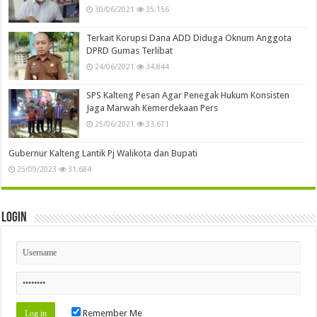
30/06/2021
35,156
Terkait Korupsi Dana ADD Diduga Oknum Anggota
DPRD Gumas Terlibat
24/06/2021
34,844
SPS Kalteng Pesan Agar Penegak Hukum Konsisten
Jaga Marwah Kemerdekaan Pers
25/06/2021
33,671
Gubernur Kalteng Lantik Pj Walikota dan Bupati
25/09/2023
31,684
Login
Remember Me