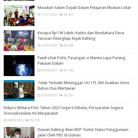
Masukan Salam Dayak Dalam Pelajaran Muatan Lokal
11/11/2021
58,305
Korupsi Rp1 M Lebih, Kades dan Bendahara Desa
Tarusan Ditangkap Kejati Kalteng
22/07/2021
44,465
Panik Lihat Polisi, Pasangan si Wanita Lupa Pasang
Pakaian Dalam
09/08/2021
41,560
Tidak Terbukti Melanggar UU ITE, MA Kuatkan Vonis
Bebas Dua Wartawan
25/06/2021
39,363
Rekpro Bintara Polri Tahun 2023 Segera Dibuka, Persyaratan Segera
Disosialisasikan Ke Masyarakat
08/09/2022
36,318
Dewan Kalteng Akan RDP Tuntut Status Penggunaan
Jalan Oleh PBS di Gumas