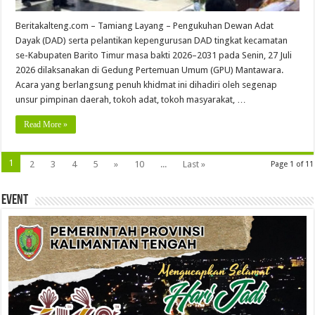
Beritakalteng.com – Tamiang Layang – Pengukuhan Dewan Adat
Dayak (DAD) serta pelantikan kepengurusan DAD tingkat kecamatan
se-Kabupaten Barito Timur masa bakti 2026–2031 pada Senin, 27 Juli
2026 dilaksanakan di Gedung Pertemuan Umum (GPU) Mantawara.
Acara yang berlangsung penuh khidmat ini dihadiri oleh segenap
unsur pimpinan daerah, tokoh adat, tokoh masyarakat, …
Read More »
1
2
3
4
5
»
10
...
Last »
Page 1 of 11
Event