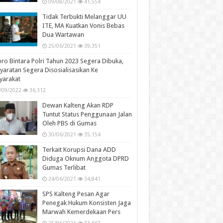
09/08/2021
41,554
Tidak Terbukti Melanggar UU
ITE, MA Kuatkan Vonis Bebas
Dua Wartawan
25/06/2021
39,351
ro Bintara Polri Tahun 2023 Segera Dibuka,
yaratan Segera Disosialisasikan Ke
yarakat
/09/2022
36,312
Dewan Kalteng Akan RDP
Tuntut Status Penggunaan Jalan
Oleh PBS di Gumas
30/06/2021
35,154
Terkait Korupsi Dana ADD
Diduga Oknum Anggota DPRD
Gumas Terlibat
24/06/2021
34,841
SPS Kalteng Pesan Agar
Penegak Hukum Konsisten Jaga
Marwah Kemerdekaan Pers
25/06/2021
33,667