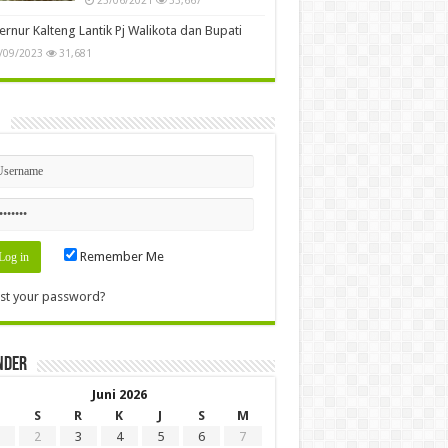
rnur Kalteng Lantik Pj Walikota dan Bupati
/09/2023
31,681
n
Remember Me
st your password?
nder
Juni 2026
S
R
K
J
S
M
2
3
4
5
6
7