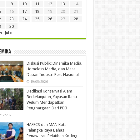
9
10
11
12
13
14
5
16
17
18
19
20
21
2
23
24
25
26
27
28
9
30
i
Jul »
emika
Diskusi Publik: Dinamika Media,
Homeless Media, dan Masa
Depan Industri Pers Nasional
19/05/2026
Dedikasi Konservasi Alam
Berkelanjutan, Yayasan Ranu
Welum Mendapatkan
Penghargaan Dari PBB
/12/2025
HAFECS dan MAN Kota
Palangka Raya Bahas
Penawaran Pelatihan Koding