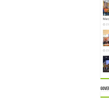
Mas
23
23
Gove