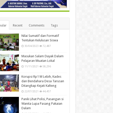
ular
Recent
Comments
Tags
Nilai Sumatif dan Formatif
Tentukan Kelulusan Siswa
30/04/2023
72,487
Masukan Salam Dayak Dalam
Pelajaran Muatan Lokal
11/11/2021
58,296
Korupsi Rp1 M Lebih, Kades
dan Bendahara Desa Tarusan
Ditangkap Kejati Kalteng
22/07/2021
44,457
Panik Lihat Polisi, Pasangan si
Wanita Lupa Pasang Pakaian
Dalam