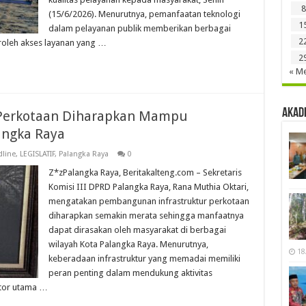
8
(15/6/2026). Menurutnya, pemanfaatan teknologi
1
dalam pelayanan publik memberikan berbagai
2
leh akses layanan yang …
2
« Me
Akad
 Perkotaan Diharapkan Mampu
ngka Raya
line
,
LEGISLATIF
,
Palangka Raya
0
Z*zPalangka Raya, Beritakalteng.com – Sekretaris
Komisi III DPRD Palangka Raya, Rana Muthia Oktari,
mengatakan pembangunan infrastruktur perkotaan
diharapkan semakin merata sehingga manfaatnya
dapat dirasakan oleh masyarakat di berbagai
wilayah Kota Palangka Raya. Menurutnya,
18
keberadaan infrastruktur yang memadai memiliki
peran penting dalam mendukung aktivitas
ktor utama …