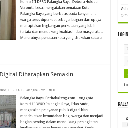
Komisi III DPRD Palangka Raya, Debora Holdae
Veronika Lesa, mengatakan penataan Kota
Gube
Palangka Raya yang berbasis pada kenyamanan
25
warga terus diperkuat sebagai bagian dari upaya
menciptakan lingkungan perkotaan yang lebih
tertata dan mendukung kualitas hidup masyarakat.
Logi
Menurutnya, penataan kota yang dilakukan secara
Digital Diharapkan Semakin
Lo
line
,
LEGISLATIF
,
Palangka Raya
0
Palangka Raya, Beritakalteng.com – Anggota
Kale
Komisi II DPRD Palangka Raya, Erlan Audri,
mengatakan pelayanan publik digital kian
mendekatkan kemudahan bagi warga dan menjadi
S
bagian penting dalam mendukung peningkatan
1
kualitas pelayanan kepada masyarakat, Senin