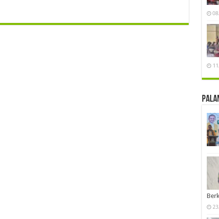
08
11
Pala
Berk
23