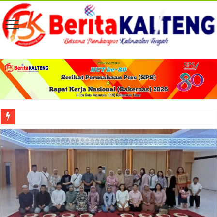
Viral! Selama Dua Bulan Lebih Siltap Serta Tunjangan Pemdes dan BPD di Barse