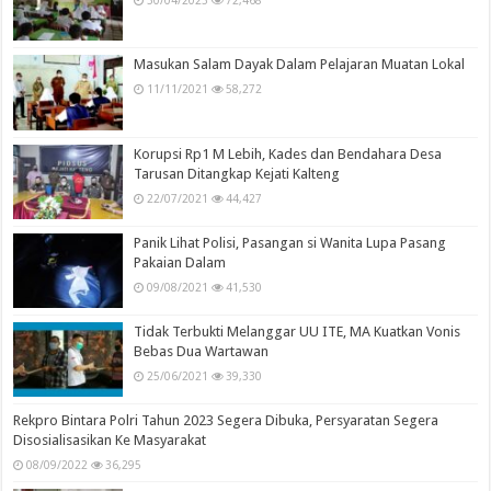
30/04/2023
72,468
Masukan Salam Dayak Dalam Pelajaran Muatan Lokal
11/11/2021
58,272
Korupsi Rp1 M Lebih, Kades dan Bendahara Desa
Tarusan Ditangkap Kejati Kalteng
22/07/2021
44,427
Panik Lihat Polisi, Pasangan si Wanita Lupa Pasang
Pakaian Dalam
09/08/2021
41,530
Tidak Terbukti Melanggar UU ITE, MA Kuatkan Vonis
Bebas Dua Wartawan
25/06/2021
39,330
Rekpro Bintara Polri Tahun 2023 Segera Dibuka, Persyaratan Segera
Disosialisasikan Ke Masyarakat
08/09/2022
36,295