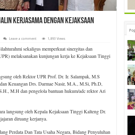
 Jalin Kerjasama dengan Kejaksaan
Pop
Leave a comment
1,893 Views
lahturahmi sekaligus memperkuat sinergitas dan
(UPR) melaksanakan kunjungan kerja ke Kejaksaan Tinggi
ngsung oleh Rektor UPR Prof. Dr. Ir. Salampak, M.S
 dan Keuangan Drs. Darmae Nasir, M.A., M.Si, Ph.D,
.H., M.H dan pengelola bantuan hukum/adc rektor Ari
cara langsung oleh Kepala Kejaksaan Tinggi Kalteng Dr.
jaran diruang kerjanya.
idang Perdata Dan Tata Usaha Negara, Bidang Penyuluhan