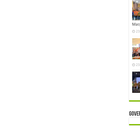
Mas
23
23
Gove