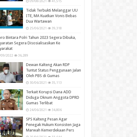
09/08/2021
41,515
Tidak Terbukti Melanggar UU
ITE, MA Kuatkan Vonis Bebas
Dua Wartawan
25/06/2021
39,318
ro Bintara Polri Tahun 2023 Segera Dibuka,
yaratan Segera Disosialisasikan Ke
yarakat
/09/2022
36,289
Dewan Kalteng Akan RDP
Tuntut Status Penggunaan Jalan
Oleh PBS di Gumas
30/06/2021
35,113
Terkait Korupsi Dana ADD
Diduga Oknum Anggota DPRD
Gumas Terlibat
24/06/2021
34,806
SPS Kalteng Pesan Agar
Penegak Hukum Konsisten Jaga
Marwah Kemerdekaan Pers
25/06/2021
33,644