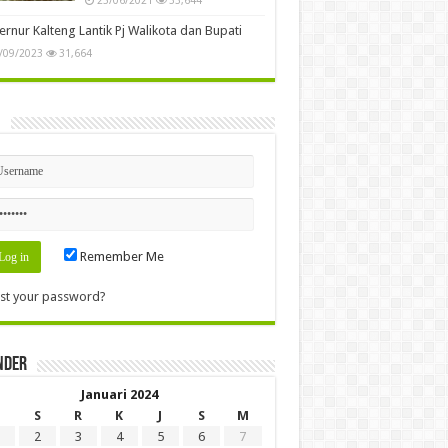
rnur Kalteng Lantik Pj Walikota dan Bupati
/09/2023
31,664
n
Remember Me
st your password?
nder
Januari 2024
S
R
K
J
S
M
2
3
4
5
6
7