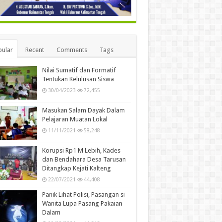
ular
Recent
Comments
Tags
Nilai Sumatif dan Formatif
Tentukan Kelulusan Siswa
30/04/2023
72,455
Masukan Salam Dayak Dalam
Pelajaran Muatan Lokal
11/11/2021
58,248
Korupsi Rp1 M Lebih, Kades
dan Bendahara Desa Tarusan
Ditangkap Kejati Kalteng
22/07/2021
44,408
Panik Lihat Polisi, Pasangan si
Wanita Lupa Pasang Pakaian
Dalam