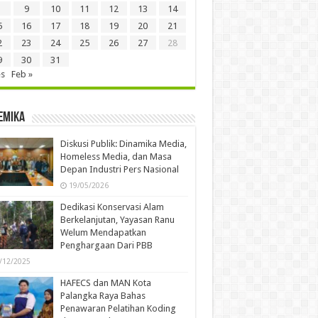
9
10
11
12
13
14
5
16
17
18
19
20
21
2
23
24
25
26
27
28
9
30
31
es
Feb »
emika
Diskusi Publik: Dinamika Media,
Homeless Media, dan Masa
Depan Industri Pers Nasional
19/05/2026
Dedikasi Konservasi Alam
Berkelanjutan, Yayasan Ranu
Welum Mendapatkan
Penghargaan Dari PBB
/12/2025
HAFECS dan MAN Kota
Palangka Raya Bahas
Penawaran Pelatihan Koding