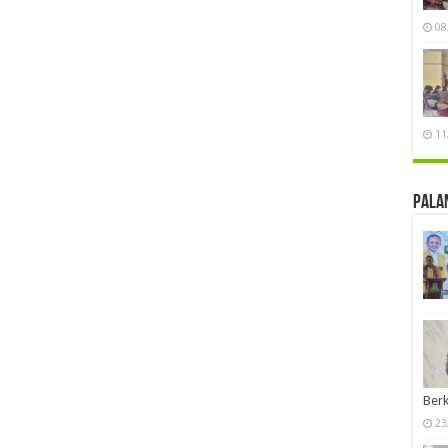
08
11
Pala
Berk
23