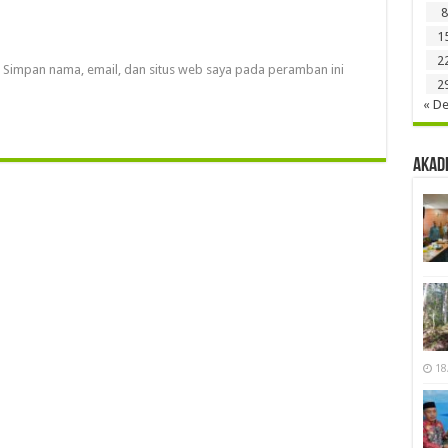
8
1
2
Simpan nama, email, dan situs web saya pada peramban ini
2
« D
Akad
18