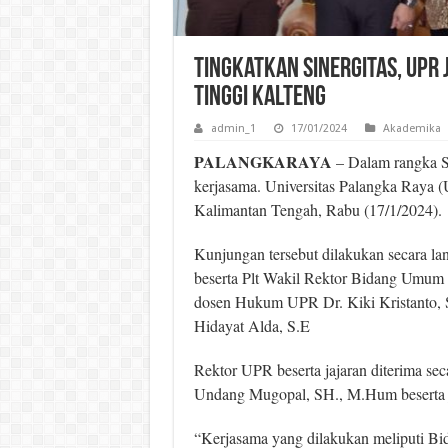
Tingkatkan Sinergitas, UPR
Tinggi Kalteng
admin_1
17/01/2024
Akademika
PALANGKARAYA
– Dalam rangka Si
kerjasama. Universitas Palangka Raya 
Kalimantan Tengah, Rabu (17/1/2024).
Kunjungan tersebut dilakukan secara la
beserta Plt Wakil Rektor Bidang Umum
dosen Hukum UPR Dr. Kiki Kristanto, S
Hidayat Alda, S.E
Rektor UPR beserta jajaran diterima se
Undang Mugopal, SH., M.Hum beserta ja
“Kerjasama yang dilakukan meliputi B