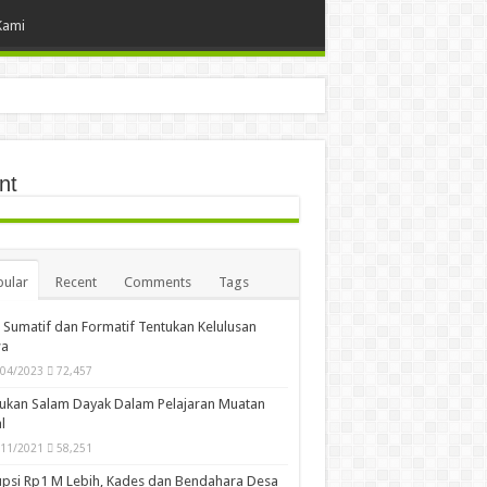
Kami
nt
ular
Recent
Comments
Tags
i Sumatif dan Formatif Tentukan Kelulusan
wa
/04/2023
72,457
ukan Salam Dayak Dalam Pelajaran Muatan
l
/11/2021
58,251
psi Rp1 M Lebih, Kades dan Bendahara Desa