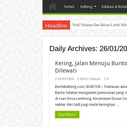
Terkini
Kalteng
Edukasi & Riste
Headline
Viral! Selama Dua Bulan Lebih Sil
Daily Archives:
26/01/2
Kering, Jalan Menuju Bunt
Dilewati
26/01/2024
Barito Selatan
0
Beritakalteng.com, BUNTOK – Pantauan awak 
Barito Selatan mengalami penurunan yang cuku
di ruas Desa Lembeng, Kecamatan Dusun Sela
sekitar dari tadi pagi mulai keringnya …
Read More »