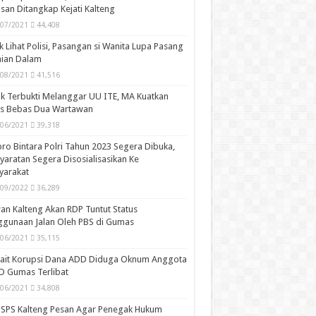
san Ditangkap Kejati Kalteng
/07/2021
44,408
k Lihat Polisi, Pasangan si Wanita Lupa Pasang
aian Dalam
/08/2021
41,516
k Terbukti Melanggar UU ITE, MA Kuatkan
is Bebas Dua Wartawan
/06/2021
39,318
ro Bintara Polri Tahun 2023 Segera Dibuka,
yaratan Segera Disosialisasikan Ke
yarakat
/09/2022
36,289
n Kalteng Akan RDP Tuntut Status
gunaan Jalan Oleh PBS di Gumas
/06/2021
35,115
kait Korupsi Dana ADD Diduga Oknum Anggota
D Gumas Terlibat
/06/2021
34,808
SPS Kalteng Pesan Agar Penegak Hukum