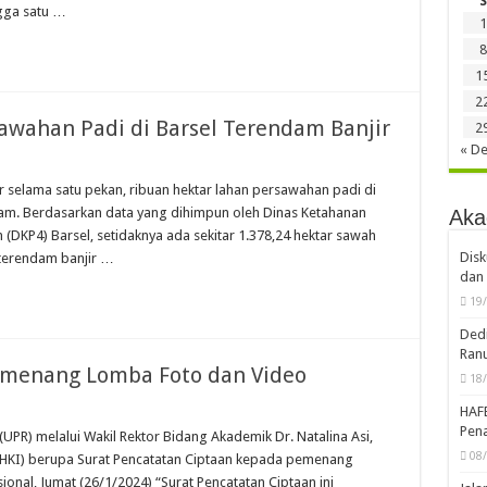
S
gga satu …
1
8
1
2
awahan Padi di Barsel Terendam Banjir
2
« D
 selama satu pekan, ribuan hektar lahan persawahan padi di
dam. Berdasarkan data yang dihimpun oleh Dinas Ketahanan
Aka
 (DKP4) Barsel, setidaknya ada sekitar 1.378,24 hektar sawah
Disk
 terendam banjir …
dan 
19
Dedi
Ran
emenang Lomba Foto dan Video
18
HAF
Pena
PR) melalui Wakil Rektor Bidang Akademik Dr. Natalina Asi,
08
(HKI) berupa Surat Pencatatan Ciptaan kepada pemenang
onal, Jumat (26/1/2024) “Surat Pencatatan Ciptaan ini