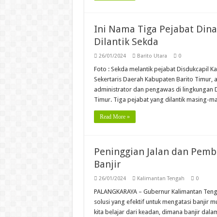
Ini Nama Tiga Pejabat Din
Dilantik Sekda
26/01/2024
Barito Utara
0
Foto : Sekda melantik pejabat Disdukcapil 
Sekertaris Daerah Kabupaten Barito Timur, a
administrator dan pengawas di lingkungan 
Timur. Tiga pejabat yang dilantik masing-m
Read More »
Peninggian Jalan dan Pem
Banjir
26/01/2024
Kalimantan Tengah
0
PALANGKARAYA – Gubernur Kalimantan Teng
solusi yang efektif untuk mengatasi banjir m
kita belajar dari keadan, dimana banjir dalam 