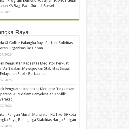
ankan Program Kemendikdasmen, HAFECS Gelar
tihan KA Bagi Para Guru di Barsel
/07/2025
angka Raya
a XI Golkar Palangka Raya Perkuat Soliditas
Arah Organisasi ke Depan
/07/2026
ek Penguatan Kapasitas Mediator Perkuat
n ASN dalam Mewujudkan Stabilitas Sosial
Pelayanan Publik Berkualitas
/07/2026
ek Penguatan Kapasitas Mediator Tingkatkan
etensi ASN dalam Penyelesaian Konflik
yarakat
/07/2026
akan Pangan Murah Meriahkan HUT ke-69 Kota
ngka Raya, Bantu Jaga Stabilitas Harga Pangan
/07/2026