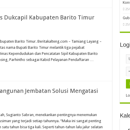
Kon
25
as Dukcapil Kabupaten Barito Timur
Gube
25
Kabupaten Barito Timur. Beritakalteng.com – Tamiang Layang –
Log
tas nama Bupati Barito Timur melantik tiga pejabat
Dinas Kependudukan dan Pencatatan Sipil Kabupaten Barito
asing, Parhintho sebagai Kabid Pelayanan Pendaftaran …
bangunan Jembatan Solusi Mengatasi
Lo
Kal
ah, Sugianto Sabran, menekankan pentingnya menemukan
usiman yang terjadi setiap tahunnya. “Maka ini sangat penting
satu tahun bisa tiga kali. Seperti tahun-tahun lalu jalur selatan