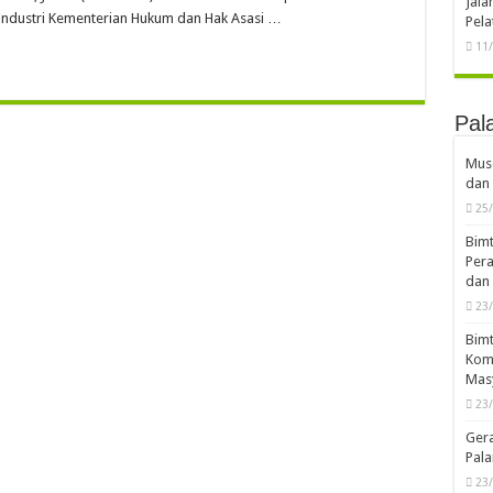
Jal
n Industri Kementerian Hukum dan Hak Asasi …
Pela
11
Pal
Musd
dan 
25
Bimt
Pera
dan 
23
Bimt
Komp
Mas
23
Ger
Pala
23