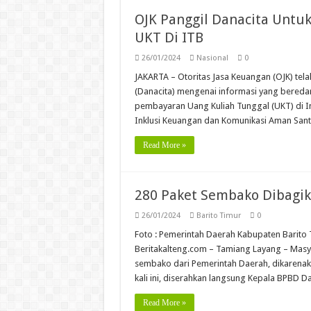
OJK Panggil Danacita Untu
UKT Di ITB
26/01/2024
Nasional
0
JAKARTA – Otoritas Jasa Keuangan (OJK) tel
(Danacita) mengenai informasi yang bereda
pembayaran Uang Kuliah Tunggal (UKT) di In
Inklusi Keuangan dan Komunikasi Aman San
Read More »
280 Paket Sembako Dibagi
26/01/2024
Barito Timur
0
Foto : Pemerintah Daerah Kabupaten Barit
Beritakalteng.com – Tamiang Layang – Masy
sembako dari Pemerintah Daerah, dikarenak
kali ini, diserahkan langsung Kepala BPBD
Read More »