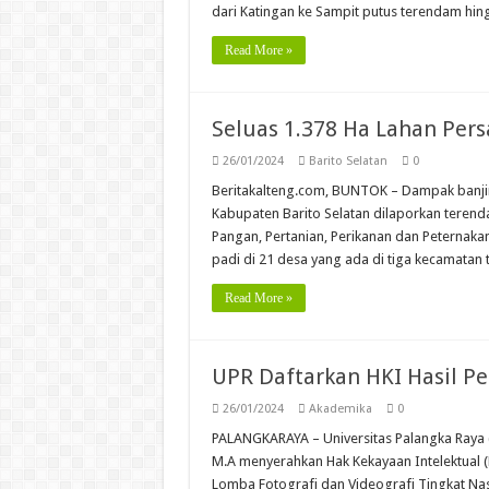
dari Katingan ke Sampit putus terendam hin
Read More »
Seluas 1.378 Ha Lahan Pers
26/01/2024
Barito Selatan
0
Beritakalteng.com, BUNTOK – Dampak banjir
Kabupaten Barito Selatan dilaporkan teren
Pangan, Pertanian, Perikanan dan Peternakan
padi di 21 desa yang ada di tiga kecamatan
Read More »
UPR Daftarkan HKI Hasil P
26/01/2024
Akademika
0
PALANGKARAYA – Universitas Palangka Raya (U
M.A menyerahkan Hak Kekayaan Intelektual 
Lomba Fotografi dan Videografi Tingkat Nasi