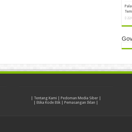
Pala
Temb
22
Gov
|
Tentang Kami
|
Pedoman Media Siber
|
|
Etika Kode Etik
|
Pemasangan Iklan
|