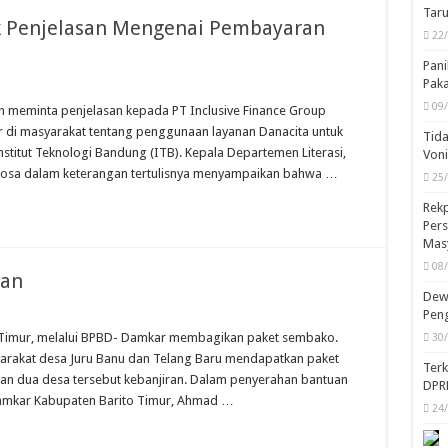
Taru
k Penjelasan Mengenai Pembayaran
22
Pani
Pak
09
ah meminta penjelasan kepada PT Inclusive Finance Group
r di masyarakat tentang penggunaan layanan Danacita untuk
Tida
stitut Teknologi Bandung (ITB). Kepala Departemen Literasi,
Von
tosa dalam keterangan tertulisnya menyampaikan bahwa …
25
Rekp
Pers
Mas
08
kan
Dewa
Peng
o Timur, melalui BPBD- Damkar membagikan paket sembako.
30
arakat desa Juru Banu dan Telang Baru mendapatkan paket
Ter
an dua desa tersebut kebanjiran. Dalam penyerahan bantuan
DPR
 Damkar Kabupaten Barito Timur, Ahmad …
24