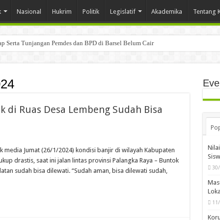
k
Nasional
Hukrim
Politik
Legislatif
Akademika
Tentang 
tap Serta Tunjangan Pemdes dan BPD di Barsel Belum Cair
024
Eve
ok di Ruas Desa Lembeng Sudah Bisa
Pop
Nila
media Jumat (26/1/2024) kondisi banjir di wilayah Kabupaten
Sis
p drastis, saat ini jalan lintas provinsi Palangka Raya – Buntok
30
tan sudah bisa dilewati. “Sudah aman, bisa dilewati sudah,
Mas
Loka
11
Koru