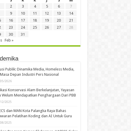
S
R
K
J
S
M
2
3
4
5
6
7
9
10
11
12
13
14
5
16
17
18
19
20
21
2
23
24
25
26
27
28
9
30
31
es
Feb »
demika
usi Publik: Dinamika Media, Homeless Media,
Masa Depan Industri Pers Nasional
/05/2026
kasi Konservasi Alam Berkelanjutan, Yayasan
u Welum Mendapatkan Penghargaan Dari PBB
/12/2025
ECS dan MAN Kota Palangka Raya Bahas
waran Pelatihan Koding dan AI Untuk Guru
/08/2025