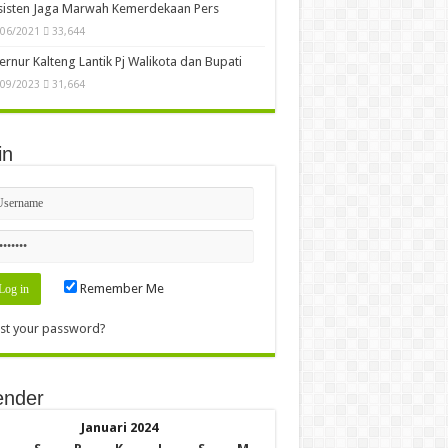
sisten Jaga Marwah Kemerdekaan Pers
/06/2021
33,644
rnur Kalteng Lantik Pj Walikota dan Bupati
/09/2023
31,664
in
Remember Me
st your password?
ender
Januari 2024