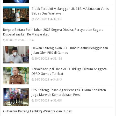
Tidak Terbukti Melanggar UU ITE, MA Kuatkan Vonis
Bebas Dua Wartawan
25/06/2021
39,356
Rekpro Bintara Polri Tahun 2023 Segera Dibuka, Persyaratan Segera
Disosialisasikan Ke Masyarakat
08/09/2022
36,314
Dewan Kalteng Akan RDP Tuntut Status Penggunaan
Jalan Oleh PBS di Gumas
30/06/2021
35,156
Terkait Korupsi Dana ADD Diduga Oknum Anggota
DPRD Gumas Terlibat
24/06/2021
34,843
SPS Kalteng Pesan Agar Penegak Hukum Konsisten
Jaga Marwah Kemerdekaan Pers
25/06/2021
33,668
Gubernur Kalteng Lantik Pj Walikota dan Bupati