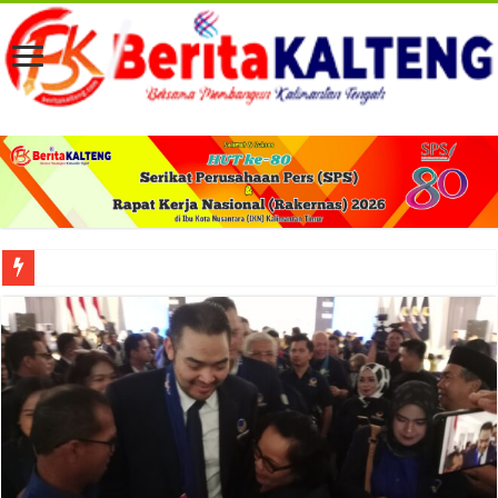
Viral! Selama Dua Bulan Lebih Siltap Serta Tunjangan Pemdes dan BPD di Barse