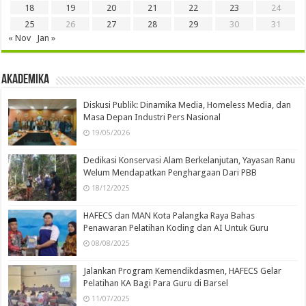
18
19
20
21
22
23
24
25
26
27
28
29
30
31
« Nov
Jan »
Akademika
Diskusi Publik: Dinamika Media, Homeless Media, dan
Masa Depan Industri Pers Nasional
19/05/2026
Dedikasi Konservasi Alam Berkelanjutan, Yayasan Ranu
Welum Mendapatkan Penghargaan Dari PBB
18/12/2025
HAFECS dan MAN Kota Palangka Raya Bahas
Penawaran Pelatihan Koding dan AI Untuk Guru
08/08/2025
Jalankan Program Kemendikdasmen, HAFECS Gelar
Pelatihan KA Bagi Para Guru di Barsel
11/07/2025