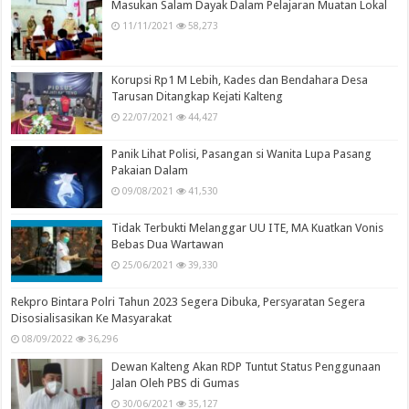
Masukan Salam Dayak Dalam Pelajaran Muatan Lokal
11/11/2021
58,273
Korupsi Rp1 M Lebih, Kades dan Bendahara Desa
Tarusan Ditangkap Kejati Kalteng
22/07/2021
44,427
Panik Lihat Polisi, Pasangan si Wanita Lupa Pasang
Pakaian Dalam
09/08/2021
41,530
Tidak Terbukti Melanggar UU ITE, MA Kuatkan Vonis
Bebas Dua Wartawan
25/06/2021
39,330
Rekpro Bintara Polri Tahun 2023 Segera Dibuka, Persyaratan Segera
Disosialisasikan Ke Masyarakat
08/09/2022
36,296
Dewan Kalteng Akan RDP Tuntut Status Penggunaan
Jalan Oleh PBS di Gumas
30/06/2021
35,127