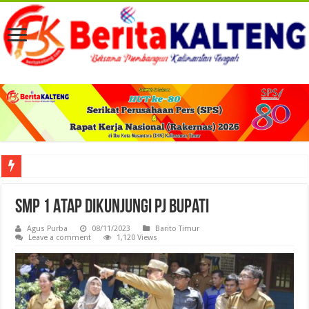
Viral! Selama Dua Bulan Lebih Siltap Serta Tunjangan Pemdes dan BPD di Barse
SMP 1 Atap Dikunjungi Pj Bupati
Agus Purba
08/11/2023
Barito Timur
Leave a comment
1,120 Views