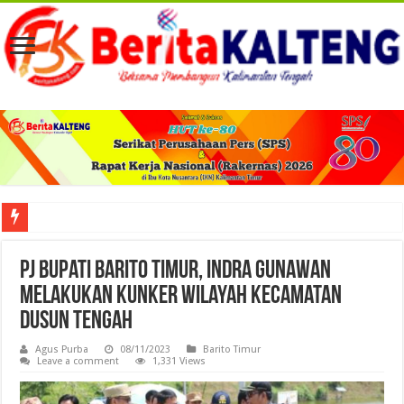
Viral! Selama Dua Bulan Lebih Siltap Serta Tunjangan Pemdes dan BPD di Barse
Pj Bupati Barito Timur, Indra Gunawan
Melakukan Kunker Wilayah Kecamatan
Dusun Tengah
Agus Purba
08/11/2023
Barito Timur
Leave a comment
1,331 Views