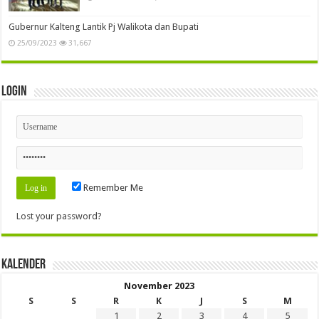
Gubernur Kalteng Lantik Pj Walikota dan Bupati
25/09/2023
31,667
Login
Remember Me
Lost your password?
Kalender
November 2023
S
S
R
K
J
S
M
1
2
3
4
5