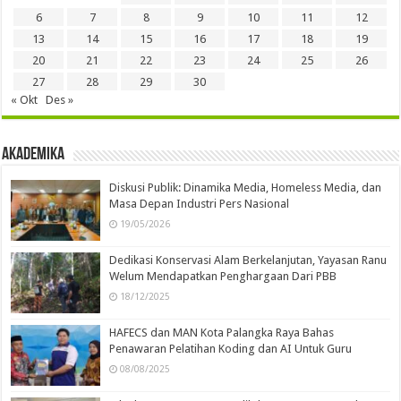
6
7
8
9
10
11
12
13
14
15
16
17
18
19
20
21
22
23
24
25
26
27
28
29
30
« Okt
Des »
Akademika
Diskusi Publik: Dinamika Media, Homeless Media, dan
Masa Depan Industri Pers Nasional
19/05/2026
Dedikasi Konservasi Alam Berkelanjutan, Yayasan Ranu
Welum Mendapatkan Penghargaan Dari PBB
18/12/2025
HAFECS dan MAN Kota Palangka Raya Bahas
Penawaran Pelatihan Koding dan AI Untuk Guru
08/08/2025