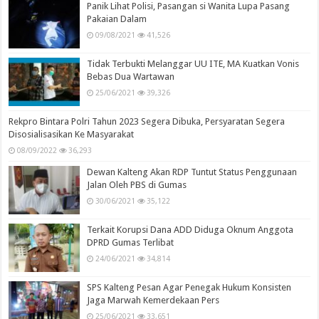
Panik Lihat Polisi, Pasangan si Wanita Lupa Pasang
Pakaian Dalam
09/08/2021
41,526
Tidak Terbukti Melanggar UU ITE, MA Kuatkan Vonis
Bebas Dua Wartawan
25/06/2021
39,326
Rekpro Bintara Polri Tahun 2023 Segera Dibuka, Persyaratan Segera
Disosialisasikan Ke Masyarakat
08/09/2022
36,293
Dewan Kalteng Akan RDP Tuntut Status Penggunaan
Jalan Oleh PBS di Gumas
30/06/2021
35,122
Terkait Korupsi Dana ADD Diduga Oknum Anggota
DPRD Gumas Terlibat
24/06/2021
34,814
SPS Kalteng Pesan Agar Penegak Hukum Konsisten
Jaga Marwah Kemerdekaan Pers
25/06/2021
33,651