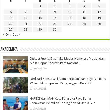
S
S
R
K
J
S
M
1
2
3
4
5
6
7
8
9
10
11
12
13
14
15
16
17
18
19
20
21
22
23
24
25
26
27
28
29
30
« Okt
Des »
Akademika
Diskusi Publik: Dinamika Media, Homeless Media, dan
Masa Depan Industri Pers Nasional
19/05/2026
Dedikasi Konservasi Alam Berkelanjutan, Yayasan Ranu
Welum Mendapatkan Penghargaan Dari PBB
18/12/2025
HAFECS dan MAN Kota Palangka Raya Bahas
Penawaran Pelatihan Koding dan AI Untuk Guru
08/08/2025