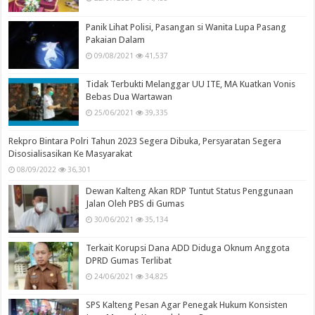
Panik Lihat Polisi, Pasangan si Wanita Lupa Pasang
Pakaian Dalam
09/08/2021
41,537
Tidak Terbukti Melanggar UU ITE, MA Kuatkan Vonis
Bebas Dua Wartawan
25/06/2021
39,335
Rekpro Bintara Polri Tahun 2023 Segera Dibuka, Persyaratan Segera
Disosialisasikan Ke Masyarakat
08/09/2022
36,301
Dewan Kalteng Akan RDP Tuntut Status Penggunaan
Jalan Oleh PBS di Gumas
30/06/2021
35,134
Terkait Korupsi Dana ADD Diduga Oknum Anggota
DPRD Gumas Terlibat
24/06/2021
34,825
SPS Kalteng Pesan Agar Penegak Hukum Konsisten