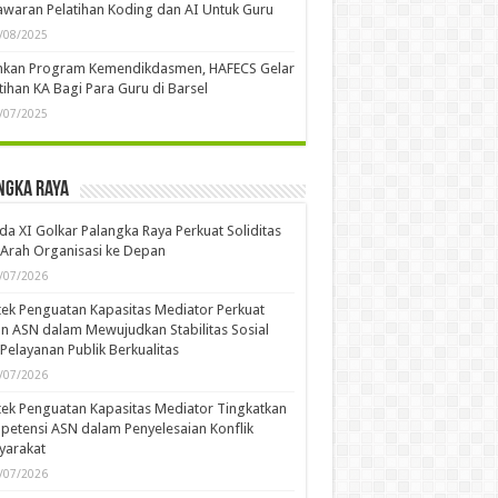
7
28
29
30
t
Des »
emika
usi Publik: Dinamika Media, Homeless Media,
Masa Depan Industri Pers Nasional
/05/2026
kasi Konservasi Alam Berkelanjutan, Yayasan
u Welum Mendapatkan Penghargaan Dari PBB
/12/2025
ECS dan MAN Kota Palangka Raya Bahas
waran Pelatihan Koding dan AI Untuk Guru
/08/2025
ankan Program Kemendikdasmen, HAFECS Gelar
tihan KA Bagi Para Guru di Barsel
/07/2025