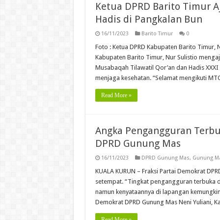
Ketua DPRD Barito Timur A
Hadis di Pangkalan Bun
16/11/2023
Barito Timur
0
Foto : Ketua DPRD Kabupaten Barito Timur, 
Kabupaten Barito Timur, Nur Sulistio meng
Musabaqah Tilawatil Qor’an dan Hadis XXXI 
menjaga kesehatan. “Selamat mengikuti M
Read More »
Angka Pengangguran Terbuk
DPRD Gunung Mas
16/11/2023
DPRD Gunung Mas
,
Gunung M
KUALA KURUN – Fraksi Partai Demokrat DPR
setempat. “Tingkat pengangguran terbuka di
namun kenyataannya di lapangan kemungkinan j
Demokrat DPRD Gunung Mas Neni Yuliani, K
Read More »