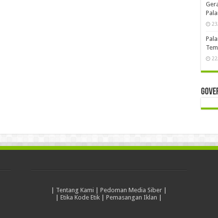
Pala
Musd
dan 
25
Bimt
Pera
dan 
23
Bimt
Komp
Mas
23
Ger
Pala
23
Pala
Temb
22