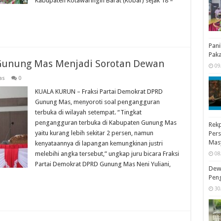
Kabupaten Kotawaringin Barat (Kobar) sejak 18 –
Pop
Gunung Mas Menjadi Sorotan Dewan
Nila
as
0
Sis
30
KUALA KURUN – Fraksi Partai Demokrat DPRD
Gunung Mas, menyoroti soal pengangguran
terbuka di wilayah setempat. “Tingkat
pengangguran terbuka di Kabupaten Gunung Mas
yaitu kurang lebih sekitar 2 persen, namun
kenyataannya di lapangan kemungkinan justri
melebihi angka tersebut,” ungkap juru bicara Fraksi
Partai Demokrat DPRD Gunung Mas Neni Yuliani,
Pani
Pak
09