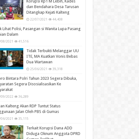
ular
Recent
Comments
Tags
i Sumatif dan Formatif Tentukan Kelulusan
wa
/04/2023
72,457
Masukan Salam Dayak Dalam
Pelajaran Muatan Lokal
11/11/2021
58,251
Korupsi Rp1 M Lebih, Kades
dan Bendahara Desa Tarusan
Ditangkap Kejati Kalteng
22/07/2021
44,408
k Lihat Polisi, Pasangan si Wanita Lupa Pasang
aian Dalam
/08/2021
41,516