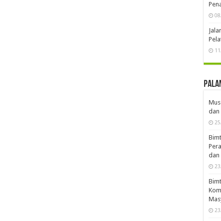
2
« Ok
Akad
Disk
dan 
19
Dedi
Ran
18
HAF
Pena
08
Jal
Pela
11