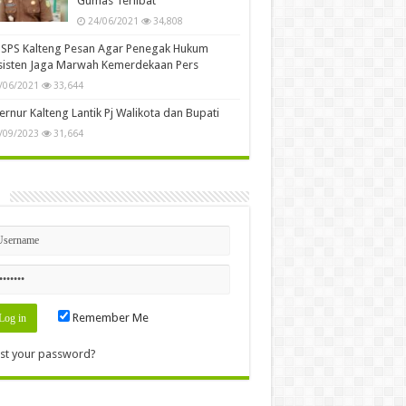
Tidak Terbukti Melanggar UU
ITE, MA Kuatkan Vonis Bebas
Dua Wartawan
25/06/2021
39,318
ro Bintara Polri Tahun 2023 Segera Dibuka,
yaratan Segera Disosialisasikan Ke
yarakat
/09/2022
36,289
n Kalteng Akan RDP Tuntut Status
gunaan Jalan Oleh PBS di Gumas
/06/2021
35,115
Terkait Korupsi Dana ADD
Diduga Oknum Anggota DPRD
Gumas Terlibat
24/06/2021
34,808
SPS Kalteng Pesan Agar Penegak Hukum
sisten Jaga Marwah Kemerdekaan Pers
/06/2021
33,644
rnur Kalteng Lantik Pj Walikota dan Bupati
/09/2023
31,664