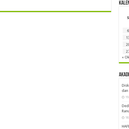
Logi
Lo
Kale
S
6
1
2