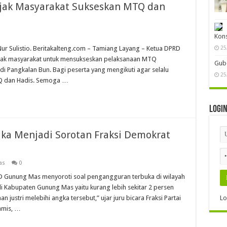
jak Masyarakat Sukseskan MTQ dan
Rekp
Nur Sulistio. Beritakalteng.com – Tamiang Layang – Ketua DPRD
Pers
ajak masyarakat untuk mensukseskan pelaksanaan MTQ
Mas
di Pangkalan Bun. Bagi peserta yang mengikuti agar selalu
08
TQ dan Hadis. Semoga …
Dewa
Peng
30
a Menjadi Sorotan Fraksi Demokrat
as
0
D Gunung Mas menyoroti soal pengangguran terbuka di wilayah
Kon
 Kabupaten Gunung Mas yaitu kurang lebih sekitar 2 persen
25
ustri melebihi angka tersebut,” ujar juru bicara Fraksi Partai
amis, …
Gube
25