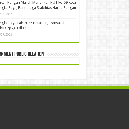
ngka Raya
a XI Golkar Palangka Raya Perkuat Soliditas
Arah Organisasi ke Depan
/07/2026
ek Penguatan Kapasitas Mediator Perkuat
n ASN dalam Mewujudkan Stabilitas Sosial
Pelayanan Publik Berkualitas
/07/2026
ek Penguatan Kapasitas Mediator Tingkatkan
etensi ASN dalam Penyelesaian Konflik
yarakat
/07/2026
akan Pangan Murah Meriahkan HUT ke-69 Kota
ngka Raya, Bantu Jaga Stabilitas Harga Pangan
/07/2026
ngka Raya Fair 2026 Berakhir, Transaksi
us Rp7,6 Miliar
/07/2026