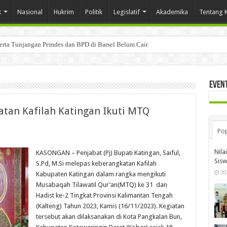
k
Nasional
Hukrim
Politik
Legislatif
Akademika
Tentang 
Serta Tunjangan Pemdes dan BPD di Barsel Belum Cair
Even
atan Kafilah Katingan Ikuti MTQ
KASONGAN – Penjabat (Pj) Bupati Katingan, Saiful,
S.Pd, M.Si melepas keberangkatan Kafilah
Kabupaten Katingan dalam rangka mengikuti
Musabaqah Tilawatil Qur’an(MTQ) ke 31 dan
Hadist ke-2 Tingkat Provinsi Kalimantan Tengah
(Kalteng) Tahun 2023, Kamis (16/11/2023). Kegiatan
tersebut akan dilaksanakan di Kota Pangkalan Bun,