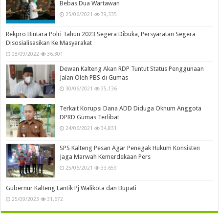
Bebas Dua Wartawan
25/06/2021
39,335
Rekpro Bintara Polri Tahun 2023 Segera Dibuka, Persyaratan Segera
Disosialisasikan Ke Masyarakat
08/09/2022
36,301
Dewan Kalteng Akan RDP Tuntut Status Penggunaan
Jalan Oleh PBS di Gumas
30/06/2021
35,136
Terkait Korupsi Dana ADD Diduga Oknum Anggota
DPRD Gumas Terlibat
24/06/2021
34,831
SPS Kalteng Pesan Agar Penegak Hukum Konsisten
Jaga Marwah Kemerdekaan Pers
25/06/2021
33,659
Gubernur Kalteng Lantik Pj Walikota dan Bupati
25/09/2023
31,672