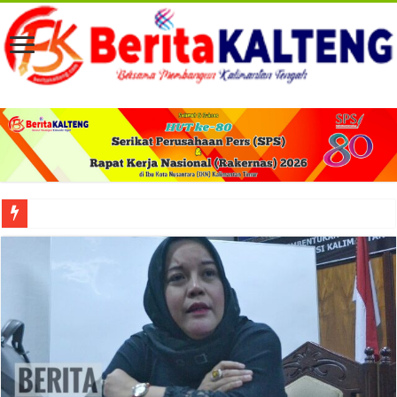
Viral! Selama Dua Bulan Lebih Siltap Serta Tunjangan Pemdes dan BPD di Barse