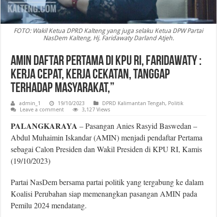
FOTO: Wakil Ketua DPRD Kalteng yang juga selaku Ketua DPW Partai
NasDem Kalteng, Hj. Faridawaty Darland Atjeh.
AMIN Daftar Pertama di KPU RI, Faridawaty :
Kerja Cepat, Kerja Cekatan, Tanggap
Terhadap Masyarakat,”
admin_1
19/10/2023
DPRD Kalimantan Tengah
,
Politik
Leave a comment
3,127 Views
PALANGKARAYA
– Pasangan Anies Rasyid Baswedan –
Abdul Muhaimin Iskandar (AMIN) menjadi pendaftar Pertama
sebagai Calon Presiden dan Wakil Presiden di KPU RI, Kamis
(19/10/2023)
Partai NasDem bersama partai politik yang tergabung ke dalam
Koalisi Perubahan siap memenangkan pasangan AMIN pada
Pemilu 2024 mendatang.