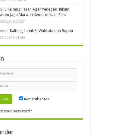
SPS Kalteng Pesan Agar Penegak Hukum
sisten Jaga Marwah Kemerdekaan Pers
/06/2021
33,651
rnur Kalteng Lantik Pj Walikota dan Bupati
/09/2023
31,668
in
Remember Me
st your password?
ender