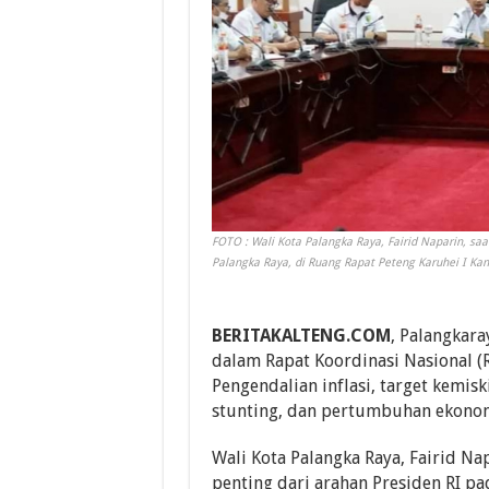
FOTO : Wali Kota Palangka Raya, Fairid Naparin, sa
Palangka Raya, di Ruang Rapat Peteng Karuhei I Kant
BERITAKALTENG.COM
, Palangkara
dalam Rapat Koordinasi Nasional (R
Pengendalian inflasi, target kemi
stunting, dan pertumbuhan ekonom
Wali Kota Palangka Raya, Fairid Na
penting dari arahan Presiden RI p