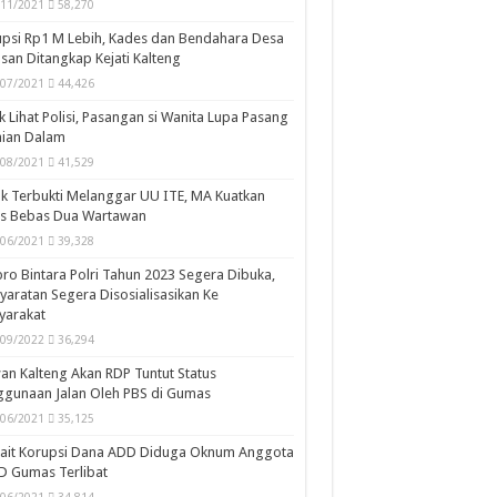
/11/2021
58,270
psi Rp1 M Lebih, Kades dan Bendahara Desa
san Ditangkap Kejati Kalteng
/07/2021
44,426
k Lihat Polisi, Pasangan si Wanita Lupa Pasang
aian Dalam
/08/2021
41,529
k Terbukti Melanggar UU ITE, MA Kuatkan
is Bebas Dua Wartawan
/06/2021
39,328
ro Bintara Polri Tahun 2023 Segera Dibuka,
yaratan Segera Disosialisasikan Ke
yarakat
/09/2022
36,294
n Kalteng Akan RDP Tuntut Status
gunaan Jalan Oleh PBS di Gumas
/06/2021
35,125
kait Korupsi Dana ADD Diduga Oknum Anggota
D Gumas Terlibat
/06/2021
34,814