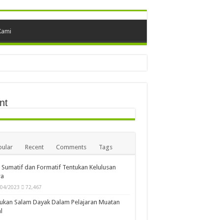
Kami
nt
ular
Recent
Comments
Tags
i Sumatif dan Formatif Tentukan Kelulusan
wa
/04/2023
72,467
ukan Salam Dayak Dalam Pelajaran Muatan
l