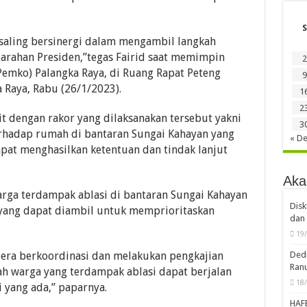
S
saling bersinergi dalam mengambil langkah
arahan Presiden,”tegas Fairid saat memimpin
2
Pemko) Palangka Raya, di Ruang Rapat Peteng
9
a Raya, Rabu (26/1/2023).
1
2
it dengan rakor yang dilaksanakan tersebut yakni
3
rhadap rumah di bantaran Sungai Kahayan yang
« D
pat menghasilkan ketentuan dan tindak lanjut
Aka
ga terdampak ablasi di bantaran Sungai Kahayan
Disk
 yang dapat diambil untuk memprioritaskan
dan 
19
Dedi
gera berkoordinasi dan melakukan pengkajian
Ran
h warga yang terdampak ablasi dapat berjalan
18
 yang ada,” paparnya.
HAF