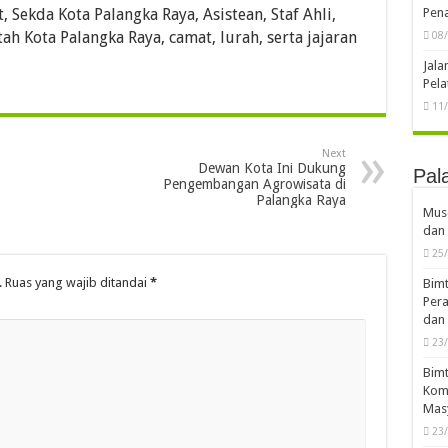
Pena
 Sekda Kota Palangka Raya, Asistean, Staf Ahli,
h Kota Palangka Raya, camat, lurah, serta jajaran
08
Jal
Pela
11
Next
Dewan Kota Ini Dukung
Pal
Pengembangan Agrowisata di
Palangka Raya
Musd
dan 
25
.
Ruas yang wajib ditandai
*
Bimt
Pera
dan 
23
Bimt
Komp
Mas
23