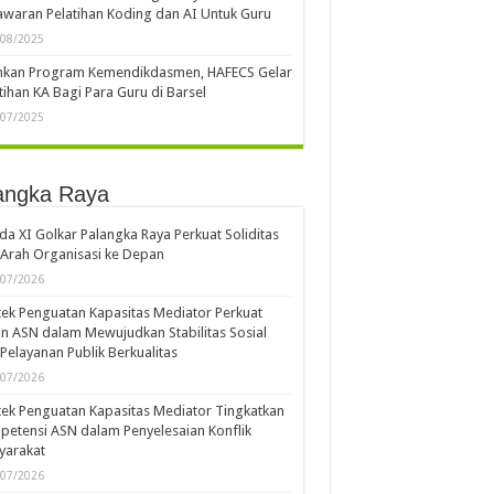
waran Pelatihan Koding dan AI Untuk Guru
/08/2025
ankan Program Kemendikdasmen, HAFECS Gelar
tihan KA Bagi Para Guru di Barsel
/07/2025
angka Raya
a XI Golkar Palangka Raya Perkuat Soliditas
Arah Organisasi ke Depan
/07/2026
ek Penguatan Kapasitas Mediator Perkuat
n ASN dalam Mewujudkan Stabilitas Sosial
Pelayanan Publik Berkualitas
/07/2026
ek Penguatan Kapasitas Mediator Tingkatkan
etensi ASN dalam Penyelesaian Konflik
yarakat
/07/2026