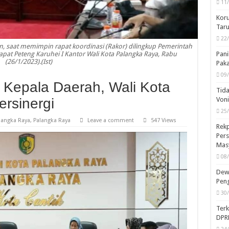
11
Koru
Taru
22
in, saat memimpin rapat koordinasi (Rakor) dilingkup Pemerintah
apat Peteng Karuhei I Kantor Wali Kota Palangka Raya, Rabu
Pani
(26/1/2023).(Ist)
Pak
09
 Kepala Daerah, Wali Kota
Tida
rsinergi
Von
25
langka Raya
,
Palangka Raya
Leave a comment
547 Views
Rekp
Pers
Mas
08
Dewa
Peng
30
Ter
DPR
24