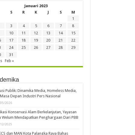
Januari 2023
S
R
K
J
S
M
1
3
4
5
6
7
8
10
11
12
13
14
15
6
17
18
19
20
21
22
3
24
25
26
27
28
29
0
31
es
Feb »
demika
usi Publik: Dinamika Media, Homeless Media,
Masa Depan Industri Pers Nasional
/05/2026
kasi Konservasi Alam Berkelanjutan, Yayasan
u Welum Mendapatkan Penghargaan Dari PBB
/12/2025
ECS dan MAN Kota Palangka Raya Bahas