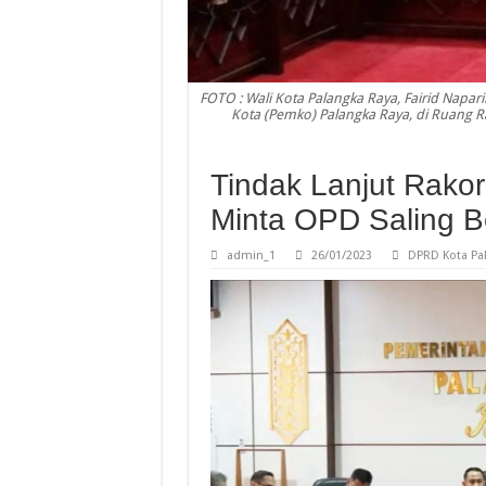
FOTO : Wali Kota Palangka Raya, Fairid Napar
Kota (Pemko) Palangka Raya, di Ruang R
Tindak Lanjut Rakor
Minta OPD Saling Be
admin_1
26/01/2023
DPRD Kota Pa