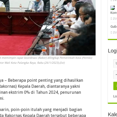
Kon
25
Gube
25
Log
at memimpin rapat koordinasi (Rakor) dilingkup Pemerintah Kota (Pemko)
or Wali Kota Palangka Raya, Rabu (26/1/2023).(Ist)
ya – Beberapa point penting yang dihasilkan
akornas) Kepala Daerah, diantaranya yakni
skinan ekstrim 0% di Tahun 2024, penurunan
Lo
i.
parin, poin-poin itulah yang menjadi bagian
Kal
ada Rakornas Kepala Daerah tersebut beberapa